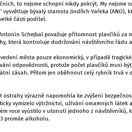
čních, to nejsme schopní nikdy pokrýt. My nejsme 
 vysvětluje bývalý starosta Jindřich Vařeka (ANO), k
elké části podílel.
y Antonín Schejbal považuje přítomnost plavčíků z
rahy, která kontroluje dodržování návštěvního řádu a
 vedení města pouze ekonomický, v případě tragické
vání odpovědnosti, protože počet plavčíků musí být
átní zásah. Přitom jen oběhnout celý rybník trvá v
t ostrahy výrazně napomohla ke zvýšení bezpečnost
kticky vymizelo výtržnictví, užívání omamných látek 
kém roce vyústilo v utonutí jednoho z návštěvníků,
3 promile alkoholu.