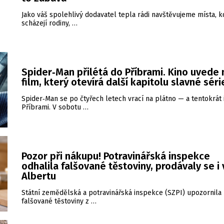
Jako váš spolehlivý dodavatel tepla rádi navštěvujeme místa, k
scházejí rodiny, …
Spider‑Man přilétá do Příbrami. Kino uvede
film, který otevírá další kapitolu slavné séri
Spider‑Man se po čtyřech letech vrací na plátno — a tentokrát 
Příbrami. V sobotu …
Pozor při nákupu! Potravinářská inspekce
odhalila falšované těstoviny, prodávaly se i 
Albertu
Státní zemědělská a potravinářská inspekce (SZPI) upozornila
falšované těstoviny z …