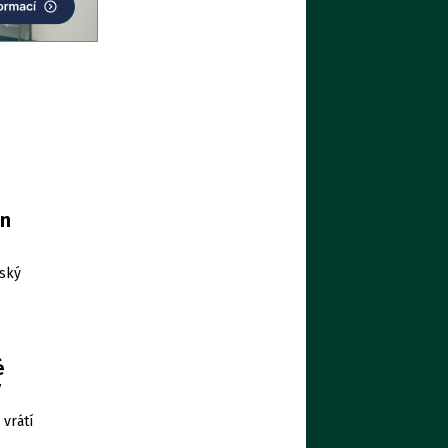
en
šský
é
ý
vrátí