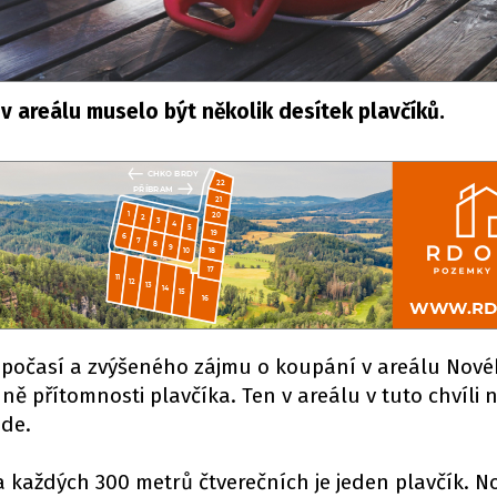
v areálu muselo být několik desítek plavčíků.
 počasí a zvýšeného zájmu o koupání v areálu Nov
ně přítomnosti plavčíka. Ten v areálu v tuto chvíli n
ude.
a každých 300 metrů čtverečních je jeden plavčík. N