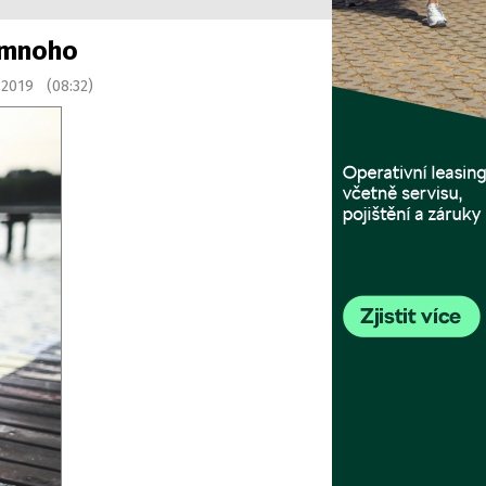
š mnoho
 2019 (08:32)