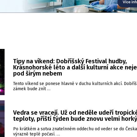
Tipy na víkend: Dobříšský Festival hudby,
Krásnohorské léto a další kulturní akce nej
pod širým nebem
Tento víkend se ponese hlavně v duchu kulturních akcí. Dobří
zámek bude znít …
Vedra se vracejí. Už od neděle udeří tropick
teploty, příští týden bude znovu velmi hork
Po krátkém a sotva znatelnném oddechu od veder se do Česka 
výrazně teplé počasí. …