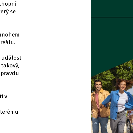
schopní
terý se
a mnohem
reálu.
 události
 takový,
 opravdu
i v
a
 kterému