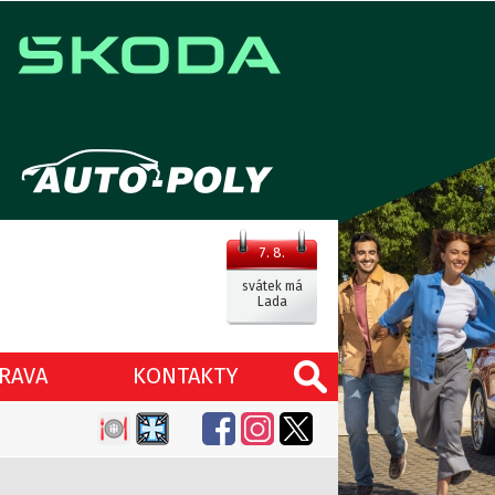
7. 8.
svátek má
Lada
RAVA
KONTAKTY