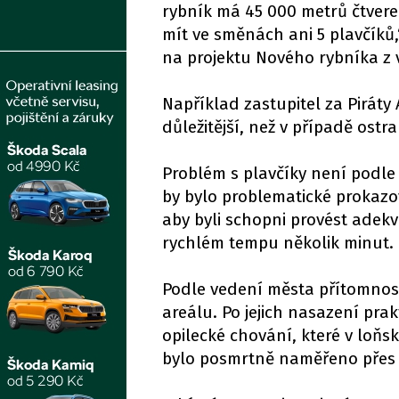
rybník má 45 000 metrů čtvere
mít ve směnách ani 5 plavčíků,“
na projektu Nového rybníka z v
Například zastupitel za Pirát
důležitější, než v případě ost
Problém s plavčíky není podle
by bylo problematické prokazo
aby byli schopni provést adekv
rychlém tempu několik minut.
Podle vedení města přítomnos
areálu. Po jejich nasazení pra
opilecké chování, které v loňs
bylo posmrtně naměřeno přes 