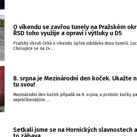
O víkendu se zavřou tunely na Pražském okr
ŘSD toho využije a opraví i výtluky u D5
Pražský okruh čeká o víkendu úplná odstávka dvou tunelů. Loc
Cholupice se na 24 …
8. srpna je Mezinárodní den koček. Ukažte 
tu svou!
Mezinárodní den koček připadá na 8. srpna, a protože kočky pa
nejoblíbenějším …
Setkali jsme se na Hornických slavnostech a
to zábava