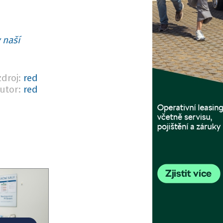
 naší
zdroj:
red
utor:
red