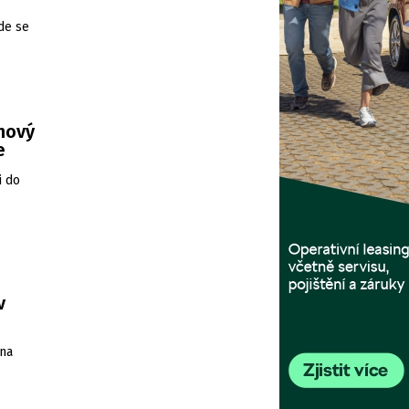
de se
 nový
e
i do
v
 na