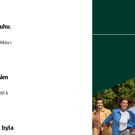
uhu.
hkov i
nám
tří k
 byla