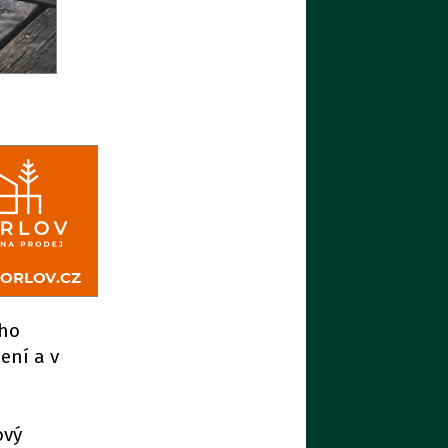
ého
ení a v
ový