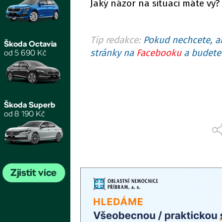
Jaký názor na situaci máte vy?
Tip redakce:
Pokud nechcete, ab
stránky na
Facebooku
a budete 