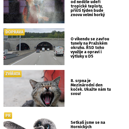
od neděle udeří
tropické teploty,
příští týden bude
znovu velmi horký
DOPRAVA
O víkendu se zavřou
tunely na Pražském
okruhu. ŘSD toho
využije a opraví i
výtluky u D5
ZVÍŘATA
8. srpna je
Mezinárodní den
koček. Ukažte nám tu
svou!
PR
Setkali jsme se na
Hornických