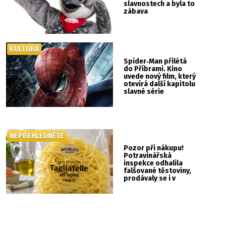
slavnostech a byla to
zábava
KULTURA
Spider‑Man přilétá
do Příbrami. Kino
uvede nový film, který
otevírá další kapitolu
slavné série
NEPŘEHLÉDNĚTE
Pozor při nákupu!
Potravinářská
inspekce odhalila
falšované těstoviny,
prodávaly se i v
Albertu