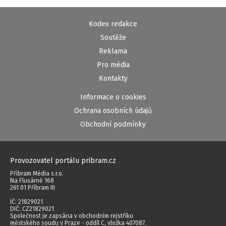
Kodex redakce
Soutěže
Reklama
Pro média
Kontakty
Informace o cookies
Ochrana osobních údajů
Obchodní podmínky
Provozovatel portálu pribram.cz
Příbram Média s.r.o.
Na Flusárně 168
261 01 Příbram III
IČ: 21829021
DIČ: CZ21829021
Společnost je zapsána v obchodním rejstříku
městského soudu v Praze - oddíl C, vložka 407087.