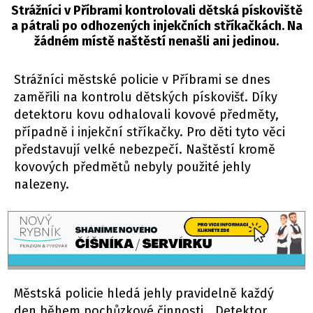
Strážníci v Příbrami kontrolovali dětská pískoviště
a pátrali po odhozených injekčních stříkačkách. Na
žádném místě naštěstí nenašli ani jedinou.
Strážníci městské policie v Příbrami se dnes
zaměřili na kontrolu dětských pískovišť. Díky
detektoru kovu odhalovali kovové předměty,
případně i injekční stříkačky. Pro děti tyto věci
představují velké nebezpečí. Naštěstí kromě
kovových předmětů nebyly použité jehly
nalezeny.
Městská policie hledá jehly pravidelně každý
den během pochůzkové činnosti. „Detektor