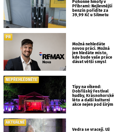
Pohonné hmoty v
Příbrami: Nejlevnější
benzin pořídíte za
39,99 Kč u Silmetu
PR
Možná nehledáte
novou práci. Možná
jen hledáte místo,
kde bude vaše práce
dávat větší smysl
NEPŘEHLÉDNĚTE
Tipy na víkend:
Dobříšský Festival
hudby, Krásnohorské
léto a další kulturní
akce nejen pod širým
nebem
AKTUÁLNĚ
Vedra se vracejí. Už