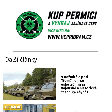
Další články
V Rožmitále pod
Třemšínem se
uskuteční sraz
vojenské a historické
techniky. Chybět
nebude kaskadérská
show ani hudba
AKTUÁLNĚ