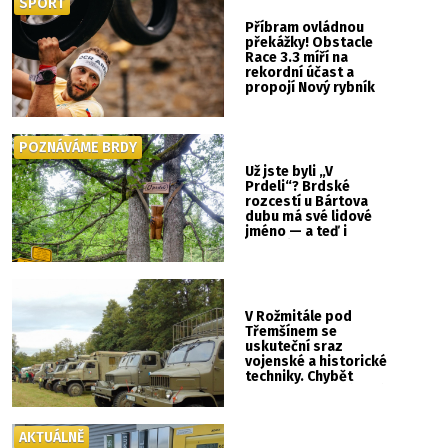
SPORT
Příbram ovládnou
překážky! Obstacle
Race 3.3 míří na
rekordní účast a
propojí Nový rybník
se Svatou Horou
POZNÁVÁME BRDY
Už jste byli „V
Prdeli“? Brdské
rozcestí u Bártova
dubu má své lidové
jméno — a teď i
vlastní cedulku
V Rožmitále pod
Třemšínem se
uskuteční sraz
vojenské a historické
techniky. Chybět
nebude kaskadérská
show ani hudba
AKTUÁLNĚ