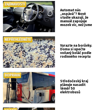
ZAJÍMAVOSTI
Automat nás
„uspává“? Nové
studie ukazují, že
manuál zapojuje
mozek víc, než jsme
si mysleli
NEPŘEHLÉDNĚTE
Vyrazte na borůvky.
Doma si upečte
voňavý koláč podle
rodinného receptu
DOPRAVA
Středočeský kraj
plánuje nasadit
téměř 50
elektrobusů