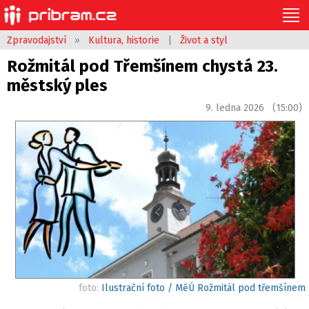
Zpravodajství
»
Kultura, historie
|
Život a styl
Rožmitál pod Třemšínem chystá 23.
městský ples
9. ledna 2026 (15:00)
foto:
Ilustrační foto / MěÚ Rožmitál pod třemšínem