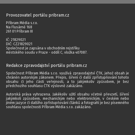
Provozovatel portálu pribram.cz
Příbram Média s.r.o.
Na Flusárně 168
261 01 Příbram III
IČ: 21829021
DIČ: CZ21829021
Společnost je zapsána v obchodním rejstříku
městského soudu v Praze - oddíl C, vložka 407087.
Redakce zpravodajství portálu pribram.cz
Společnost Příbram Média s.r.o. využívá zpravodajství ČTK, jehož obsah je
chráněn autorským zákonem. Přepis, šíření či další zpřístupňování tohoto
obsahu či jeho části veřejnosti, a to jakýmkoliv způsobem, je bez
předchozího souhlasu ČTK výslovně zakázáno.
Autorská práva vyhrazena. Jakékoliv užití obsahu včetně převzetí, šíření
jakýmkoli způsobem, mechanickým nebo elektronickým, v českém nebo
jiném jazyce či dalšího zpřístupňování článků a fotografií je bez písemného
souhlasu společnosti Příbram Média s.r.o. zakázáno.
2014 - 2026 © Příbram Média s.r.o.
Všechna práva vyhrazena.