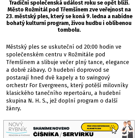
Tradiční společenská událost roku se opět blíží.
Město Rožmitál pod Třemšínem zve veřejnost na
23. městský ples, který se koná 9. ledna a nabídne
bohatý kulturní program, živou hudbu i oblíbenou
tombolu.
Městský ples se uskuteční od 20:00 hodin ve
společenském centru v Rožmitále pod
Třemšínem a slibuje večer plný tance, elegance
a dobré zábavy. O hudební doprovod se
postarají hned dvě kapely a to swingový
orchestr For Evergreens, který potěší milovníky
klasického tanečního repertoáru, a hudební
skupina N. H. S., jež doplní program o další
žánry.