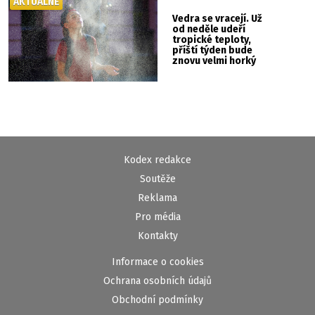
AKTUÁLNĚ
Vedra se vracejí. Už
od neděle udeří
tropické teploty,
příští týden bude
znovu velmi horký
Kodex redakce
Soutěže
Reklama
Pro média
Kontakty
Informace o cookies
Ochrana osobních údajů
Obchodní podmínky