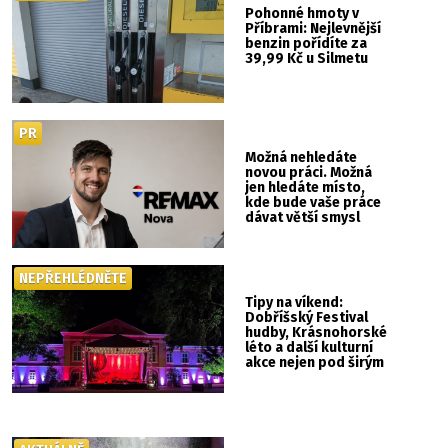
Pohonné hmoty v
Příbrami: Nejlevnější
benzin pořídíte za
39,99 Kč u Silmetu
PR
Možná nehledáte
novou práci. Možná
jen hledáte místo,
kde bude vaše práce
dávat větší smysl
NEPŘEHLÉDNĚTE
Tipy na víkend:
Dobříšský Festival
hudby, Krásnohorské
léto a další kulturní
akce nejen pod širým
nebem