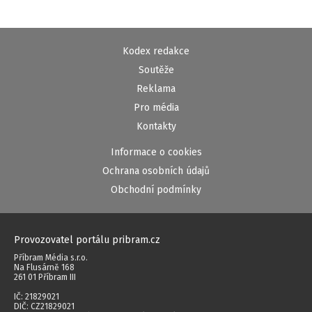
Kodex redakce
Soutěže
Reklama
Pro média
Kontakty
Informace o cookies
Ochrana osobních údajů
Obchodní podmínky
Provozovatel portálu pribram.cz
Příbram Média s.r.o.
Na Flusárně 168
261 01 Příbram III
IČ: 21829021
DIČ: CZ21829021