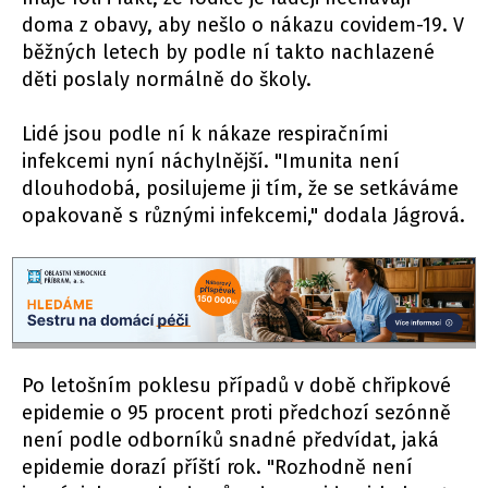
doma z obavy, aby nešlo o nákazu covidem-19. V
běžných letech by podle ní takto nachlazené
děti poslaly normálně do školy.
Lidé jsou podle ní k nákaze respiračními
infekcemi nyní náchylnější. "Imunita není
dlouhodobá, posilujeme ji tím, že se setkáváme
opakovaně s různými infekcemi," dodala Jágrová.
Po letošním poklesu případů v době chřipkové
epidemie o 95 procent proti předchozí sezónně
není podle odborníků snadné předvídat, jaká
epidemie dorazí příští rok. "Rozhodně není