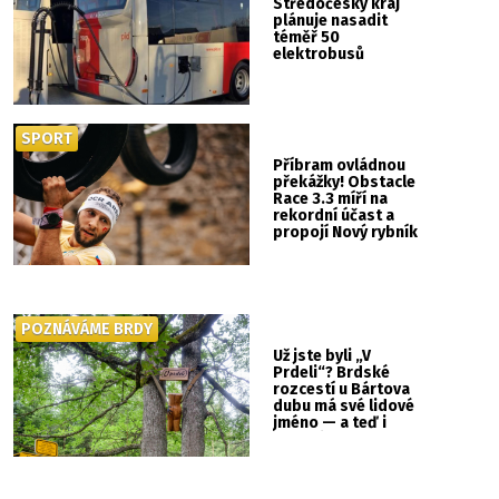
Středočeský kraj
plánuje nasadit
téměř 50
elektrobusů
SPORT
Příbram ovládnou
překážky! Obstacle
Race 3.3 míří na
rekordní účast a
propojí Nový rybník
se Svatou Horou
POZNÁVÁME BRDY
Už jste byli „V
Prdeli“? Brdské
rozcestí u Bártova
dubu má své lidové
jméno — a teď i
vlastní cedulku