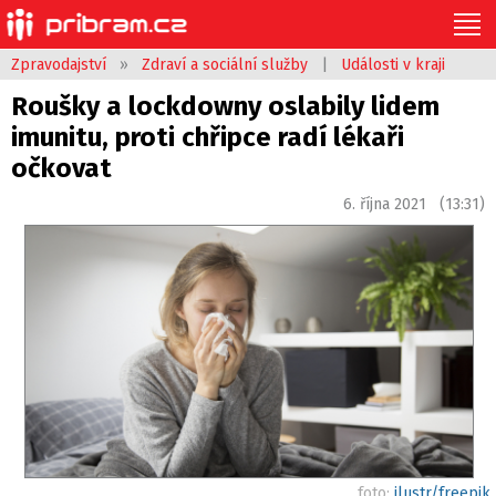
Zpravodajství
»
Zdraví a sociální služby
|
Události v kraji
Roušky a lockdowny oslabily lidem
imunitu, proti chřipce radí lékaři
očkovat
6. října 2021 (13:31)
foto:
ilustr/freepik