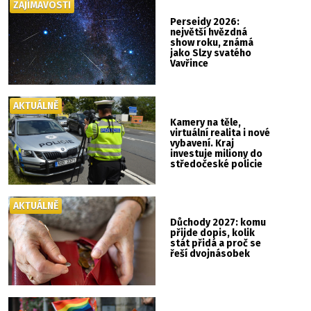
ZAJÍMAVOSTI
Perseidy 2026:
největší hvězdná
show roku, známá
jako Slzy svatého
Vavřince
AKTUÁLNĚ
Kamery na těle,
virtuální realita i nové
vybavení. Kraj
investuje miliony do
středočeské policie
AKTUÁLNĚ
Důchody 2027: komu
přijde dopis, kolik
stát přidá a proč se
řeší dvojnásobek