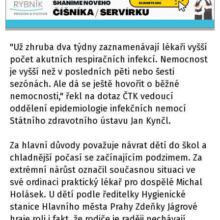
"Už zhruba dva týdny zaznamenávají lékaři vyšší
počet akutních respiračních infekcí. Nemocnost
je vyšší než v posledních pěti nebo šesti
sezónách. Ale dá se ještě hovořit o běžné
nemocnosti," řekl na dotaz ČTK vedoucí
oddělení epidemiologie infekčních nemocí
Státního zdravotního ústavu Jan Kynčl.
Za hlavní důvody považuje návrat dětí do škol a
chladnější počasí se začínajícím podzimem. Za
extrémní nárůst označil současnou situaci ve
své ordinaci praktický lékař pro dospělé Michal
Holásek. U dětí podle ředitelky Hygienické
stanice Hlavního města Prahy Zdeňky Jágrové
hraje roli i fakt, že rodiče je raději nechávají