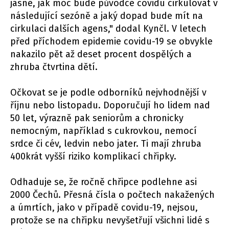
jasné, jak moc bude původce covidu cirkulovat v
následující sezóně a jaký dopad bude mít na
cirkulaci dalších agens," dodal Kynčl. V letech
před příchodem epidemie covidu-19 se obvykle
nakazilo pět až deset procent dospělých a
zhruba čtvrtina dětí.
Očkovat se je podle odborníků nejvhodnější v
říjnu nebo listopadu. Doporučují ho lidem nad
50 let, výrazně pak seniorům a chronicky
nemocným, například s cukrovkou, nemocí
srdce či cév, ledvin nebo jater. Ti mají zhruba
400krát vyšší riziko komplikací chřipky.
Odhaduje se, že ročně chřipce podlehne asi
2000 Čechů. Přesná čísla o počtech nakažených
a úmrtích, jako v případě covidu-19, nejsou,
protože se na chřipku nevyšetřují všichni lidé s