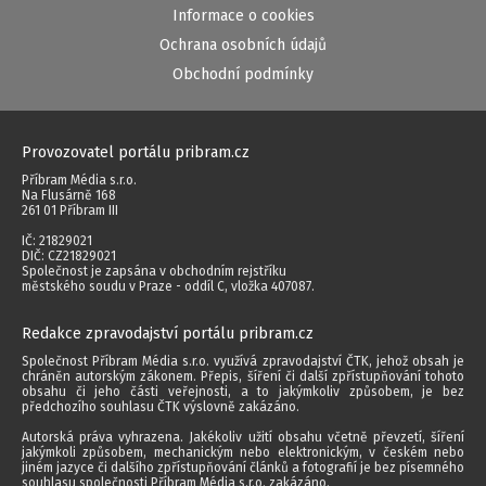
Informace o cookies
Ochrana osobních údajů
Obchodní podmínky
Provozovatel portálu pribram.cz
Příbram Média s.r.o.
Na Flusárně 168
261 01 Příbram III
IČ: 21829021
DIČ: CZ21829021
Společnost je zapsána v obchodním rejstříku
městského soudu v Praze - oddíl C, vložka 407087.
Redakce zpravodajství portálu pribram.cz
Společnost Příbram Média s.r.o. využívá zpravodajství ČTK, jehož obsah je
chráněn autorským zákonem. Přepis, šíření či další zpřístupňování tohoto
obsahu či jeho části veřejnosti, a to jakýmkoliv způsobem, je bez
předchozího souhlasu ČTK výslovně zakázáno.
Autorská práva vyhrazena. Jakékoliv užití obsahu včetně převzetí, šíření
jakýmkoli způsobem, mechanickým nebo elektronickým, v českém nebo
jiném jazyce či dalšího zpřístupňování článků a fotografií je bez písemného
souhlasu společnosti Příbram Média s.r.o. zakázáno.