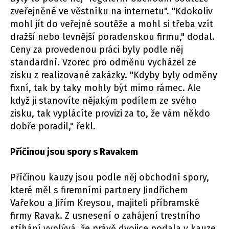
zveřejněné ve věstníku na internetu". "Kdokoliv
mohl jít do veřejné soutěže a mohl si třeba vzít
dražší nebo levnější poradenskou firmu," dodal.
Ceny za provedenou práci byly podle něj
standardní. Vzorec pro odměnu vycházel ze
zisku z realizované zakázky. "Kdyby byly odměny
fixní, tak by taky mohly být mimo rámec. Ale
když ji stanovíte nějakým podílem ze svého
zisku, tak vyplácíte provizi za to, že vám někdo
dobře poradil," řekl.
Příčinou jsou spory s Ravakem
Příčinou kauzy jsou podle něj obchodní spory,
které měl s firemními partnery Jindřichem
Vařekou a Jiřím Kreysou, majiteli příbramské
firmy Ravak. Z usnesení o zahájení trestního
stíhání vyplývá, že právě dvojice podala v kauze