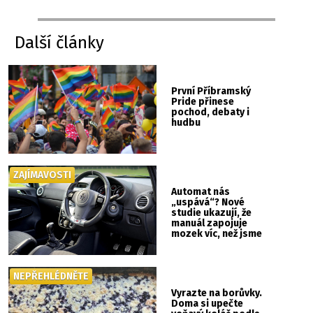
Další články
První Příbramský
Pride přinese
pochod, debaty i
hudbu
ZAJÍMAVOSTI
Automat nás
„uspává“? Nové
studie ukazují, že
manuál zapojuje
mozek víc, než jsme
si mysleli
NEPŘEHLÉDNĚTE
Vyrazte na borůvky.
Doma si upečte