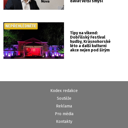
dávat větší smysl
NEPŘEHLÉDNĚTE
Tipy na víkend:
Dobříšský Festival
hudby, Krásnohorské
léto a další kulturní
akce nejen pod širým
nebem
Kodex redakce
Soutěže
Reklama
Pro média
Kontakty