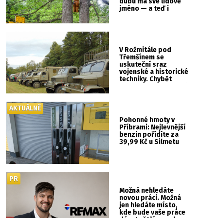
dubu má své lidové
jméno — a teď i
vlastní cedulku
V Rožmitále pod
Třemšínem se
uskuteční sraz
vojenské a historické
techniky. Chybět
nebude kaskadérská
show ani hudba
AKTUÁLNĚ
Pohonné hmoty v
Příbrami: Nejlevnější
benzin pořídíte za
39,99 Kč u Silmetu
PR
Možná nehledáte
novou práci. Možná
jen hledáte místo,
kde bude vaše práce