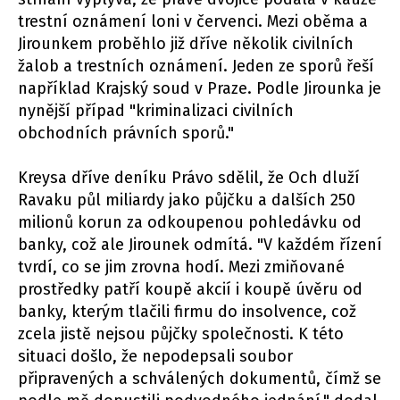
trestní oznámení loni v červenci. Mezi oběma a
Jirounkem proběhlo již dříve několik civilních
žalob a trestních oznámení. Jeden ze sporů řeší
například Krajský soud v Praze. Podle Jirounka je
nynější případ "kriminalizaci civilních
obchodních právních sporů."
Kreysa dříve deníku Právo sdělil, že Och dluží
Ravaku půl miliardy jako půjčku a dalších 250
milionů korun za odkoupenou pohledávku od
banky, což ale Jirounek odmítá. "V každém řízení
tvrdí, co se jim zrovna hodí. Mezi zmiňované
prostředky patří koupě akcií i koupě úvěru od
banky, kterým tlačili firmu do insolvence, což
zcela jistě nejsou půjčky společnosti. K této
situaci došlo, že nepodepsali soubor
připravených a schválených dokumentů, čímž se