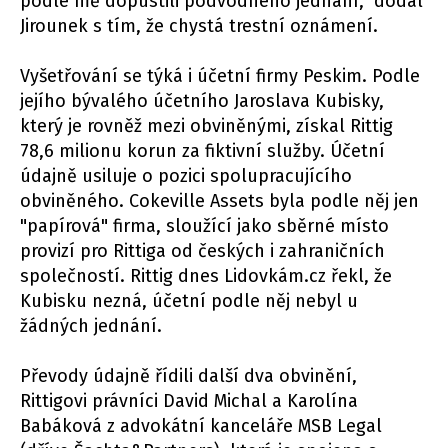
podle mě dopustili podvodného jednání," dodal
Jirounek s tím, že chystá trestní oznámení.
Vyšetřování se týká i účetní firmy Peskim. Podle
jejího bývalého účetního Jaroslava Kubisky,
který je rovněž mezi obviněnými, získal Rittig
78,6 milionu korun za fiktivní služby. Účetní
údajně usiluje o pozici spolupracujícího
obviněného. Cokeville Assets byla podle něj jen
"papírová" firma, sloužící jako sběrné místo
provizí pro Rittiga od českých i zahraničních
společností. Rittig dnes Lidovkám.cz řekl, že
Kubisku nezná, účetní podle něj nebyl u
žádných jednání.
Převody údajně řídili další dva obvinění,
Rittigovi právníci David Michal a Karolína
Babáková z advokátní kanceláře MSB Legal