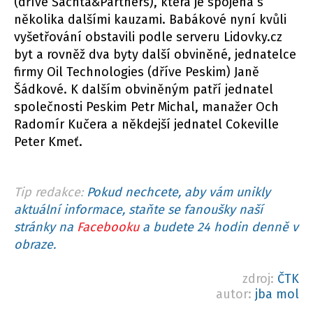
(dříve Šachta&Partners), která je spojena s
několika dalšími kauzami. Babákové nyní kvůli
vyšetřování obstavili podle serveru Lidovky.cz
byt a rovněž dva byty další obviněné, jednatelce
firmy Oil Technologies (dříve Peskim) Janě
Šádkové. K dalším obviněným patří jednatel
společnosti Peskim Petr Michal, manažer Och
Radomír Kučera a někdejší jednatel Cokeville
Peter Kmeť.
Tip redakce:
Pokud nechcete, aby vám unikly
aktuální informace, staňte se fanoušky naší
stránky na
Facebooku
a budete 24 hodin denně v
obraze.
zdroj:
ČTK
autor:
jba mol