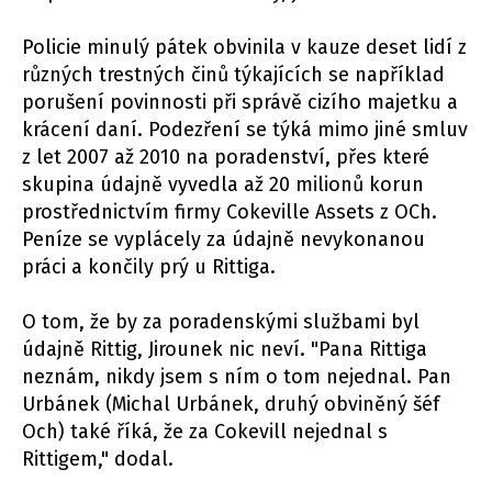
Policie minulý pátek obvinila v kauze deset lidí z
různých trestných činů týkajících se například
porušení povinnosti při správě cizího majetku a
krácení daní. Podezření se týká mimo jiné smluv
z let 2007 až 2010 na poradenství, přes které
skupina údajně vyvedla až 20 milionů korun
prostřednictvím firmy Cokeville Assets z OCh.
Peníze se vyplácely za údajně nevykonanou
práci a končily prý u Rittiga.
O tom, že by za poradenskými službami byl
údajně Rittig, Jirounek nic neví. "Pana Rittiga
neznám, nikdy jsem s ním o tom nejednal. Pan
Urbánek (Michal Urbánek, druhý obviněný šéf
Och) také říká, že za Cokevill nejednal s
Rittigem," dodal.