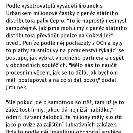
Podle vyšetřovatelů vyváděli Jirounek s
Urbánkem milionové částky z peněz státního
distributora paliv Čepro. "To je naprostý nesmysl
samozřejmě. Jak jsme mohli my z peněz státního
distributora převádět peníze na Cokeville?"
uvedl. Peníze podle něj pocházely z OCh a byly
to platby za smlouvy na poradenství týkající se
postupu, jak vybrat vhodného partnera a uspět
v obchodních soutěžích. "Mělo nás to naučit
procesním věcem, jak se to dělá, jak bychom
měli postupovat a na co si dát pozor," dodal
Jirounek.
"Ale pokud jde o samotnou soutěž, tam už je to
záležitost firmy, jakou dá nejnižší nabídku,"
odmítl tvrzení žalobců, že miliony měly sloužit
jako provize za zajištění lukrativních zakázek.
Byly to podle něj "regulérní obchodní soutěže