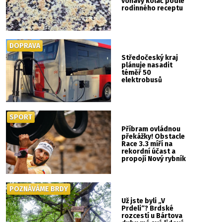
voňavý koláč podle
rodinného receptu
DOPRAVA
Středočeský kraj
plánuje nasadit
téměř 50
elektrobusů
SPORT
Příbram ovládnou
překážky! Obstacle
Race 3.3 míří na
rekordní účast a
propojí Nový rybník
se Svatou Horou
POZNÁVÁME BRDY
Už jste byli „V
Prdeli“? Brdské
rozcestí u Bártova