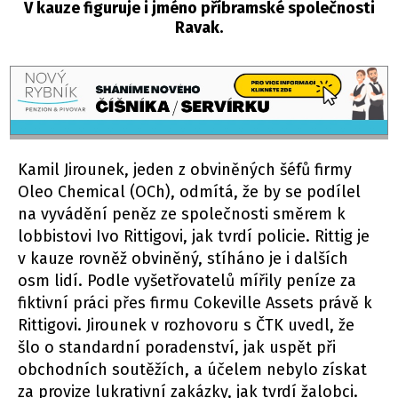
V kauze figuruje i jméno příbramské společnosti
Ravak.
Kamil Jirounek, jeden z obviněných šéfů firmy
Oleo Chemical (OCh), odmítá, že by se podílel
na vyvádění peněz ze společnosti směrem k
lobbistovi Ivo Rittigovi, jak tvrdí policie. Rittig je
v kauze rovněž obviněný, stíháno je i dalších
osm lidí. Podle vyšetřovatelů mířily peníze za
fiktivní práci přes firmu Cokeville Assets právě k
Rittigovi. Jirounek v rozhovoru s ČTK uvedl, že
šlo o standardní poradenství, jak uspět při
obchodních soutěžích, a účelem nebylo získat
za provize lukrativní zakázky, jak tvrdí žalobci.