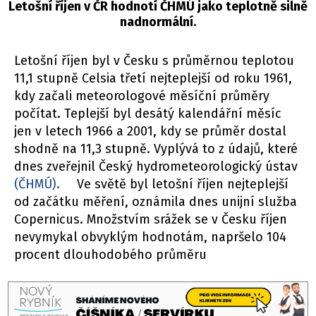
Letošní říjen v ČR hodnotí ČHMÚ jako teplotně silně
nadnormální.
Letošní říjen byl v Česku s průměrnou teplotou
11,1 stupně Celsia třetí nejteplejší od roku 1961,
kdy začali meteorologové měsíční průměry
počítat. Teplejší byl desátý kalendářní měsíc
jen v letech 1966 a 2001, kdy se průměr dostal
shodně na 11,3 stupně. Vyplývá to z údajů, které
dnes zveřejnil Český hydrometeorologický ústav
(ČHMÚ).
Ve světě byl letošní říjen nejteplejší
od začátku měření, oznámila dnes unijní služba
Copernicus. Množstvím srážek se v Česku říjen
nevymykal obvyklým hodnotám, napršelo 104
procent dlouhodobého průměru