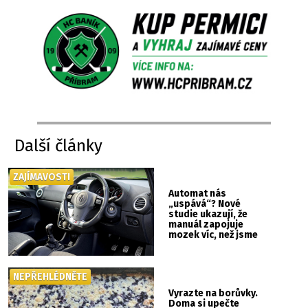
Další články
ZAJÍMAVOSTI
Automat nás
„uspává“? Nové
studie ukazují, že
manuál zapojuje
mozek víc, než jsme
si mysleli
NEPŘEHLÉDNĚTE
Vyrazte na borůvky.
Doma si upečte