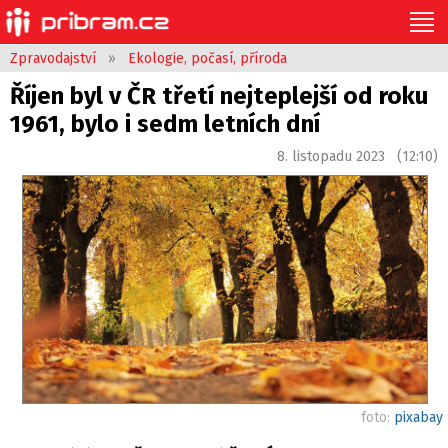
Zpravodajství
»
Ekologie, počasí, příroda
Říjen byl v ČR třetí nejteplejší od roku
1961, bylo i sedm letních dní
8. listopadu 2023 (12:10)
foto:
pixabay