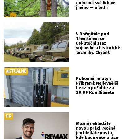
dubu má své lidové
jméno — a teď i
vlastní cedulku
V Rožmitále pod
Třemšínem se
uskuteční sraz
vojenské a historické
techniky. Chybět
nebude kaskadérská
show ani hudba
AKTUÁLNĚ
Pohonné hmoty v
Příbrami: Nejlevnější
benzin pořídíte za
39,99 Kč u Silmetu
PR
Možná nehledáte
novou práci. Možná
jen hledáte místo,
kde bude vaše práce