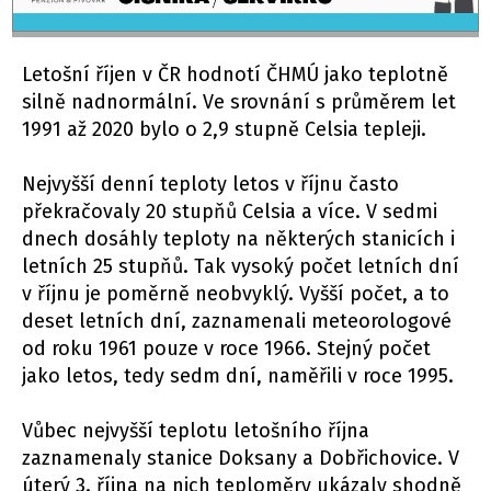
Letošní říjen v ČR hodnotí ČHMÚ jako teplotně
silně nadnormální. Ve srovnání s průměrem let
1991 až 2020 bylo o 2,9 stupně Celsia tepleji.
Nejvyšší denní teploty letos v říjnu často
překračovaly 20 stupňů Celsia a více. V sedmi
dnech dosáhly teploty na některých stanicích i
letních 25 stupňů. Tak vysoký počet letních dní
v říjnu je poměrně neobvyklý. Vyšší počet, a to
deset letních dní, zaznamenali meteorologové
od roku 1961 pouze v roce 1966. Stejný počet
jako letos, tedy sedm dní, naměřili v roce 1995.
Vůbec nejvyšší teplotu letošního října
zaznamenaly stanice Doksany a Dobřichovice. V
úterý 3. října na nich teploměry ukázaly shodně