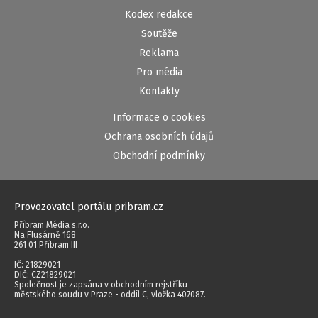
Kodex redakce
Soutěže
Reklama
Pro média
Kontakty
Informace o cookies
Ochrana osobních údajů
Obchodní podmínky
Provozovatel portálu pribram.cz
Příbram Média s.r.o.
Na Flusárně 168
261 01 Příbram III
IČ: 21829021
DIČ: CZ21829021
Společnost je zapsána v obchodním rejstříku
městského soudu v Praze - oddíl C, vložka 407087.