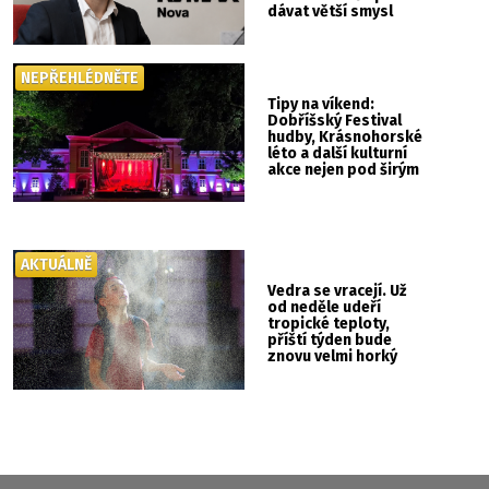
dávat větší smysl
NEPŘEHLÉDNĚTE
Tipy na víkend:
Dobříšský Festival
hudby, Krásnohorské
léto a další kulturní
akce nejen pod širým
nebem
AKTUÁLNĚ
Vedra se vracejí. Už
od neděle udeří
tropické teploty,
příští týden bude
znovu velmi horký