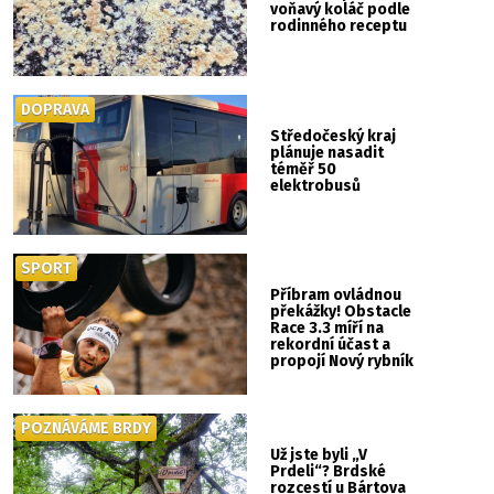
voňavý koláč podle
rodinného receptu
DOPRAVA
Středočeský kraj
plánuje nasadit
téměř 50
elektrobusů
SPORT
Příbram ovládnou
překážky! Obstacle
Race 3.3 míří na
rekordní účast a
propojí Nový rybník
se Svatou Horou
POZNÁVÁME BRDY
Už jste byli „V
Prdeli“? Brdské
rozcestí u Bártova