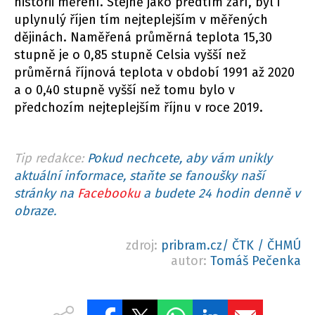
historii měření. Stejně jako předtím září, byl i
uplynulý říjen tím nejteplejším v měřených
dějinách. Naměřená průměrná teplota 15,30
stupně je o 0,85 stupně Celsia vyšší než
průměrná říjnová teplota v období 1991 až 2020
a o 0,40 stupně vyšší než tomu bylo v
předchozím nejteplejším říjnu v roce 2019.
Tip redakce:
Pokud nechcete, aby vám unikly
aktuální informace, staňte se fanoušky naší
stránky na
Facebooku
a budete 24 hodin denně v
obraze.
zdroj:
pribram.cz/ ČTK / ČHMÚ
autor:
Tomáš Pečenka