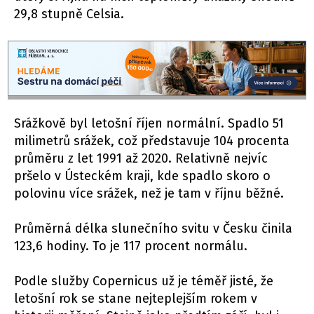
29,8 stupně Celsia.
Srážkově byl letošní říjen normální. Spadlo 51
milimetrů srážek, což představuje 104 procenta
průměru z let 1991 až 2020. Relativně nejvíc
pršelo v Ústeckém kraji, kde spadlo skoro o
polovinu více srážek, než je tam v říjnu běžné.
Průměrná délka slunečního svitu v Česku činila
123,6 hodiny. To je 117 procent normálu.
Podle služby Copernicus už je téměř jisté, že
letošní rok se stane nejteplejším rokem v