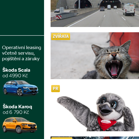
ZVÍŘATA
PR