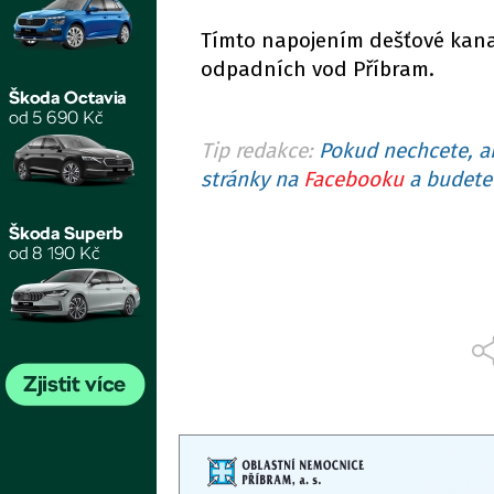
Tímto napojením dešťové kana
odpadních vod Příbram.
Tip redakce:
Pokud nechcete, ab
stránky na
Facebooku
a budete 