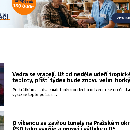
Vedra se vracejí. Už od neděle udeří tropick
teploty, příští týden bude znovu velmi hork
Po krátkém a sotva znatelnném oddechu od veder se do Česka 
výrazně teplé počasí. …
O víkendu se zavřou tunely na Pražském okr
ŘSD toho využije a opraví i výtluky u D5