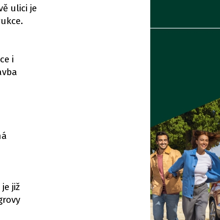
 ulici je
rukce.
ce i
avba
ná
e již
grovy