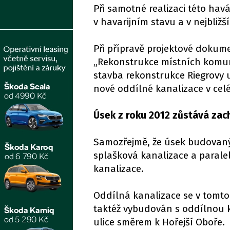
Při samotné realizaci této havá
v havarijním stavu a v nejbliž
Při přípravě projektové dokume
„Rekonstrukce místních komuni
stavba rekonstrukce Riegrovy u
nové oddílné kanalizace v cel
Úsek z roku 2012 zůstává za
Samozřejmě, že úsek budovaný
splašková kanalizace a parale
kanalizace.
Oddílná kanalizace se v tomto 
taktéž vybudován s oddílnou k
ulice směrem k Hořejší Oboře.