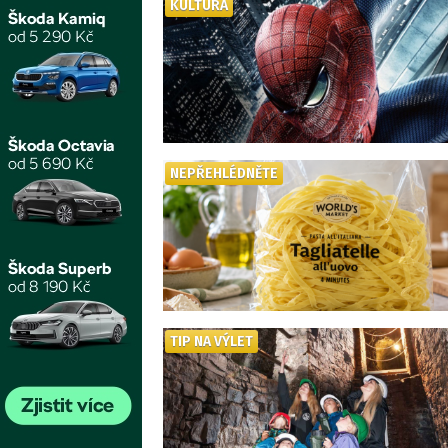
KULTURA
NEPŘEHLÉDNĚTE
TIP NA VÝLET