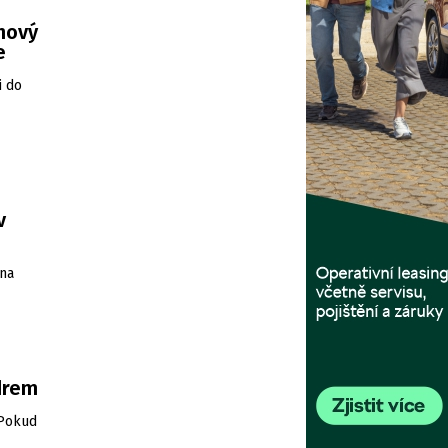
 nový
e
i do
v
 na
drem
 Pokud