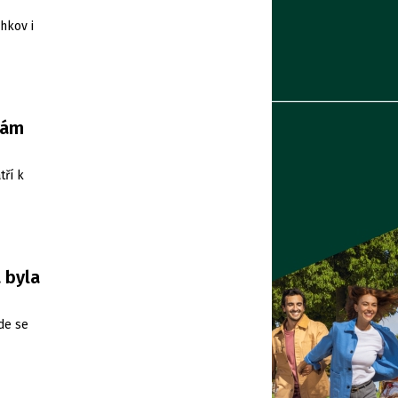
hkov i
nám
tří k
 byla
de se