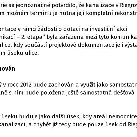
rie se jednoznačně potvrdilo, že kanalizace v Riegrově
ším možném termínu je nutná její kompletní rekonst
ntace v rámci žádosti o dotaci na investiční akci
kací – 2. etapa“ byla zařazena mezi tyto komunika
lice, kdy součástí projektové dokumentace je i výst
ém úseku ulice.
chován
 v roce 2012 bude zachován a využit jako samostat
lně s ním bude položena ještě samostatná dešťová
úseku buduje jako další úsek, kdy areál nemocnice j
analizací, a chybět již tedy bude pouze úsek od Rie