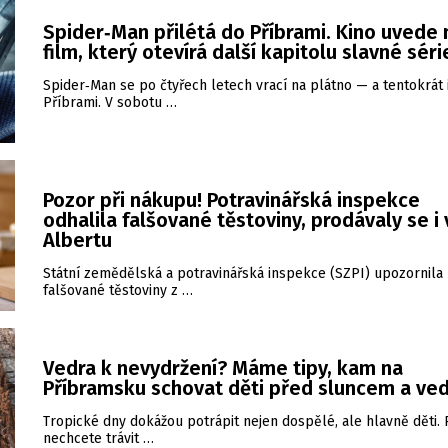
Spider‑Man přilétá do Příbrami. Kino uvede
film, který otevírá další kapitolu slavné séri
Spider‑Man se po čtyřech letech vrací na plátno — a tentokrát 
Příbrami. V sobotu …
Pozor při nákupu! Potravinářská inspekce
odhalila falšované těstoviny, prodávaly se i 
Albertu
Státní zemědělská a potravinářská inspekce (SZPI) upozornila
falšované těstoviny z …
Vedra k nevydržení? Máme tipy, kam na
Příbramsku schovat děti před sluncem a ve
Tropické dny dokážou potrápit nejen dospělé, ale hlavně děti.
nechcete trávit …