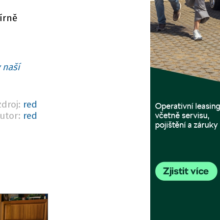
írně
 naší
zdroj:
red
utor:
red