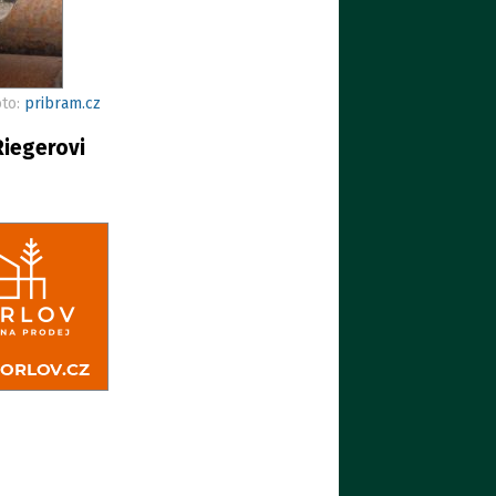
oto:
pribram.cz
Riegerovi