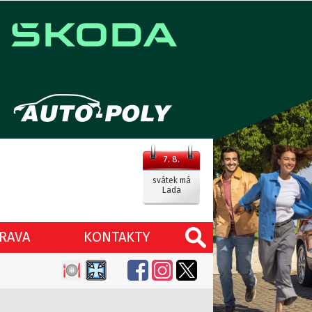
7. 8.
svátek má
Lada
RAVA
KONTAKTY