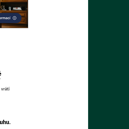
é
ý
vrátí
uhu.