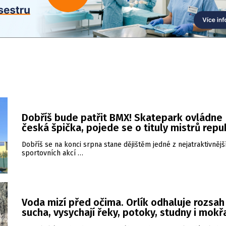
Dobříš bude patřit BMX! Skatepark ovládne
česká špička, pojede se o tituly mistrů repu
Dobříš se na konci srpna stane dějištěm jedné z nejatraktivnějš
sportovních akcí …
Voda mizí před očima. Orlík odhaluje rozsah
sucha, vysychají řeky, potoky, studny i mokř