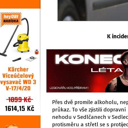
K incid
Přes dvě promile alkoholu, nep
průkaz. To vše zjistili dopravní
nehodu v Sedlčanech v Sedlecké 
protisměru a střetl se s protij