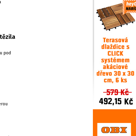
a
tězila
lu pod
erou