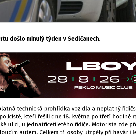
entu došlo minulý týden v Sedlčanech.
latná technická prohlídka vozidla a neplatný řidič
 policisté, kteří řešili dne 18. května po třetí hodině 
ulici, u jednatřicetiletého řidiče. Motorista zde př
edoucím autem. Celkem tři osoby utrpěly při havárii 