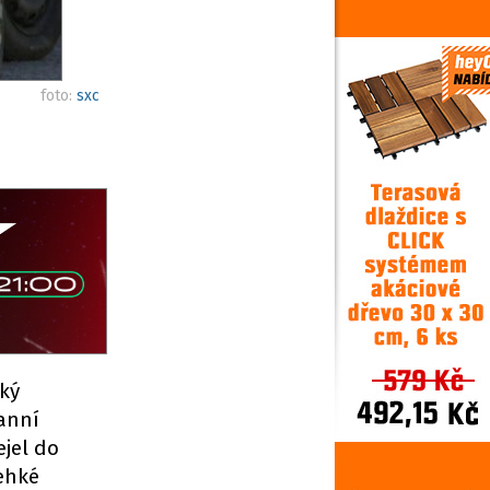
foto:
sxc
ský
ranní
ejel do
lehké