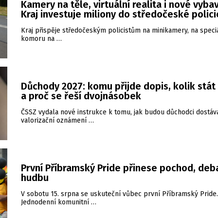
Kamery na těle, virtuální realita i nové vybav
Kraj investuje miliony do středočeské polici
Kraj přispěje středočeským policistům na minikamery, na speci
komoru na …
Důchody 2027: komu přijde dopis, kolik stát
a proč se řeší dvojnásobek
ČSSZ vydala nové instrukce k tomu, jak budou důchodci dostáv
valorizační oznámení …
První Příbramský Pride přinese pochod, deba
hudbu
V sobotu 15. srpna se uskuteční vůbec první Příbramský Pride.
Jednodenní komunitní …