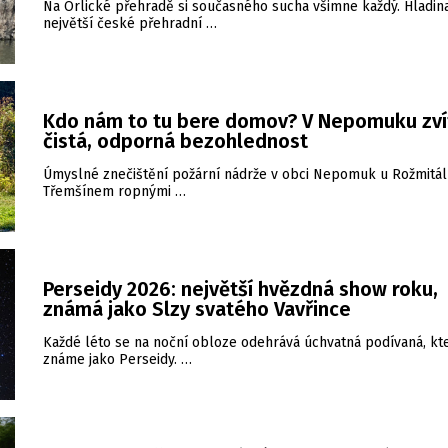
Na Orlické přehradě si současného sucha všimne každý. Hladin
největší české přehradní …
Kdo nám to tu bere domov? V Nepomuku zví
čistá, odporná bezohlednost
Úmyslné znečištění požární nádrže v obci Nepomuk u Rožmitá
Třemšínem ropnými …
Perseidy 2026: největší hvězdná show roku,
známá jako Slzy svatého Vavřince
Každé léto se na noční obloze odehrává úchvatná podívaná, kt
známe jako Perseidy. …