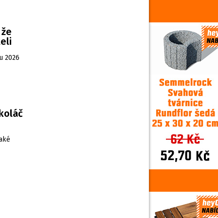
 že
eli
ku 2026
koláč
také