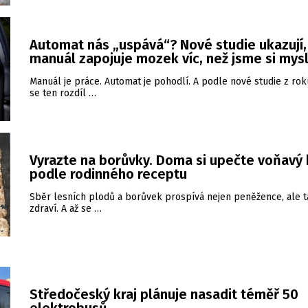
Automat nás „uspává“? Nové studie ukazují,
manuál zapojuje mozek víc, než jsme si mysl
Manuál je práce. Automat je pohodlí. A podle nové studie z ro
se ten rozdíl …
Vyrazte na borůvky. Doma si upečte voňavý 
podle rodinného receptu
Sběr lesních plodů a borůvek prospívá nejen peněžence, ale 
zdraví. A až se …
Středočeský kraj plánuje nasadit téměř 50