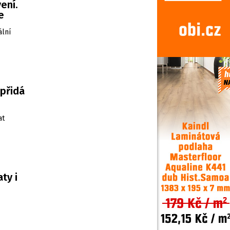
ení.
e
ální
 přidá
at
ty i