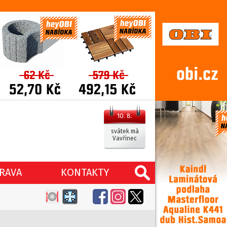
10. 8.
svátek má
Vavřinec
RAVA
KONTAKTY