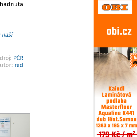
odhadnuta
 naší
droj:
PČR
utor:
red