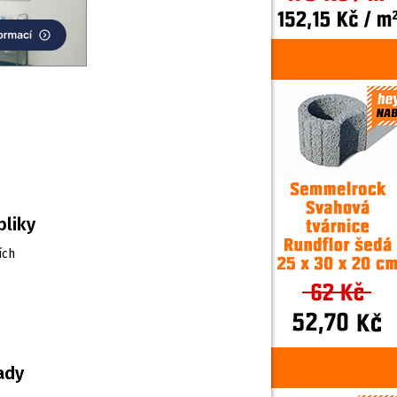
bliky
ích
ady