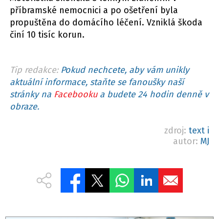
příbramské nemocnici a po ošetření byla
propuštěna do domácího léčení. Vzniklá škoda
činí 10 tisíc korun.
Tip redakce:
Pokud nechcete, aby vám unikly
aktuální informace, staňte se fanoušky naší
stránky na
Facebooku
a budete 24 hodin denně v
obraze.
zdroj:
text i
autor:
MJ