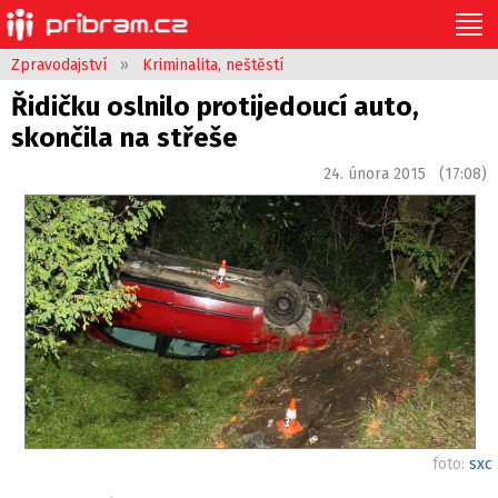
Zpravodajství
»
Kriminalita, neštěstí
Řidičku oslnilo protijedoucí auto,
skončila na střeše
24. února 2015 (17:08)
foto:
sxc