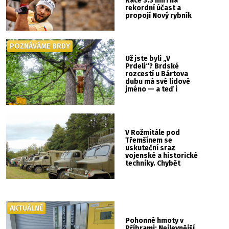
Race 3.3 míří na
rekordní účast a
propojí Nový rybník
se Svatou Horou
POZNÁVÁME BRDY
Už jste byli „V
Prdeli“? Brdské
rozcestí u Bártova
dubu má své lidové
jméno — a teď i
vlastní cedulku
V Rožmitále pod
Třemšínem se
uskuteční sraz
vojenské a historické
techniky. Chybět
nebude kaskadérská
show ani hudba
AKTUÁLNĚ
Pohonné hmoty v
Příbrami: Nejlevnější