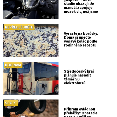
studie ukazují, že
manuál zapojuje
mozek víc, než jsme
si mysleli
NEPŘEHLÉDNĚTE
Vyrazte na borůvky.
Doma si upečte
voňavý koláč podle
rodinného receptu
DOPRAVA
Středočeský kraj
plánuje nasadit
téměř 50
elektrobusů
SPORT
Příbram ovládnou
překážky! Obstacle