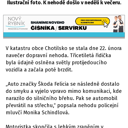
Ilustrační foto. K nehodě došlo v neděli k večeru.
V katastru obce Chotilsko se stala dne 22. února
navečer dopravní nehoda. Třicetiletá řidička
byla údajně oslněna světly protijedoucího
vozidla a začala poté brzdit.
„Auto značky Škoda Felicia se následně dostalo
do smyku a vyjelo vpravo mimo komunikaci, kde
narazilo do silničního břehu. Pak se automobil
převrátil na střechu,“ popsala nehodu policejní
mluvčí Monika Schindlová.
Motoristka skončila s lehkým zraněním v