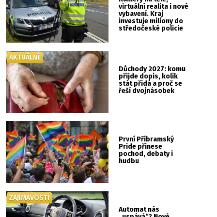
virtuální realita i nové
vybavení. Kraj
investuje miliony do
středočeské policie
AKTUÁLNĚ
Důchody 2027: komu
přijde dopis, kolik
stát přidá a proč se
řeší dvojnásobek
První Příbramský
Pride přinese
pochod, debaty i
hudbu
ZAJÍMAVOSTI
Automat nás
„uspává“? Nové