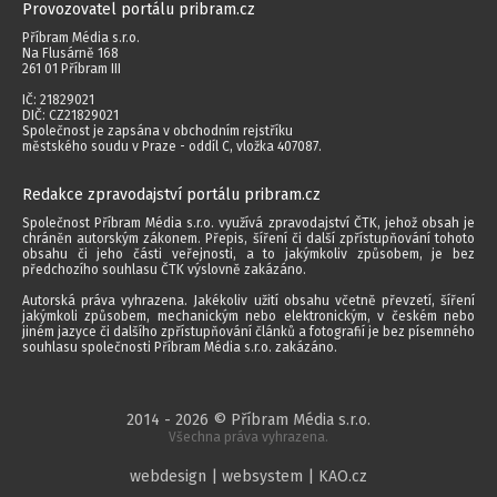
Provozovatel portálu pribram.cz
Příbram Média s.r.o.
Na Flusárně 168
261 01 Příbram III
IČ: 21829021
DIČ: CZ21829021
Společnost je zapsána v obchodním rejstříku
městského soudu v Praze - oddíl C, vložka 407087.
Redakce zpravodajství portálu pribram.cz
Společnost Příbram Média s.r.o. využívá zpravodajství ČTK, jehož obsah je
chráněn autorským zákonem. Přepis, šíření či další zpřístupňování tohoto
obsahu či jeho části veřejnosti, a to jakýmkoliv způsobem, je bez
předchozího souhlasu ČTK výslovně zakázáno.
Autorská práva vyhrazena. Jakékoliv užití obsahu včetně převzetí, šíření
jakýmkoli způsobem, mechanickým nebo elektronickým, v českém nebo
jiném jazyce či dalšího zpřístupňování článků a fotografií je bez písemného
souhlasu společnosti Příbram Média s.r.o. zakázáno.
2014 - 2026 © Příbram Média s.r.o.
Všechna práva vyhrazena.
webdesign | websystem | KAO.cz