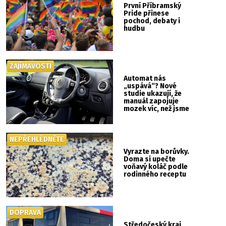
První Příbramský
Pride přinese
pochod, debaty i
hudbu
ZAJÍMAVOSTI
Automat nás
„uspává“? Nové
studie ukazují, že
manuál zapojuje
mozek víc, než jsme
si mysleli
NEPŘEHLÉDNĚTE
Vyrazte na borůvky.
Doma si upečte
voňavý koláč podle
rodinného receptu
DOPRAVA
Středočeský kraj