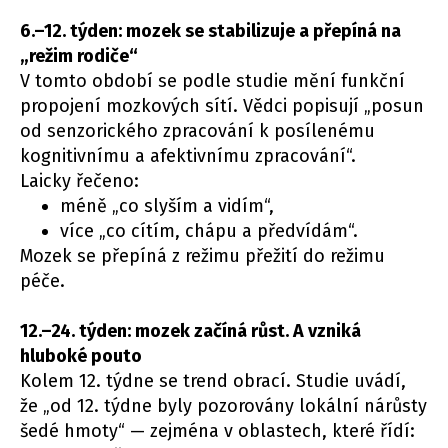
6.–12. týden: mozek se stabilizuje a přepíná na
„režim rodiče“
V tomto období se podle studie mění funkční
propojení mozkových sítí. Vědci popisují „posun
od senzorického zpracování k posílenému
kognitivnímu a afektivnímu zpracování“.
Laicky řečeno:
méně „co slyším a vidím“,
více „co cítím, chápu a předvídám“.
Mozek se přepíná z režimu přežití do režimu
péče.
12.–24. týden: mozek začíná růst. A vzniká
hluboké pouto
Kolem 12. týdne se trend obrací. Studie uvádí,
že „od 12. týdne byly pozorovány lokální nárůsty
šedé hmoty“ — zejména v oblastech, které řídí: