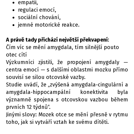
empatii,
regulaci emocí,
sociální chování,
jemné motorické reakce.
A právě tady přichází největší překvapení:
Čím víc se mění amygdala, tím silnější pouto
otec cítí
Výzkumníci zjistili, že propojení amygdaly —
centra emocí — s dalšími oblastmi mozku přímo
souvisí se silou otcovské vazby.
Studie uvádí, že „zvýšená amygdala-cingulární a
amygdala-hippocampální konektivita byla
významně spojena s otcovskou vazbou během
prvních 12 týdnů“.
Jinými slovy: Mozek otce se mění přesně v rytmu
toho, jak si vytváří vztah ke svému dítěti.