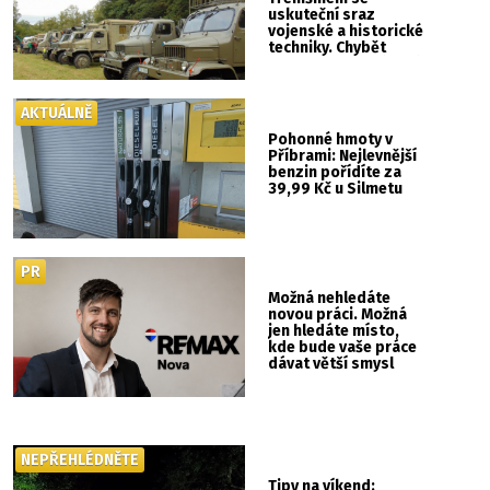
uskuteční sraz
vojenské a historické
techniky. Chybět
nebude kaskadérská
show ani hudba
AKTUÁLNĚ
Pohonné hmoty v
Příbrami: Nejlevnější
benzin pořídíte za
39,99 Kč u Silmetu
PR
Možná nehledáte
novou práci. Možná
jen hledáte místo,
kde bude vaše práce
dávat větší smysl
NEPŘEHLÉDNĚTE
Tipy na víkend: