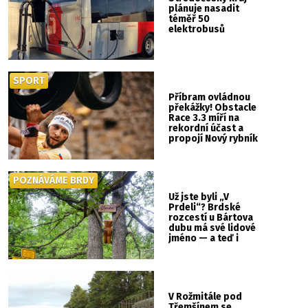
plánuje nasadit
téměř 50
elektrobusů
SPORT
Příbram ovládnou
překážky! Obstacle
Race 3.3 míří na
rekordní účast a
propojí Nový rybník
se Svatou Horou
POZNÁVÁME BRDY
Už jste byli „V
Prdeli“? Brdské
rozcestí u Bártova
dubu má své lidové
jméno — a teď i
vlastní cedulku
V Rožmitále pod
Třemšínem se