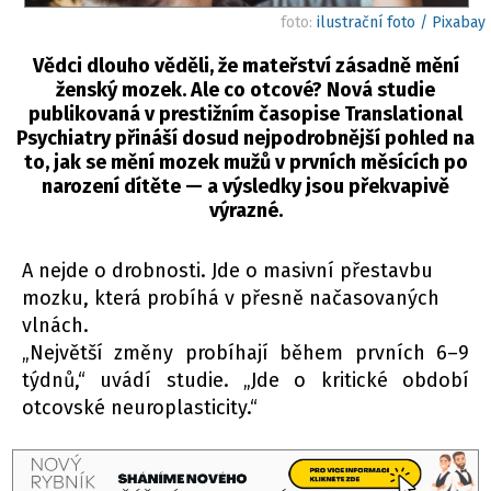
foto:
ilustrační foto / Pixabay
Vědci dlouho věděli, že mateřství zásadně mění
ženský mozek. Ale co otcové? Nová studie
publikovaná v prestižním časopise Translational
Psychiatry přináší dosud nejpodrobnější pohled na
to, jak se mění mozek mužů v prvních měsících po
narození dítěte — a výsledky jsou překvapivě
výrazné.
A nejde o drobnosti. Jde o masivní přestavbu
mozku, která probíhá v přesně načasovaných
vlnách.
„Největší změny probíhají během prvních 6–9
týdnů,“ uvádí studie. „Jde o kritické období
otcovské neuroplasticity.“