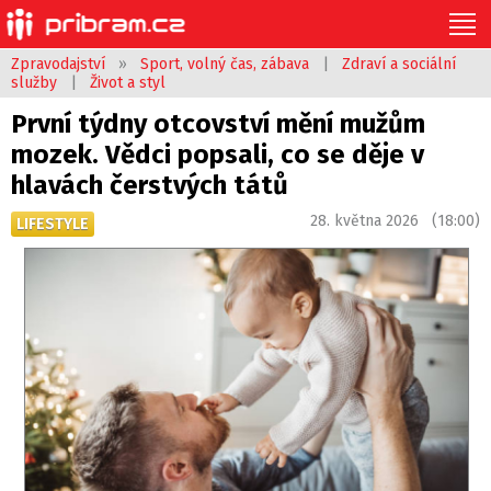
Zpravodajství
»
Sport, volný čas, zábava
|
Zdraví a sociální
služby
|
Život a styl
První týdny otcovství mění mužům
mozek. Vědci popsali, co se děje v
hlavách čerstvých tátů
28. května 2026 (18:00)
LIFESTYLE