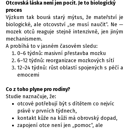
Otcovská láska není jen pocit. Je to biologický
proces
Výzkum tak bourá starý mýtus, že mateřství je
biologické, ale otcovství „se musí naučit“. Ne —
mozek otců reaguje stejně intenzivně, jen jiným
mechanismem.
A probíhá to v jasném časovém sledu:
0–6 týdnů: masivní přestavba mozku
6–12 týdnů: reorganizace mozkových sítí
12–24 týdnů: růst oblastí spojených s péčí a
emocemi
Co z toho plyne pro rodiny?
Studie naznačuje, že:
otcové potřebují být s dítětem co nejvíc
právě v prvních týdnech,
kontakt kůže na kůži má obrovský dopad,
zapojení otce není jen „pomoc“, ale