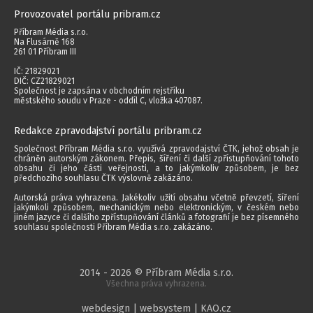
Provozovatel portálu pribram.cz
Příbram Média s.r.o.
Na Flusárně 168
261 01 Příbram III
IČ: 21829021
DIČ: CZ21829021
Společnost je zapsána v obchodním rejstříku
městského soudu v Praze - oddíl C, vložka 407087.
Redakce zpravodajství portálu pribram.cz
Společnost Příbram Média s.r.o. využívá zpravodajství ČTK, jehož obsah je
chráněn autorským zákonem. Přepis, šíření či další zpřístupňování tohoto
obsahu či jeho části veřejnosti, a to jakýmkoliv způsobem, je bez
předchozího souhlasu ČTK výslovně zakázáno.
Autorská práva vyhrazena. Jakékoliv užití obsahu včetně převzetí, šíření
jakýmkoli způsobem, mechanickým nebo elektronickým, v českém nebo
jiném jazyce či dalšího zpřístupňování článků a fotografií je bez písemného
souhlasu společnosti Příbram Média s.r.o. zakázáno.
2014 - 2026 © Příbram Média s.r.o.
Všechna práva vyhrazena.
webdesign | websystem | KAO.cz