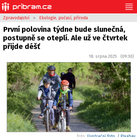
Zpravodajství
»
Ekologie, počasí, příroda
První polovina týdne bude slunečná,
postupně se oteplí. Ale už ve čtvrtek
přijde déšť
18. srpna 2025 (09:30)
foto:
Ilustrační foto. / Pixabay