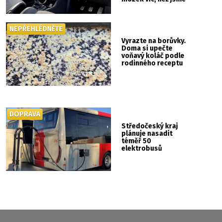
si mysleli
NEPŘEHLÉDNĚTE
Vyrazte na borůvky.
Doma si upečte
voňavý koláč podle
rodinného receptu
DOPRAVA
Středočeský kraj
plánuje nasadit
téměř 50
elektrobusů