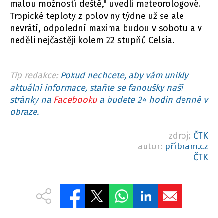
malou možností deště," uvedli meteorologové.
Tropické teploty z poloviny týdne už se ale
nevrátí, odpolední maxima budou v sobotu a v
neděli nejčastěji kolem 22 stupňů Celsia.
Tip redakce:
Pokud nechcete, aby vám unikly
aktuální informace, staňte se fanoušky naší
stránky na
Facebooku
a budete 24 hodin denně v
obraze.
zdroj:
ČTK
autor:
příbram.cz
ČTK