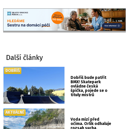
Další články
DOBŘÍŠ
Dobříš bude patřit
BMX! Skatepark
ovládne česká
špička, pojede se o
tituly mistrů
republiky
AKTUÁLNĚ
Voda mizí před
očima. Orlík odhaluje
rozsah sucha,