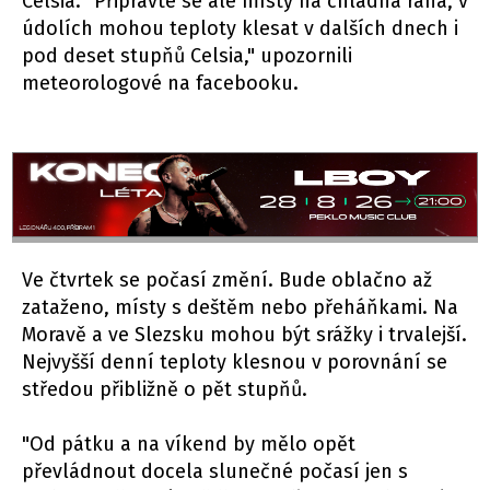
Celsia. "Připravte se ale místy na chladná rána, v
údolích mohou teploty klesat v dalších dnech i
pod deset stupňů Celsia," upozornili
meteorologové na facebooku.
Ve čtvrtek se počasí změní. Bude oblačno až
zataženo, místy s deštěm nebo přeháňkami. Na
Moravě a ve Slezsku mohou být srážky i trvalejší.
Nejvyšší denní teploty klesnou v porovnání se
středou přibližně o pět stupňů.
"Od pátku a na víkend by mělo opět
převládnout docela slunečné počasí jen s