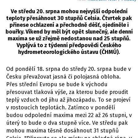
Ve středu 20. srpna mohou nejvyšší odpolední
teploty přesáhnout 30 stupňů Celsia. Čtvrtek pak
přinese ochlazení a přechodně déšť, ojediněle i
bouřky. Víkend by měl být opět slunečný, ale denní
maxima se už zřejmě nedostanou nad 25 stupňů.
Vyplývá to z týdenní předpovědi Českého
hydrometeorologického ústavu (ČHMÚ).
Od pondělí 18. srpna do středy 20. srpna bude v
Česku převažovat jasná či polojasná obloha.
Přes střední Evropu se bude k východu
přesouvat tlaková výše, za kterou bude proudit
teplý vzduch od jihu až jihozápadu. To se projeví
v rostoucích teplotách. Zatímco v pondělí
budou odpolední maxima mezi 22 až 26 stupni, v
úterý to bude o dva stupně více. Ve středu pak
mohou maxima těsně dosáhnout 31 stupňů