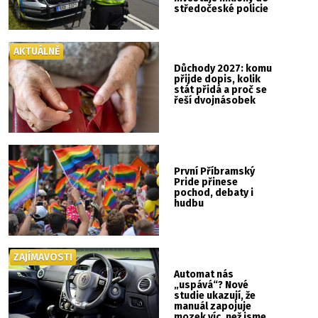
středočeské policie
AKTUÁLNĚ
Důchody 2027: komu
přijde dopis, kolik
stát přidá a proč se
řeší dvojnásobek
První Příbramský
Pride přinese
pochod, debaty i
hudbu
ZAJÍMAVOSTI
Automat nás
„uspává“? Nové
studie ukazují, že
manuál zapojuje
mozek víc, než jsme