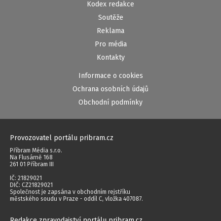
Kodex redakce
Soutěže
Reklama
Pro média
Kontakty
Informace o cookies
Ochrana osobních údajů
Obchodní podmínky
Provozovatel portálu pribram.cz
Příbram Média s.r.o.
Na Flusárně 168
261 01 Příbram III
IČ: 21829021
DIČ: CZ21829021
Společnost je zapsána v obchodním rejstříku
městského soudu v Praze - oddíl C, vložka 407087.
Redakce zpravodajství portálu pribram.cz