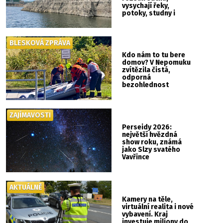
vysychají řeky,
potoky, studny i
mokřady
BLESKOVÁ ZPRÁVA
Kdo nám to tu bere
domov? V Nepomuku
zvítězila čistá,
odporná
bezohlednost
ZAJÍMAVOSTI
Perseidy 2026:
největší hvězdná
show roku, známá
jako Slzy svatého
Vavřince
AKTUÁLNĚ
Kamery na těle,
virtuální realita i nové
vybavení. Kraj
investuje miliony do