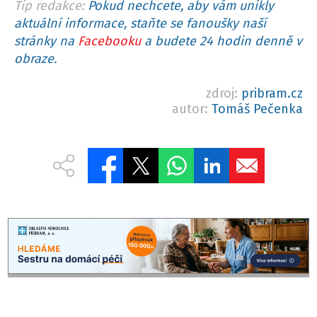
Tip redakce:
Pokud nechcete, aby vám unikly
aktuální informace, staňte se fanoušky naší
stránky na
Facebooku
a budete 24 hodin denně v
obraze.
zdroj:
pribram.cz
autor:
Tomáš Pečenka