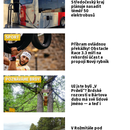
Středočeský kraj
plánuje nasadit
téměř 50
elektrobusů
SPORT
Příbram ovládnou
překážky! Obstacle
Race 3.3 míří na
rekordní účast a
propojí Nový rybník
se Svatou Horou
POZNÁVÁME BRDY
Už jste byli „V
Prdeli“? Brdské
rozcestí u Bártova
dubu má své lidové
jméno — a teď i
vlastní cedulku
V Rožmitále pod