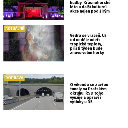
hudby, Krásnohorské
léto a další kulturní
akce nejen pod širým
nebem
AKTUÁLNĚ
Vedra se vracejí. Už
od neděle udeří
tropické teploty,
příští týden bude
znovu velmi horký
DOPRAVA
O víkendu se zavřou
tunely na Pražském
okruhu. ŘSD toho
využije a opraví i
výtluky u D5