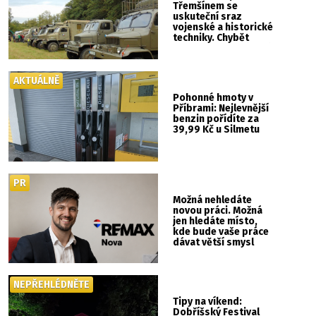
Třemšínem se
uskuteční sraz
vojenské a historické
techniky. Chybět
nebude kaskadérská
show ani hudba
AKTUÁLNĚ
Pohonné hmoty v
Příbrami: Nejlevnější
benzin pořídíte za
39,99 Kč u Silmetu
PR
Možná nehledáte
novou práci. Možná
jen hledáte místo,
kde bude vaše práce
dávat větší smysl
NEPŘEHLÉDNĚTE
Tipy na víkend:
Dobříšský Festival