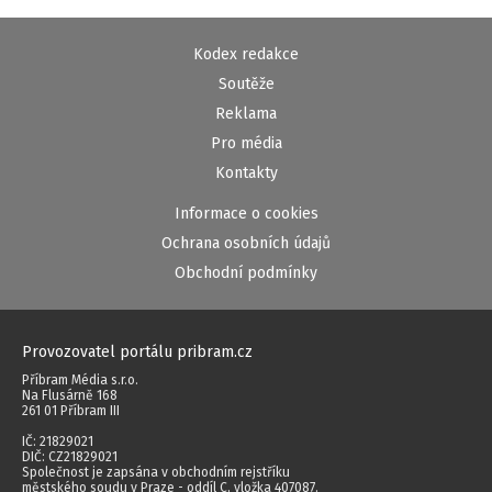
Kodex redakce
Soutěže
Reklama
Pro média
Kontakty
Informace o cookies
Ochrana osobních údajů
Obchodní podmínky
Provozovatel portálu pribram.cz
Příbram Média s.r.o.
Na Flusárně 168
261 01 Příbram III
IČ: 21829021
DIČ: CZ21829021
Společnost je zapsána v obchodním rejstříku
městského soudu v Praze - oddíl C, vložka 407087.