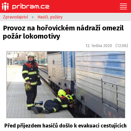
Zpravodajství
»
Hasiči, požáry
Provoz na hořovickém nádraží omezil
požár lokomotivy
12. ledna 2020 (12:06)
Před příjezdem hasičů došlo k evakuaci cestujících