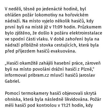
V neděli, těsně po jedenácté hodině, byl
ohlášen požár lokomotivy na hořovickém
nádraží. Na místo vyjelo několik hasičů, kdy
první byli na místě již v 11:09 hodin. Průzkumem
bylo zjištěno, že došlo k požáru elektroinstalace
ve spodní části vlaku. V době zahoření byla na
nádraží přibližně stovka cestujících, která byla
před příjezdem hasičů evakuována.
„Hasiči okamžitě zahájili hasební práce, zároveň
byli na místo povoláni drážní hasiči z Plzně,“
informoval pribram.cz mluvčí hasičů Jaroslav
Gabriel.
Pomocí termokamery hasiči objevovali skrytá
ohniska, která byla následně likvidována. Požár
měli hasiči pod kontrolou v 11:21 hodin, kdy