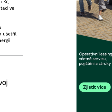
n Kč,
taci ve
o
 ušetřil
ergii