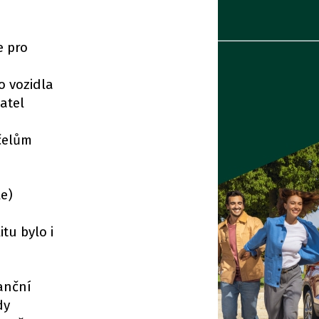
e pro
o vozidla
atel
čelům
le)
u
tu bylo i
anční
dy