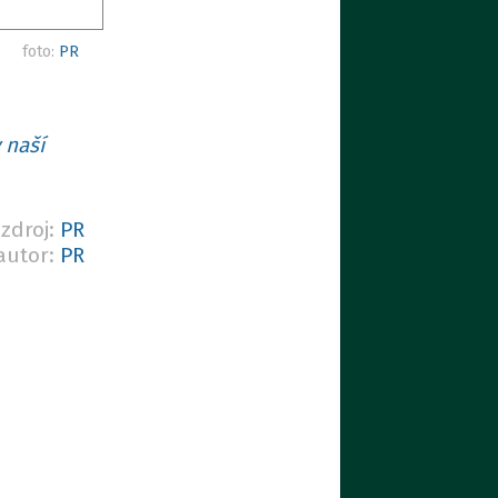
foto:
PR
 naší
zdroj:
PR
autor:
PR