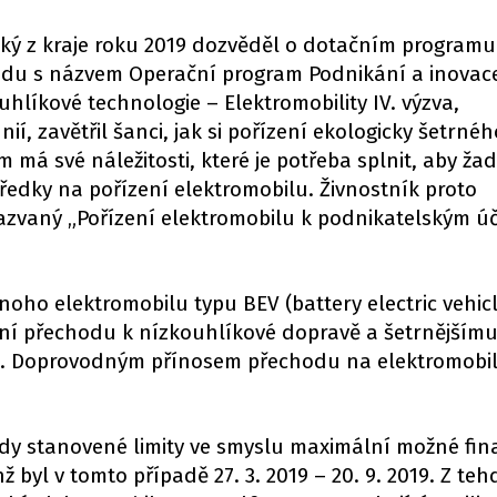
ký z kraje roku 2019 dozvěděl o dotačním programu
odu s názvem Operační program Podnikání a inovac
líkové technologie – Elektromobility IV. výzva,
, zavětřil šanci, jak si pořízení ekologicky šetrnéh
 má své náležitosti, které je potřeba splnit, aby žad
ředky na pořízení elektromobilu. Živnostník proto
azvaný „Pořízení elektromobilu k podnikatelským ú
dnoho elektromobilu typu BEV (battery electric vehic
ení přechodu k nízkouhlíkové dopravě a šetrnějším
ů. Doprovodným přínosem přechodu na elektromobili
ždy stanovené limity ve smyslu maximální možné fin
ž byl v tomto případě 27. 3. 2019 – 20. 9. 2019. Z teh