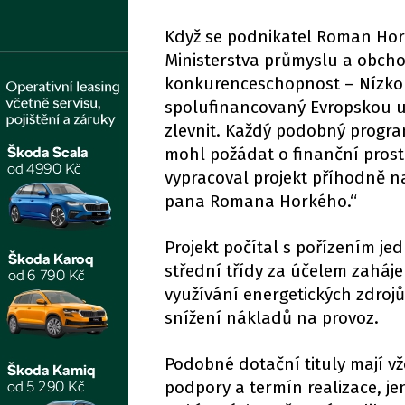
Když se podnikatel Roman Hor
Ministerstva průmyslu a obch
konkurenceschopnost – Nízkouh
spolufinancovaný Evropskou unií
zlevnit. Každý podobný program
mohl požádat o finanční prost
vypracoval projekt příhodně n
pana Romana Horkého.“
Projekt počítal s pořízením je
střední třídy za účelem zaháj
využívání energetických zdroj
snížení nákladů na provoz.
Podobné dotační tituly mají v
podpory a termín realizace, jen