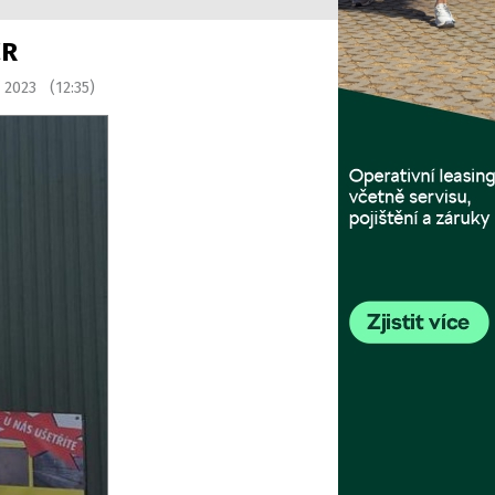
ČR
í 2023 (12:35)