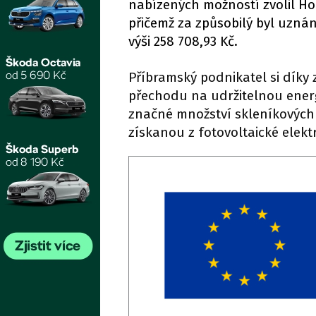
nabízených možností zvolil Hor
přičemž za způsobilý byl uznán 
výši 258 708,93 Kč.
Příbramský podnikatel si díky 
přechodu na udržitelnou energe
značné množství skleníkových p
získanou z fotovoltaické elekt