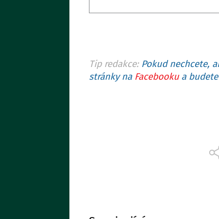
Tip redakce:
Pokud nechcete, ab
stránky na
Facebooku
a budete 