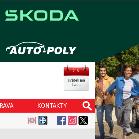
7. 8.
svátek má
Lada
RAVA
KONTAKTY