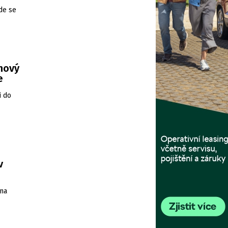
de se
 nový
e
i do
v
 na