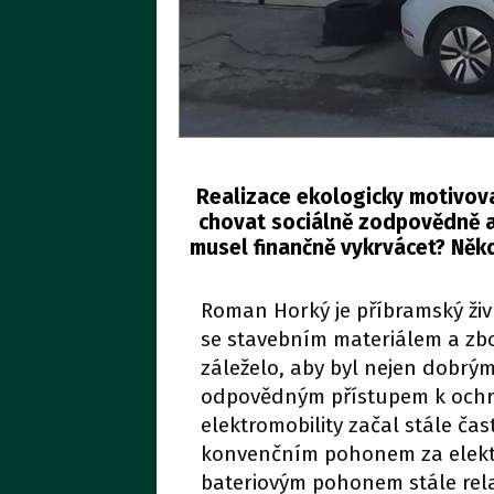
Realizace ekologicky motivovan
chovat sociálně zodpovědně a 
musel finančně vykrvácet? Něk
Roman Horký je příbramský ži
se stavebním materiálem a zbo
záleželo, aby byl nejen dobrý
odpovědným přístupem k ochra
elektromobility začal stále ča
konvenčním pohonem za elektrom
bateriovým pohonem stále rel