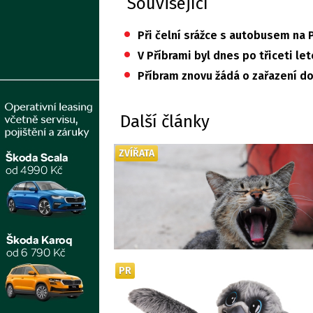
Související
•
Při čelní srážce s autobusem na P
•
V Příbrami byl dnes po třiceti l
•
Příbram znovu žádá o zařazení do
Další články
ZVÍŘATA
PR