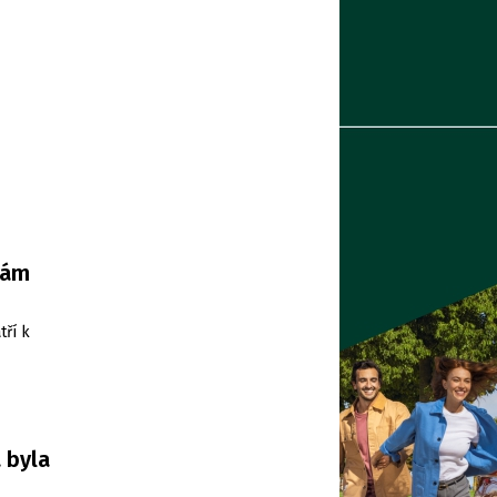
nám
tří k
 byla