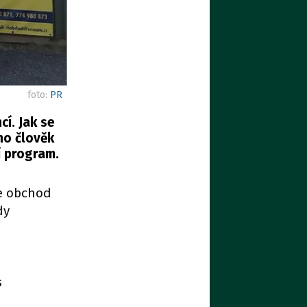
foto:
PR
í. Jak se
ho člověk
í program.
je obchod
dy
s