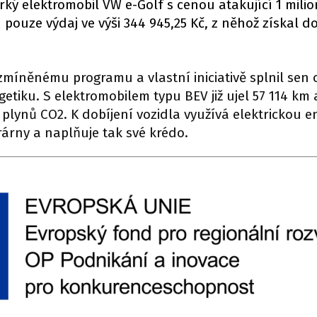
ký elektromobil VW e-Golf s cenou atakující 1 milio
pouze výdaj ve výši 344 945,25 Kč, z něhož získal do
zmíněnému programu a vlastní iniciativě splnil sen 
tiku. S elektromobilem typu BEV již ujel 57 114 km a
lynů CO2. K dobíjení vozidla využívá elektrickou en
rárny a naplňuje tak své krédo.