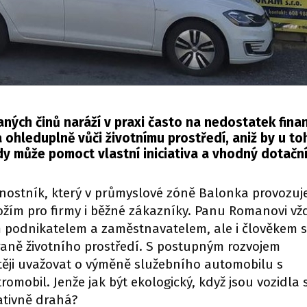
ých činů naráží v praxi často na nedostatek financ
ohleduplně vůči životnímu prostředí, aniž by u to
dy může pomoct vlastní iniciativa a vhodný dotačn
vnostník, který v průmyslové zóně Balonka provozu
žím pro firmy i běžné zákazníky. Panu Romanovi vž
m podnikatelem a zaměstnavatelem, ale i člověkem s
ně životního prostředí. S postupným rozvojem
stěji uvažovat o výměně služebního automobilu s
obil. Jenže jak být ekologický, když jsou vozidla 
ativně drahá?