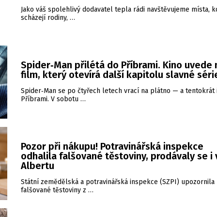
Jako váš spolehlivý dodavatel tepla rádi navštěvujeme místa, k
scházejí rodiny, …
Spider‑Man přilétá do Příbrami. Kino uvede
film, který otevírá další kapitolu slavné séri
Spider‑Man se po čtyřech letech vrací na plátno — a tentokrát 
Příbrami. V sobotu …
Pozor při nákupu! Potravinářská inspekce
odhalila falšované těstoviny, prodávaly se i 
Albertu
Státní zemědělská a potravinářská inspekce (SZPI) upozornila
falšované těstoviny z …