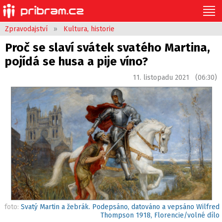
Zpravodajství
»
Kultura, historie
Proč se slaví svátek svatého Martina,
pojídá se husa a pije víno?
11. listopadu 2021 (06:30)
foto:
Svatý Martin a žebrák. Podepsáno, datováno a vepsáno Wilfred
Thompson 1918, Florencie/volné dílo