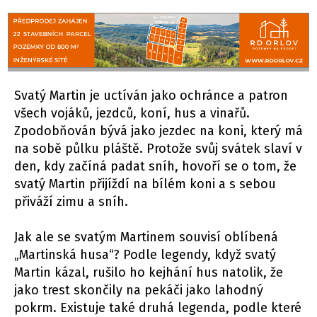
Svatý Martin je uctíván jako ochránce a patron
všech vojáků, jezdců, koní, hus a vinařů.
Zpodobňován bývá jako jezdec na koni, který má
na sobě půlku pláště. Protože svůj svátek slaví v
den, kdy začíná padat sníh, hovoří se o tom, že
svatý Martin přijíždí na bílém koni a s sebou
přiváží zimu a sníh.
Jak ale se svatým Martinem souvisí oblíbená
„Martinská husa“? Podle legendy, když svatý
Martin kázal, rušilo ho kejhání hus natolik, že
jako trest skončily na pekáči jako lahodný
pokrm. Existuje také druhá legenda, podle které