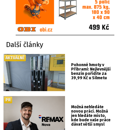
Další články
AKTUÁLNĚ
Pohonné hmoty v
Příbrami: Nejlevnější
benzin pořídíte za
39,99 Kč u Silmetu
PR
Možná nehledáte
novou práci. Možná
jen hledáte místo,
kde bude vaše práce
dávat větší smysl