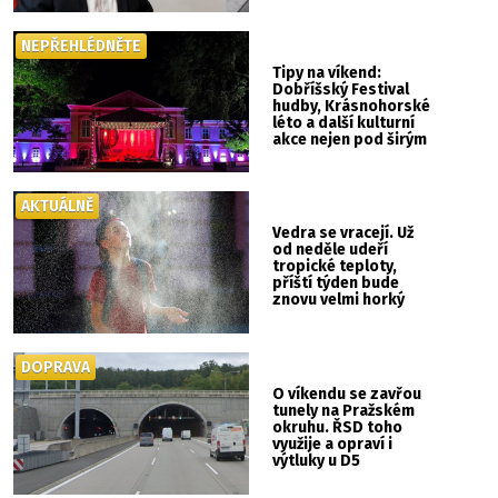
NEPŘEHLÉDNĚTE
Tipy na víkend:
Dobříšský Festival
hudby, Krásnohorské
léto a další kulturní
akce nejen pod širým
nebem
AKTUÁLNĚ
Vedra se vracejí. Už
od neděle udeří
tropické teploty,
příští týden bude
znovu velmi horký
DOPRAVA
O víkendu se zavřou
tunely na Pražském
okruhu. ŘSD toho
využije a opraví i
výtluky u D5