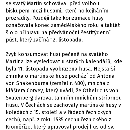
se svatý Martin schovával před volbou
biskupem mezi husami, které ho kejháním
prozradily. Později také konzumace husy
označovala konec zemědělského roku a taktéž
šlo o přípravu na předvánoční šestitýdenní
půst, který začíná 12. listopadu.
Zvyk konzumovat husí pečeně na svatého
Martina lze vysledovat u starých kalendářů, kde
byla 11. listopadu vyobrazena husa. Nejstarší
zmínka o martinské huse pochází od Antona
von Snakenburga (zemřel r. 480), mnicha z
kláštera Corvey, který uvádí, že Othelricus von
Svalenberg daroval tamním mnichům stříbrnou
husu. V Čechách se zachovaly martinské husy v
koledách z 15. století a v řádech řeznických
cechů, např. z roku 1535 cechu řeznického z
Kroměříže, který upravoval prodej hus od sv.