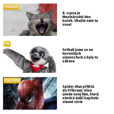
ZVÍŘATA
8. srpna je
Mezinárodní den
koček. Ukažte nám tu
svou!
PR
Setkali jsme se na
Hornických
slavnostech a byla to
zábava
KULTURA
Spider‑Man přilétá
do Příbrami. Kino
uvede nový film, který
otevírá další kapitolu
slavné série