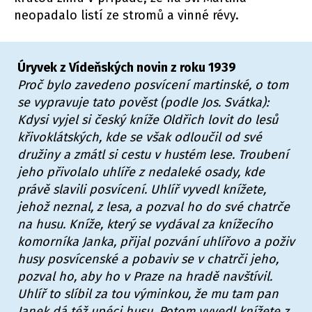
neopadalo listí ze stromů a vinné révy.
Úryvek z Vídeňských novin z roku 1939
Proč bylo zavedeno posvícení martinské, o tom
se vypravuje tato pověst (podle Jos. Svátka):
Kdysi vyjel si český kníže Oldřich lovit do lesů
křivoklátských, kde se však odloučil od své
družiny a zmátl si cestu v hustém lese. Troubení
jeho přivolalo uhlíře z nedaleké osady, kde
právě slavili posvícení. Uhlíř vyvedl knížete,
jehož neznal, z lesa, a pozval ho do své chatrče
na husu. Kníže, který se vydával za knížecího
komorníka Janka, přijal pozvání uhlířovo a poživ
husy posvícenské a pobaviv se v chatrči jeho,
pozval ho, aby ho v Praze na hradě navštívil.
Uhlíř to slíbil za tou výminkou, že mu tam pan
Janek dá též upéci husu. Potom vyvedl knížete z