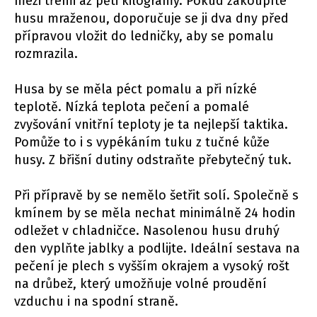
mezi třemi až pěti kilogramy. Pokud zakoupíte
husu mraženou, doporučuje se ji dva dny před
přípravou vložit do ledničky, aby se pomalu
rozmrazila.
Husa by se měla péct pomalu a při nízké
teplotě. Nízká teplota pečení a pomalé
zvyšování vnitřní teploty je ta nejlepší taktika.
Pomůže to i s vypékáním tuku z tučné kůže
husy. Z břišní dutiny odstraňte přebytečný tuk.
Při přípravě by se nemělo šetřit solí. Společně s
kmínem by se měla nechat minimálně 24 hodin
odležet v chladničce. Nasolenou husu druhý
den vyplňte jablky a podlijte. Ideální sestava na
pečení je plech s vyšším okrajem a vysoký rošt
na drůbež, který umožňuje volné proudění
vzduchu i na spodní straně.