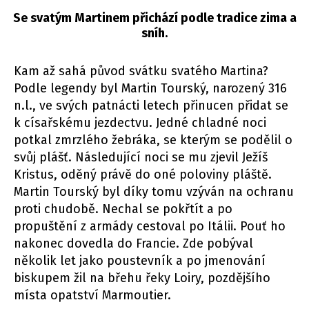
Se svatým Martinem přichází podle tradice zima a
sníh.
Kam až sahá původ svátku svatého Martina?
Podle legendy byl Martin Tourský, narozený 316
n.l., ve svých patnácti letech přinucen přidat se
k císařskému jezdectvu. Jedné chladné noci
potkal zmrzlého žebráka, se kterým se podělil o
svůj plášť. Následující noci se mu zjevil Ježíš
Kristus, oděný právě do oné poloviny pláště.
Martin Tourský byl díky tomu vzýván na ochranu
proti chudobě. Nechal se pokřtít a po
propuštění z armády cestoval po Itálii. Pouť ho
nakonec dovedla do Francie. Zde pobýval
několik let jako poustevník a po jmenování
biskupem žil na břehu řeky Loiry, pozdějšího
místa opatství Marmoutier.