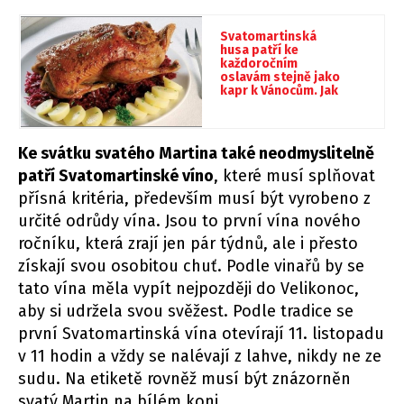
Svatomartinská
husa patří ke
každoročním
oslavám stejně jako
kapr k Vánocům. Jak
správně péct, aby
byla dokonalá?
Ke svátku svatého Martina také neodmyslitelně
patří Svatomartinské víno
, které musí splňovat
přísná kritéria, především musí být vyrobeno z
určité odrůdy vína. Jsou to první vína nového
ročníku, která zrají jen pár týdnů, ale i přesto
získají svou osobitou chuť. Podle vinařů by se
tato vína měla vypít nejpozději do Velikonoc,
aby si udržela svou svěžest. Podle tradice se
první Svatomartinská vína otevírají 11. listopadu
v 11 hodin a vždy se nalévají z lahve, nikdy ne ze
sudu. Na etiketě rovněž musí být znázorněn
svatý Martin na bílém koni.