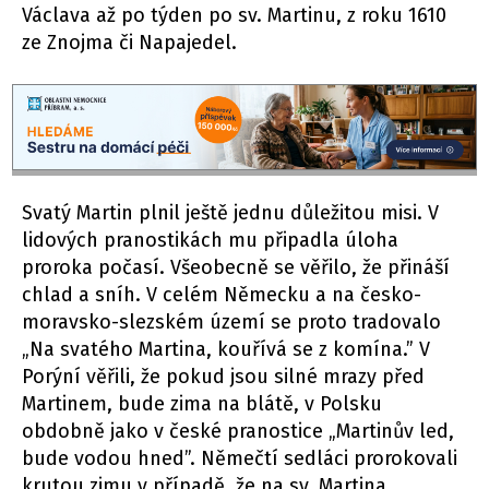
Václava až po týden po sv. Martinu, z roku 1610
ze Znojma či Napajedel.
Svatý Martin plnil ještě jednu důležitou misi. V
lidových pranostikách mu připadla úloha
proroka počasí. Všeobecně se věřilo, že přináší
chlad a sníh. V celém Německu a na česko-
moravsko-slezském území se proto tradovalo
„Na svatého Martina, kouřívá se z komína.” V
Porýní věřili, že pokud jsou silné mrazy před
Martinem, bude zima na blátě, v Polsku
obdobně jako v české pranostice „Martinův led,
bude vodou hned”. Němečtí sedláci prorokovali
krutou zimu v případě, že na sv. Martina