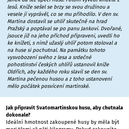
lesů. Kníže sešel se brzy se svou družinou a
vesele jí vyprávěl, co se mu přihodilo. V den sv.
Martina dostavil se uhlíř skutečně na hrad
Pražský a poptával se po panu Jankovi. Dvořané,
jsouce již na jeho příchod připraveni, uvedli ho
ke knížeti, s nímž užaslý uhlíř potom stoloval a
na huse si pochutnal. Na památku tohoto
vysvobození svého z lesa a srdečné
pohostinství českých uhlířů ustanovil kníže
Oldřich, aby každého roku slavil se den sv.
Martina pečenou husou a z toho ustanovení
mělo počátek posvícení martinské.
Jak připravit Svatomartinskou husu, aby chutnala
dokonale?
Ideální hmotnost zakoupené husy by měla být