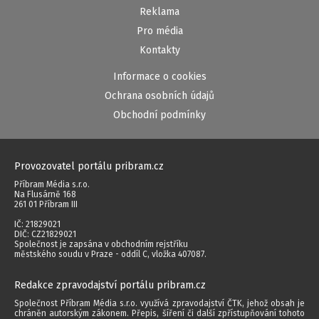
Reklama
Pro média
Kontakty
Informace o cookies
Ochrana osobních údajů
Obchodní podmínky
Provozovatel portálu pribram.cz
Příbram Média s.r.o.
Na Flusárně 168
261 01 Příbram III
IČ: 21829021
DIČ: CZ21829021
Společnost je zapsána v obchodním rejstříku
městského soudu v Praze - oddíl C, vložka 407087.
Redakce zpravodajství portálu pribram.cz
Společnost Příbram Média s.r.o. využívá zpravodajství ČTK, jehož obsah je
chráněn autorským zákonem. Přepis, šíření či další zpřístupňování tohoto