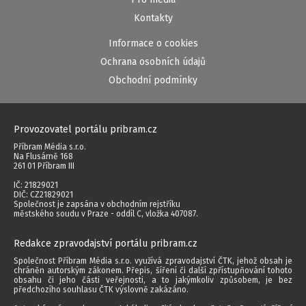
Kontakty
Informace o cookies
Ochrana osobních údajů
Obchodní podmínky
Provozovatel portálu pribram.cz
Příbram Média s.r.o.
Na Flusárně 168
261 01 Příbram III
IČ: 21829021
DIČ: CZ21829021
Společnost je zapsána v obchodním rejstříku
městského soudu v Praze - oddíl C, vložka 407087.
Redakce zpravodajství portálu pribram.cz
Společnost Příbram Média s.r.o. využívá zpravodajství ČTK, jehož obsah je
chráněn autorským zákonem. Přepis, šíření či další zpřístupňování tohoto
obsahu či jeho části veřejnosti, a to jakýmkoliv způsobem, je bez
předchozího souhlasu ČTK výslovně zakázáno.