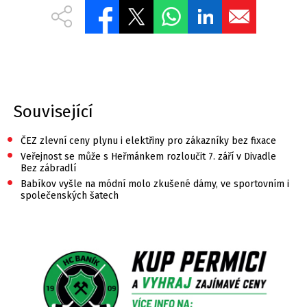
Související
•
ČEZ zlevní ceny plynu i elektřiny pro zákazníky bez fixace
•
Veřejnost se může s Heřmánkem rozloučit 7. září v Divadle
Bez zábradlí
•
Babíkov vyšle na módní molo zkušené dámy, ve sportovním i
společenských šatech