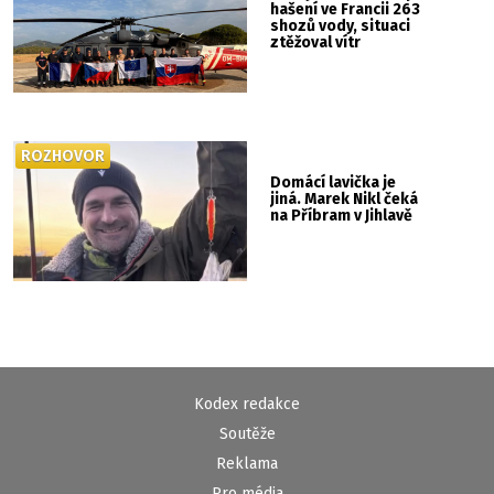
hašení ve Francii 263
shozů vody, situaci
ztěžoval vítr
ROZHOVOR
Domácí lavička je
jiná. Marek Nikl čeká
na Příbram v Jihlavě
Kodex redakce
Soutěže
Reklama
Pro média