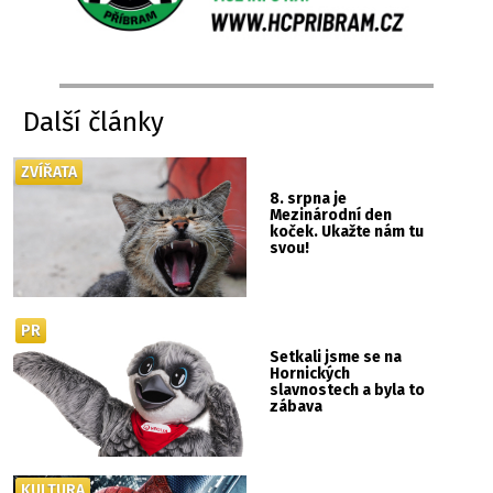
Další články
ZVÍŘATA
8. srpna je
Mezinárodní den
koček. Ukažte nám tu
svou!
PR
Setkali jsme se na
Hornických
slavnostech a byla to
zábava
KULTURA