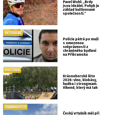
Pavel Wohl: „Brdy
jsou ideální. Pohyb je
základ kultivované
společnosti.“
AKTUÁLNĚ
Policie pátrá po muži
s omezenou
svéprávností z
chráněného bydlení
na Příbramsku
KULTURA
Krásnohorské léto
2026: víno, klobásy,
hudba i strongmani.
Víkend, který má tah
ZAJÍMAVOSTI
Český vrtulník měl při