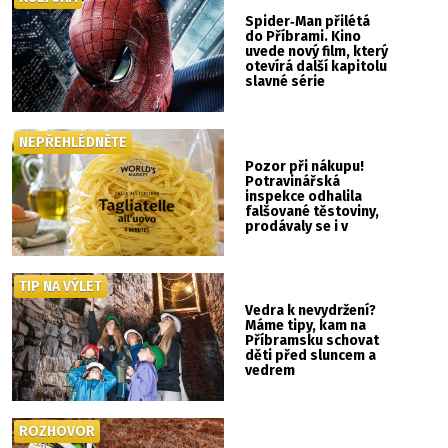
Spider‑Man přilétá
do Příbrami. Kino
uvede nový film, který
otevírá další kapitolu
slavné série
NEPŘEHLÉDNĚTE
Pozor při nákupu!
Potravinářská
inspekce odhalila
falšované těstoviny,
prodávaly se i v
Albertu
TIP NA VÝLET
Vedra k nevydržení?
Máme tipy, kam na
Příbramsku schovat
děti před sluncem a
vedrem
ROZHOVOR