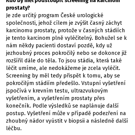
Kdo by měl podstoupit screening na karcinom
prostaty?
Je zde určitý program České urologické
společnosti, jehož cílem je zvýšit časný záchyt
karcinomu prostaty, protože v časných stádiích
je tento karcinom plně vyléčitelný. Bohužel se k
nám někdy pacienti dostaví pozdě, kdy už
jezhoubný proces pokročilý nebo se dokonce již
rozšířil dále do těla. To jsou stádia, která také
léčit umíme, ale nedokážeme je zcela vyléčit.
Screening by měl tedy přispět k tomu, aby se
pokročilým stádiím předešlo. Vstupní vyšetření
jspočívá v krevním testu, ultrazvukovým
vyšetřením, a vyšetřením prostaty přes
konečník. Podle výsledků se naplánuje další
postup. Vyšetření může v případě podezření na
zhoubný nádor vyústit v biopsii a následně další
léčbu.