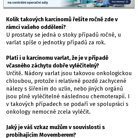
Kolik takových karcinomů řešíte ročně zde v
rámci vašeho oddělení?
U prostaty se jedná o stoky případů ročně, u
varlat spíše o jednotky případů za rok.
Platí i u karcinomu varlat, že je v případě
včasného záchytu dobře vyléčitelný?
Určitě. Nádory varlat jsou takovou onkologickou
chloubou, protože i relativně pozdě zachycené
nálezy s šířením do uzlin, nebo jiných orgánů
jsou plně vyléčitelné následnou chemoterapií. I
v takových případech se podaří ve spolupráci s
onkology nemocné zcela vyléčit.
Jaký je váš vzkaz mužům v souvislosti s
probíhajícím Movemberem?