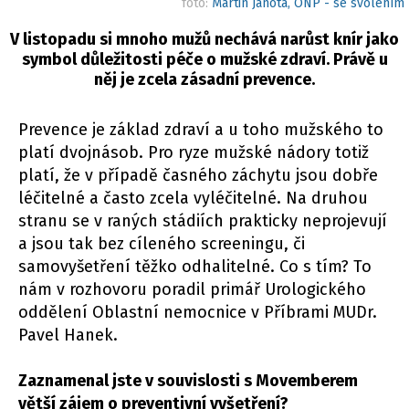
foto:
Martin Janota, ONP - se svolením
V listopadu si mnoho mužů nechává narůst knír jako
symbol důležitosti péče o mužské zdraví. Právě u
něj je zcela zásadní prevence.
Prevence je základ zdraví a u toho mužského to
platí dvojnásob. Pro ryze mužské nádory totiž
platí, že v případě časného záchytu jsou dobře
léčitelné a často zcela vyléčitelné. Na druhou
stranu se v raných stádiích prakticky neprojevují
a jsou tak bez cíleného screeningu, či
samovyšetření těžko odhalitelné. Co s tím? To
nám v rozhovoru poradil primář Urologického
oddělení Oblastní nemocnice v Příbrami MUDr.
Pavel Hanek.
Zaznamenal jste v souvislosti s Movemberem
větší zájem o preventivní vyšetření?