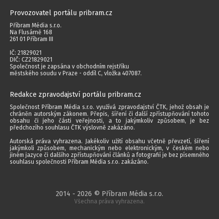
Provozovatel portálu pribram.cz
Příbram Média s.r.o.
Na Flusárně 168
261 01 Příbram III
IČ: 21829021
DIČ: CZ21829021
Společnost je zapsána v obchodním rejstříku
městského soudu v Praze - oddíl C, vložka 407087.
Redakce zpravodajství portálu pribram.cz
Společnost Příbram Média s.r.o. využívá zpravodajství ČTK, jehož obsah je
chráněn autorským zákonem. Přepis, šíření či další zpřístupňování tohoto
obsahu či jeho části veřejnosti, a to jakýmkoliv způsobem, je bez
předchozího souhlasu ČTK výslovně zakázáno.
Autorská práva vyhrazena. Jakékoliv užití obsahu včetně převzetí, šíření
jakýmkoli způsobem, mechanickým nebo elektronickým, v českém nebo
jiném jazyce či dalšího zpřístupňování článků a fotografií je bez písemného
souhlasu společnosti Příbram Média s.r.o. zakázáno.
2014 - 2026 © Příbram Média s.r.o.
Všechna práva vyhrazena.
webdesign | websystem | KAO.cz