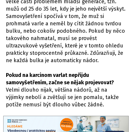
velké části problémem mladší generace, tzn.
mužů od 25 do 35 let, kdy je jeho největší výskyt.
Samovyšetření spočívá v tom, že muž si
prohmatá varle a neměl by cítit žádnou tvrdou
bulku, nebo cokoliv podobného. Pokud by něco
takového nahmatal, musí se provést
ultrazvukové vyšetření, které je v tomto ohledu
prakticky stoprocentně průkazné. Zdůrazňuji, že
ne každá bulka je automaticky nádor.
Pokud na karcinom varlat nepřijdu
samovyšetřením, začne se nějak projevovat?
Velmi dlouho nijak, většina nádorů, až na
výjimky nebolí a zvětšují se jen pomalu, takže
potíže nemusí být dlouho vůbec žádné.