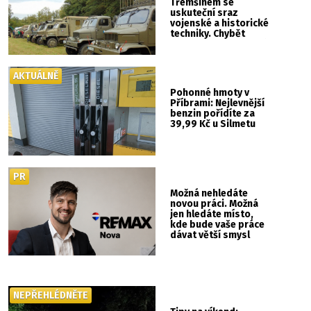
Třemšínem se
uskuteční sraz
vojenské a historické
techniky. Chybět
nebude kaskadérská
show ani hudba
AKTUÁLNĚ
Pohonné hmoty v
Příbrami: Nejlevnější
benzin pořídíte za
39,99 Kč u Silmetu
PR
Možná nehledáte
novou práci. Možná
jen hledáte místo,
kde bude vaše práce
dávat větší smysl
NEPŘEHLÉDNĚTE