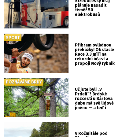
Středočeský kraj
plánuje nasadit
téměř 50
elektrobusů
SPORT
Příbram ovládnou
překážky! Obstacle
Race 3.3 míří na
rekordní účast a
propojí Nový rybník
se Svatou Horou
POZNÁVÁME BRDY
Už jste byli „V
Prdeli“? Brdské
rozcestí u Bártova
dubu má své lidové
jméno — a teď i
vlastní cedulku
V Rožmitále pod