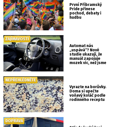
První Příbramský
Pride přinese
pochod, debaty i
hudbu
ZAJÍMAVOSTI
Automat nás
„uspává“? Nové
studie ukazují, že
manuál zapojuje
mozek víc, než jsme
si mysleli
NEPŘEHLÉDNĚTE
Vyrazte na borůvky.
Doma si upečte
voňavý koláč podle
rodinného receptu
DOPRAVA