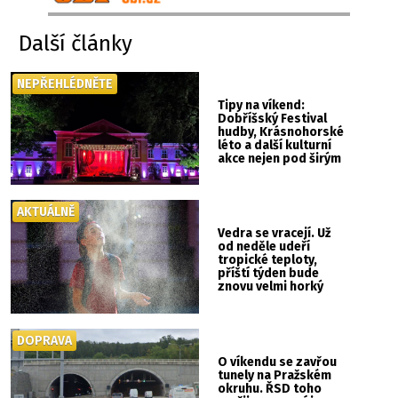
Další články
NEPŘEHLÉDNĚTE
Tipy na víkend:
Dobříšský Festival
hudby, Krásnohorské
léto a další kulturní
akce nejen pod širým
nebem
AKTUÁLNĚ
Vedra se vracejí. Už
od neděle udeří
tropické teploty,
příští týden bude
znovu velmi horký
DOPRAVA
O víkendu se zavřou
tunely na Pražském
okruhu. ŘSD toho