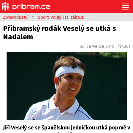
Zpravodajství
»
Sport, volný čas, zábava
Příbramský rodák Veselý se utká s
Nadalem
30. července 2015 (17:26)
Jiří Veselý se se španělskou jedničkou utká poprvé v