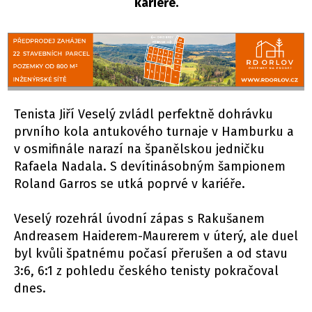
kariéře.
Tenista Jiří Veselý zvládl perfektně dohrávku
prvního kola antukového turnaje v Hamburku a
v osmifinále narazí na španělskou jedničku
Rafaela Nadala. S devítinásobným šampionem
Roland Garros se utká poprvé v kariéře.
Veselý rozehrál úvodní zápas s Rakušanem
Andreasem Haiderem-Maurerem v úterý, ale duel
byl kvůli špatnému počasí přerušen a od stavu
3:6, 6:1 z pohledu českého tenisty pokračoval
dnes.