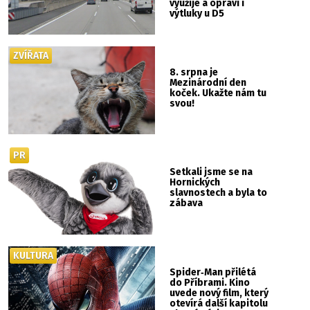
využije a opraví i
výtluky u D5
ZVÍŘATA
8. srpna je
Mezinárodní den
koček. Ukažte nám tu
svou!
PR
Setkali jsme se na
Hornických
slavnostech a byla to
zábava
KULTURA
Spider‑Man přilétá
do Příbrami. Kino
uvede nový film, který
otevírá další kapitolu