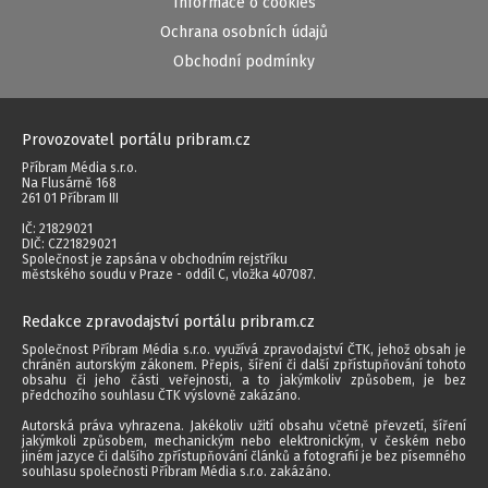
Informace o cookies
Ochrana osobních údajů
Obchodní podmínky
Provozovatel portálu pribram.cz
Příbram Média s.r.o.
Na Flusárně 168
261 01 Příbram III
IČ: 21829021
DIČ: CZ21829021
Společnost je zapsána v obchodním rejstříku
městského soudu v Praze - oddíl C, vložka 407087.
Redakce zpravodajství portálu pribram.cz
Společnost Příbram Média s.r.o. využívá zpravodajství ČTK, jehož obsah je
chráněn autorským zákonem. Přepis, šíření či další zpřístupňování tohoto
obsahu či jeho části veřejnosti, a to jakýmkoliv způsobem, je bez
předchozího souhlasu ČTK výslovně zakázáno.
Autorská práva vyhrazena. Jakékoliv užití obsahu včetně převzetí, šíření
jakýmkoli způsobem, mechanickým nebo elektronickým, v českém nebo
jiném jazyce či dalšího zpřístupňování článků a fotografií je bez písemného
souhlasu společnosti Příbram Média s.r.o. zakázáno.