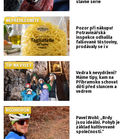
slavné série
NEPŘEHLÉDNĚTE
Pozor při nákupu!
Potravinářská
inspekce odhalila
falšované těstoviny,
prodávaly se i v
Albertu
TIP NA VÝLET
Vedra k nevydržení?
Máme tipy, kam na
Příbramsku schovat
děti před sluncem a
vedrem
ROZHOVOR
Pavel Wohl: „Brdy
jsou ideální. Pohyb je
základ kultivované
společnosti.“