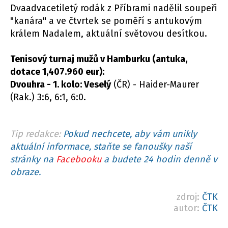
Dvaadvacetiletý rodák z Příbrami nadělil soupeři
"kanára" a ve čtvrtek se poměří s antukovým
králem Nadalem, aktuální světovou desítkou.
Tenisový turnaj mužů v Hamburku (antuka,
dotace 1,407.960 eur):
Dvouhra - 1. kolo: Veselý
(ČR) - Haider-Maurer
(Rak.) 3:6, 6:1, 6:0.
Tip redakce:
Pokud nechcete, aby vám unikly
aktuální informace, staňte se fanoušky naší
stránky na
Facebooku
a budete 24 hodin denně v
obraze.
zdroj:
ČTK
autor:
ČTK