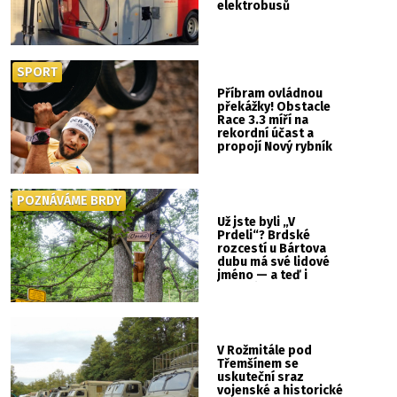
elektrobusů
SPORT
Příbram ovládnou
překážky! Obstacle
Race 3.3 míří na
rekordní účast a
propojí Nový rybník
se Svatou Horou
POZNÁVÁME BRDY
Už jste byli „V
Prdeli“? Brdské
rozcestí u Bártova
dubu má své lidové
jméno — a teď i
vlastní cedulku
V Rožmitále pod
Třemšínem se
uskuteční sraz
vojenské a historické