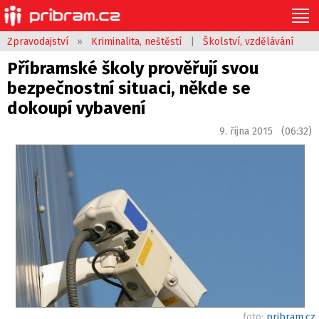
Zpravodajství
»
Kriminalita, neštěstí
|
Školství, vzdělávání
Příbramské školy prověřují svou
bezpečnostní situaci, někde se
dokoupí vybavení
9. října 2015 (06:32)
foto:
pribram.cz