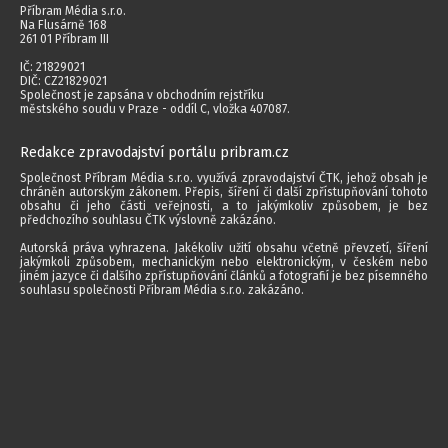
Příbram Média s.r.o.
Na Flusárně 168
261 01 Příbram III
IČ: 21829021
DIČ: CZ21829021
Společnost je zapsána v obchodním rejstříku
městského soudu v Praze - oddíl C, vložka 407087.
Redakce zpravodajství portálu pribram.cz
Společnost Příbram Média s.r.o. využívá zpravodajství ČTK, jehož obsah je
chráněn autorským zákonem. Přepis, šíření či další zpřístupňování tohoto
obsahu či jeho části veřejnosti, a to jakýmkoliv způsobem, je bez
předchozího souhlasu ČTK výslovně zakázáno.
Autorská práva vyhrazena. Jakékoliv užití obsahu včetně převzetí, šíření
jakýmkoli způsobem, mechanickým nebo elektronickým, v českém nebo
jiném jazyce či dalšího zpřístupňování článků a fotografií je bez písemného
souhlasu společnosti Příbram Média s.r.o. zakázáno.
2014 - 2026 © Příbram Média s.r.o.
Všechna práva vyhrazena.
webdesign | websystem | KAO.cz