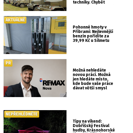
techniky. Chybět
nebude kaskadérská
show ani hudba
AKTUÁLNĚ
Pohonné hmoty v
Příbrami: Nejlevnější
benzin pořídíte za
39,99 Kč u Silmetu
PR
Možná nehledáte
novou práci. Možná
jen hledáte místo,
kde bude vaše práce
dávat větší smysl
NEPŘEHLÉDNĚTE
Tipy na víkend:
Dobříšský Festival
hudby, Krásnohorské