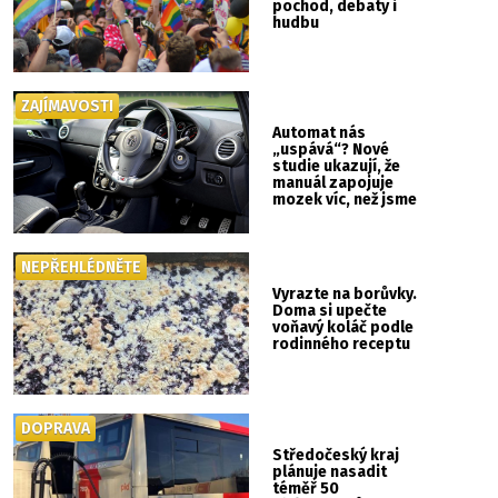
pochod, debaty i
hudbu
ZAJÍMAVOSTI
Automat nás
„uspává“? Nové
studie ukazují, že
manuál zapojuje
mozek víc, než jsme
si mysleli
NEPŘEHLÉDNĚTE
Vyrazte na borůvky.
Doma si upečte
voňavý koláč podle
rodinného receptu
DOPRAVA
Středočeský kraj
plánuje nasadit
téměř 50