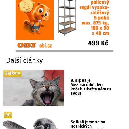
Další články
ZVÍŘATA
8. srpna je
Mezinárodní den
koček. Ukažte nám tu
svou!
PR
Setkali jsme se na
Hornických