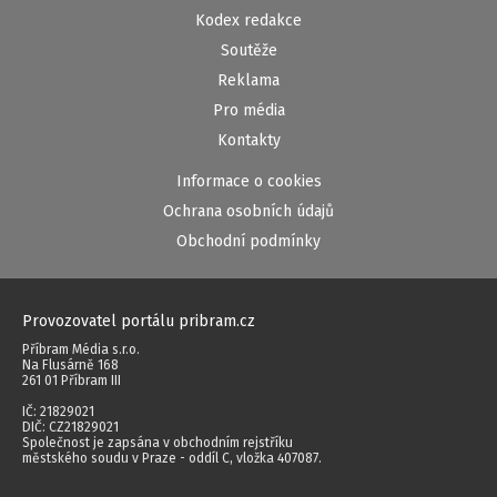
Kodex redakce
Soutěže
Reklama
Pro média
Kontakty
Informace o cookies
Ochrana osobních údajů
Obchodní podmínky
Provozovatel portálu pribram.cz
Příbram Média s.r.o.
Na Flusárně 168
261 01 Příbram III
IČ: 21829021
DIČ: CZ21829021
Společnost je zapsána v obchodním rejstříku
městského soudu v Praze - oddíl C, vložka 407087.