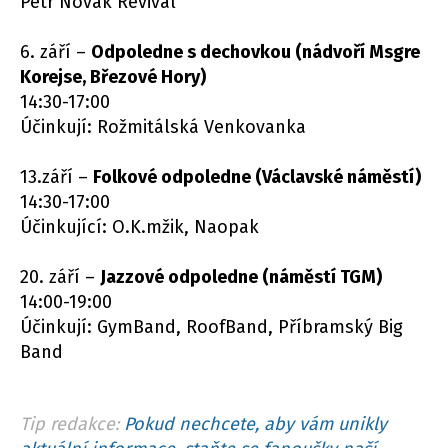
Petr Novák Revival
6. září –
Odpoledne s dechovkou (nádvoří Msgre
Korejse, Březové Hory)
14:30-17:00
Účinkují: Rožmitálská Venkovanka
13.září –
Folkové odpoledne (Václavské náměstí)
14:30-17:00
Účinkující: O.K.mžik, Naopak
20. září –
Jazzové odpoledne (náměstí TGM)
14:00-19:00
Účinkují: GymBand, RoofBand, Příbramský Big
Band
Tip redakce:
Pokud nechcete, aby vám unikly