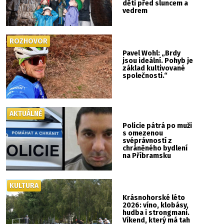
děti před sluncem a
vedrem
ROZHOVOR
Pavel Wohl: „Brdy
jsou ideální. Pohyb je
základ kultivované
společnosti.“
AKTUÁLNĚ
Policie pátrá po muži
s omezenou
svéprávností z
chráněného bydlení
na Příbramsku
KULTURA
Krásnohorské léto
2026: víno, klobásy,
hudba i strongmani.
Víkend, který má tah