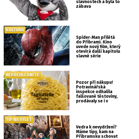
slavnostech a byla to
zábava
KULTURA
Spider‑Man přilétá
do Příbrami. Kino
uvede nový film, který
otevírá další kapitolu
slavné série
NEPŘEHLÉDNĚTE
Pozor při nákupu!
Potravinářská
inspekce odhalila
falšované těstoviny,
prodávaly se i v
Albertu
TIP NA VÝLET
Vedra k nevydržení?
Máme tipy, kam na
Příbramsku schovat