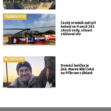
ZAJÍMAVOSTI
Český vrtulník měl při
hašení ve Francii 263
shozů vody, situaci
ztěžoval vítr
ROZHOVOR
Domácí lavička je
jiná. Marek Nikl čeká
na Příbram v Jihlavě