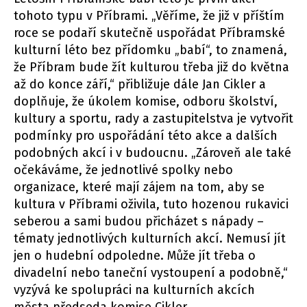
tohoto typu v Příbrami. „Věříme, že již v příštím
roce se podaří skutečně uspořádat Příbramské
kulturní léto bez přídomku „babí“, to znamená,
že Příbram bude žít kulturou třeba již do května
až do konce září,“ přibližuje dále Jan Cikler a
doplňuje, že úkolem komise, odboru školství,
kultury a sportu, rady a zastupitelstva je vytvořit
podmínky pro uspořádání této akce a dalších
podobných akcí i v budoucnu. „Zároveň ale také
očekáváme, že jednotlivé spolky nebo
organizace, které mají zájem na tom, aby se
kultura v Příbrami oživila, tuto hozenou rukavici
seberou a sami budou přicházet s nápady –
tématy jednotlivých kulturních akcí. Nemusí jít
jen o hudební odpoledne. Může jít třeba o
divadelní nebo taneční vystoupení a podobně,“
vyzývá ke spolupráci na kulturních akcích