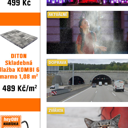
AKTUÁLNĚ
DOPRAVA
ZVÍŘATA