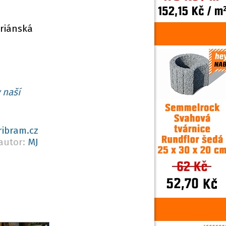
riánská
 naší
ribram.cz
autor:
MJ