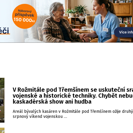
V Rožmitále pod Třemšínem se uskuteční sr
vojenské a historické techniky. Chybět neb
kaskadérská show ani hudba
Areál bývalých kasáren v Rožmitále pod Třemšínem ožije druhý
srpnový víkend vojenskou …