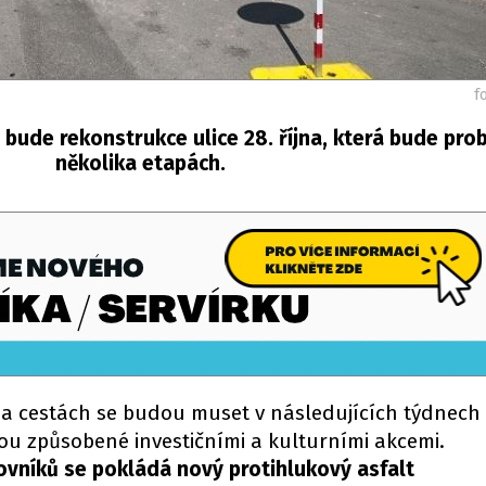
f
í bude rekonstrukce ulice 28. října, která bude prob
několika etapách.
 na cestách se budou muset v následujících týdnech 
ou způsobené investičními a kulturními akcemi.
ojovníků se pokládá nový protihlukový asfalt