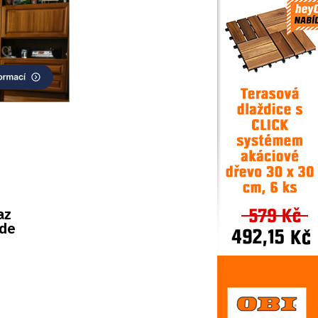
az
ude