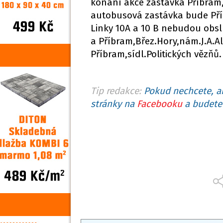
konání akce zastávka Příbram,B
autobusová zastávka bude Pří
Linky 10A a 10 B nebudou obs
a Příbram,Břez.Hory,nám.J.A.
Příbram,sídl.Politických vězňů.
Tip redakce:
Pokud nechcete, ab
stránky na
Facebooku
a budete 