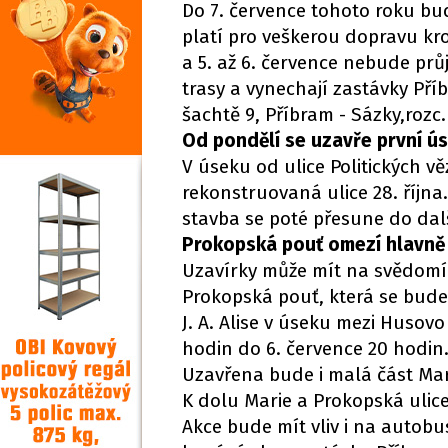
Do 7. července tohoto roku bud
platí pro veškerou dopravu kr
a 5. až 6. července nebude pr
trasy a vynechají zastávky Příb
šachtě 9, Příbram - Sázky,rozc.
Od pondělí se uzavře první úsek
V úseku od ulice Politických 
rekonstruovaná ulice 28. října
stavba se poté přesune do dalš
Prokopská pouť omezí hlavně
Uzavírky může mít na svědomí kr
Prokopská pouť, která se bude
J. A. Alise v úseku mezi Husovo
hodin do 6. července 20 hodin
Uzavřena bude i malá část Mar
K dolu Marie a Prokopská ulice
Akce bude mít vliv i na auto