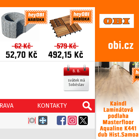
8. 8.
svátek má
Soběslav
RAVA
KONTAKTY