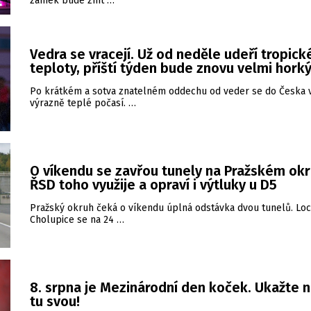
zámek bude znít …
Vedra se vracejí. Už od neděle udeří tropick
teploty, příští týden bude znovu velmi hork
Po krátkém a sotva znatelném oddechu od veder se do Česka v
výrazně teplé počasí. …
O víkendu se zavřou tunely na Pražském okr
ŘSD toho využije a opraví i výtluky u D5
Pražský okruh čeká o víkendu úplná odstávka dvou tunelů. Loc
Cholupice se na 24 …
8. srpna je Mezinárodní den koček. Ukažte 
tu svou!