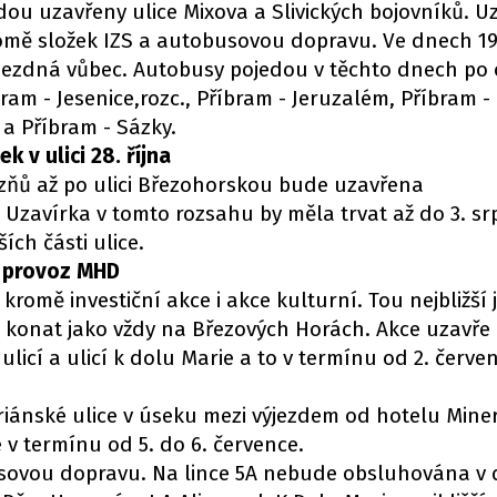
ou uzavřeny ulice Mixova a Slivických bojovníků. U
omě složek IZS a autobusovou dopravu. Ve dnech 19
ůjezdná vůbec. Autobusy pojedou v těchto dnech po 
ram - Jesenice,rozc., Příbram - Jeruzalém, Příbram - 
 a Příbram - Sázky.
 v ulici 28. října
vězňů až po ulici Březohorskou bude uzavřena
. Uzavírka v tomto rozsahu by měla trvat až do 3. sr
ích části ulice.
 provoz MHD
omě investiční akce i akce kulturní. Tou nejbližší j
 konat jako vždy na Březových Horách. Akce uzavře
 ulicí a ulicí k dolu Marie a to v termínu od 2. červe
.
iánské ulice v úseku mezi výjezdem od hotelu Minerá
 v termínu od 5. do 6. července.
busovou dopravu. Na lince 5A nebude obsluhována v