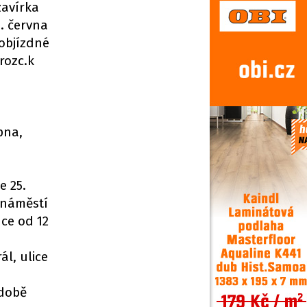
zavírka
. června
objízdné
rozc.k
pna,
e 25.
 náměstí
nce od 12
l, ulice
 době