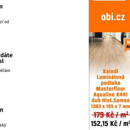
n
zí od
edáte
sl
„Dělám
en
šský