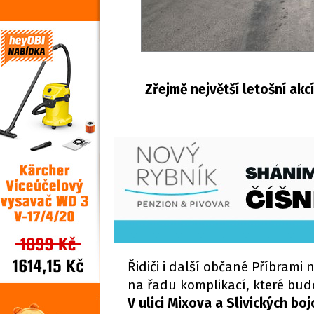
Zřejmě největší letošní akc
Řidiči i další občané Příbrami
na řadu komplikací, které bud
V ulici Mixova a Slivických b