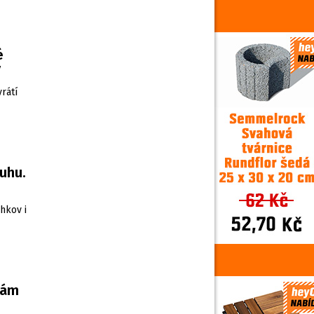
é
ý
rátí
uhu.
hkov i
nám