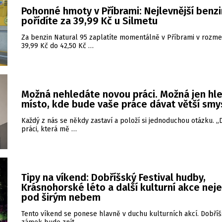
Pohonné hmoty v Příbrami: Nejlevnější benzi
pořídíte za 39,99 Kč u Silmetu
Za benzin Natural 95 zaplatíte momentálně v Příbrami v rozme
39,99 Kč do 42,50 Kč …
Možná nehledáte novou práci. Možná jen hl
místo, kde bude vaše práce dávat větší smy
Každý z nás se někdy zastaví a položí si jednoduchou otázku. 
práci, která mě …
Tipy na víkend: Dobříšský Festival hudby,
Krásnohorské léto a další kulturní akce nej
pod širým nebem
Tento víkend se ponese hlavně v duchu kulturních akcí. Dobří