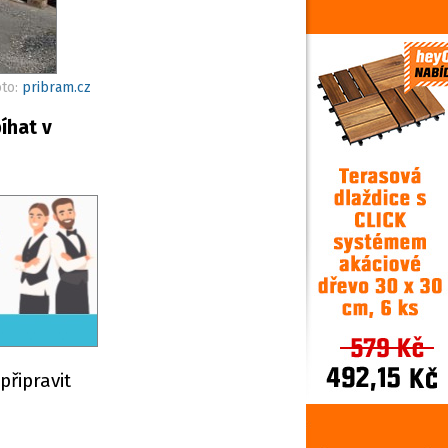
oto:
pribram.cz
íhat v
připravit