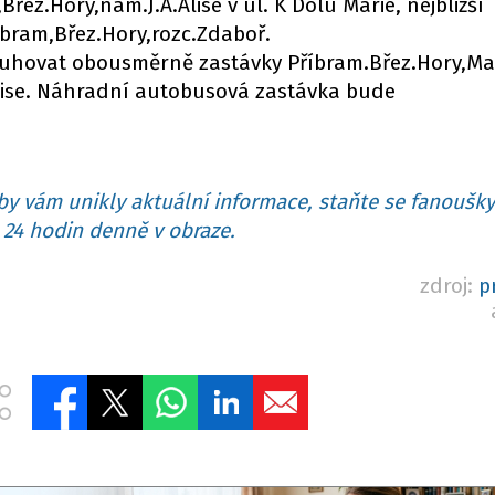
řez.Hory,nám.J.A.Alise v ul. K Dolu Marie, nejbližší
bram,Břez.Hory,rozc.Zdaboř.
luhovat obousměrně zastávky Příbram.Břez.Hory,Ma
Alise. Náhradní autobusová zastávka bude
y vám unikly aktuální informace, staňte se fanoušky
24 hodin denně v obraze.
zdroj:
p