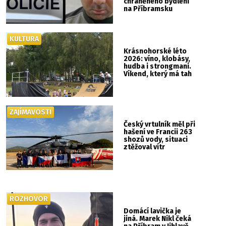
chráněného bydlení
na Příbramsku
KULTURA
Krásnohorské léto
2026: víno, klobásy,
hudba i strongmani.
Víkend, který má tah
ZAJÍMAVOSTI
Český vrtulník měl při
hašení ve Francii 263
shozů vody, situaci
ztěžoval vítr
ROZHOVOR
Domácí lavička je
jiná. Marek Nikl čeká