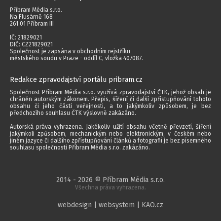
Příbram Média s.r.o.
Na Flusárně 168
261 01 Příbram III
IČ: 21829021
DIČ: CZ21829021
Společnost je zapsána v obchodním rejstříku
městského soudu v Praze - oddíl C, vložka 407087.
Redakce zpravodajství portálu pribram.cz
Společnost Příbram Média s.r.o. využívá zpravodajství ČTK, jehož obsah je
chráněn autorským zákonem. Přepis, šíření či další zpřístupňování tohoto
obsahu či jeho části veřejnosti, a to jakýmkoliv způsobem, je bez
předchozího souhlasu ČTK výslovně zakázáno.
Autorská práva vyhrazena. Jakékoliv užití obsahu včetně převzetí, šíření
jakýmkoli způsobem, mechanickým nebo elektronickým, v českém nebo
jiném jazyce či dalšího zpřístupňování článků a fotografií je bez písemného
souhlasu společnosti Příbram Média s.r.o. zakázáno.
2014 - 2026 © Příbram Média s.r.o.
Všechna práva vyhrazena.
webdesign | websystem | KAO.cz