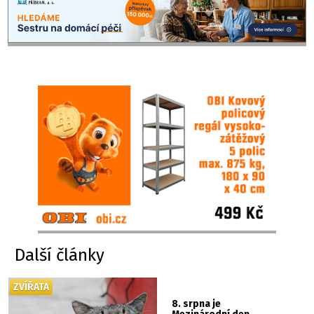
Další články
ZVÍŘATA
8. srpna je