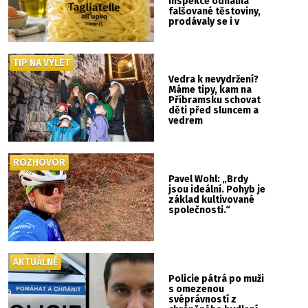
inspekce odhalila
falšované těstoviny,
prodávaly se i v
Albertu
TIP NA VÝLET
Vedra k nevydržení?
Máme tipy, kam na
Příbramsku schovat
děti před sluncem a
vedrem
ROZHOVOR
Pavel Wohl: „Brdy
jsou ideální. Pohyb je
základ kultivované
společnosti.“
AKTUÁLNĚ
Policie pátrá po muži
s omezenou
svéprávností z