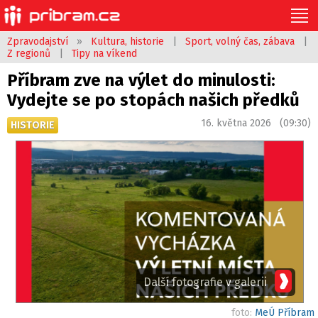
Zpravodajství
»
Kultura, historie
|
Sport, volný čas, zábava
|
Z regionů
|
Tipy na víkend
Příbram zve na výlet do minulosti:
Vydejte se po stopách našich předků
16. května 2026 (09:30)
HISTORIE
Další fotografie v galerii
foto:
MeÚ Příbram