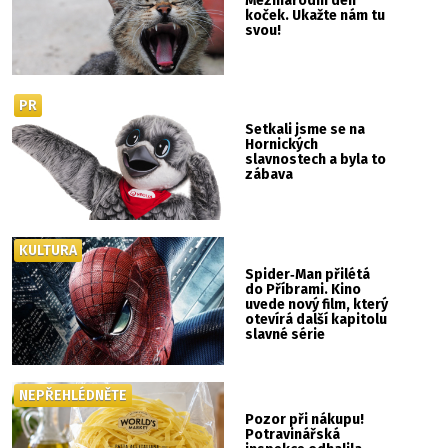
Mezinárodní den
koček. Ukažte nám tu
svou!
PR
Setkali jsme se na
Hornických
slavnostech a byla to
zábava
KULTURA
Spider‑Man přilétá
do Příbrami. Kino
uvede nový film, který
otevírá další kapitolu
slavné série
NEPŘEHLÉDNĚTE
Pozor při nákupu!
Potravinářská