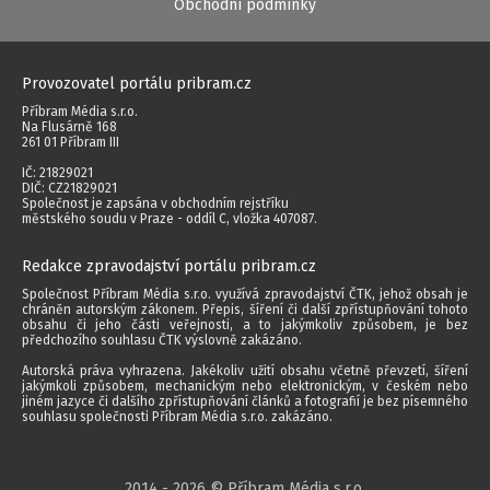
Obchodní podmínky
Provozovatel portálu pribram.cz
Příbram Média s.r.o.
Na Flusárně 168
261 01 Příbram III
IČ: 21829021
DIČ: CZ21829021
Společnost je zapsána v obchodním rejstříku
městského soudu v Praze - oddíl C, vložka 407087.
Redakce zpravodajství portálu pribram.cz
Společnost Příbram Média s.r.o. využívá zpravodajství ČTK, jehož obsah je
chráněn autorským zákonem. Přepis, šíření či další zpřístupňování tohoto
obsahu či jeho části veřejnosti, a to jakýmkoliv způsobem, je bez
předchozího souhlasu ČTK výslovně zakázáno.
Autorská práva vyhrazena. Jakékoliv užití obsahu včetně převzetí, šíření
jakýmkoli způsobem, mechanickým nebo elektronickým, v českém nebo
jiném jazyce či dalšího zpřístupňování článků a fotografií je bez písemného
souhlasu společnosti Příbram Média s.r.o. zakázáno.
2014 - 2026 © Příbram Média s.r.o.