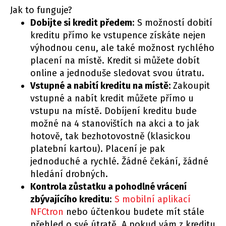
Jak to funguje?
Dobijte si kredit předem
: S možností dobití
kreditu přímo ke vstupence získáte nejen
výhodnou cenu, ale také možnost rychlého
placení na místě. Kredit si můžete dobít
online a jednoduše sledovat svou útratu.
Vstupné a nabití kreditu na místě:
Zakoupit
vstupné a nabít kredit můžete přímo u
vstupu na místě. Dobíjení kreditu bude
možné na 4 stanovištích na akci a to jak
hotově, tak bezhotovostně (klasickou
platební kartou). Placení je pak
jednoduché a rychlé. Žádné čekání, žádné
hledání drobných.
Kontrola zůstatku a pohodlné vrácení
zbývajícího kreditu
:
S mobilní aplikací
NFCtron
nebo účtenkou budete mít stále
přehled o své útratě. A pokud vám z kreditu