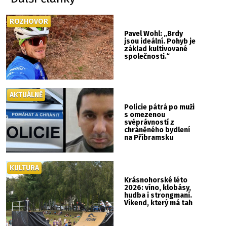
ROZHOVOR
Pavel Wohl: „Brdy
jsou ideální. Pohyb je
základ kultivované
společnosti.“
AKTUÁLNĚ
Policie pátrá po muži
s omezenou
svéprávností z
chráněného bydlení
na Příbramsku
KULTURA
Krásnohorské léto
2026: víno, klobásy,
hudba i strongmani.
Víkend, který má tah