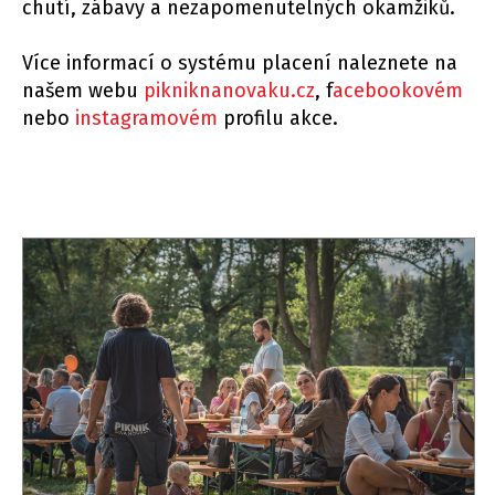
chutí, zábavy a nezapomenutelných okamžiků.
Více informací o systému placení naleznete na
našem webu
pikniknanovaku.cz
, f
acebookovém
nebo
instagramovém
profilu akce.