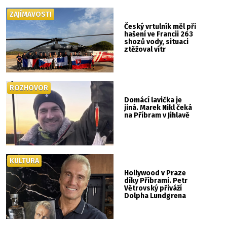
ZAJÍMAVOSTI
Český vrtulník měl při
hašení ve Francii 263
shozů vody, situaci
ztěžoval vítr
ROZHOVOR
Domácí lavička je
jiná. Marek Nikl čeká
na Příbram v Jihlavě
KULTURA
Hollywood v Praze
díky Příbrami. Petr
Větrovský přiváží
Dolpha Lundgrena