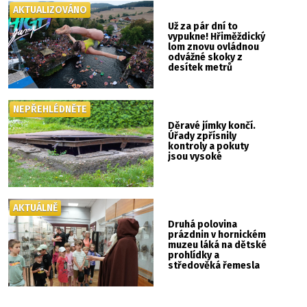
AKTUALIZOVÁNO
Už za pár dní to
vypukne! Hřiměždický
lom znovu ovládnou
odvážné skoky z
desítek metrů
NEPŘEHLÉDNĚTE
Děravé jímky končí.
Úřady zpřísnily
kontroly a pokuty
jsou vysoké
AKTUÁLNĚ
Druhá polovina
prázdnin v hornickém
muzeu láká na dětské
prohlídky a
středověká řemesla