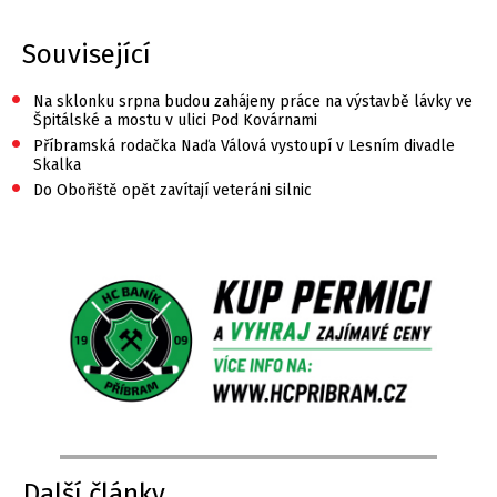
Související
•
Na sklonku srpna budou zahájeny práce na výstavbě lávky ve
Špitálské a mostu v ulici Pod Kovárnami
•
Příbramská rodačka Naďa Válová vystoupí v Lesním divadle
Skalka
•
Do Obořiště opět zavítají veteráni silnic
Další články