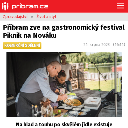
Zpravodajství
»
Život a styl
Příbram zve na gastronomický festival
Piknik na Nováku
24. srpna 2023 (16:14)
KOMERČNÍ SDĚLENÍ
Na hlad a touhu po skvělém jídle existuje