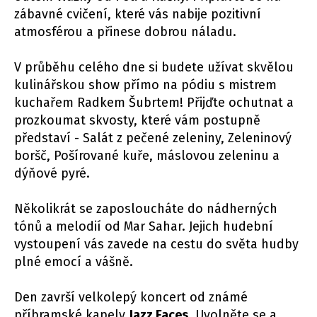
zábavné cvičení, které vás nabije pozitivní
atmosférou a přinese dobrou náladu.
V průběhu celého dne si budete užívat skvělou
kulinářskou show přímo na pódiu s mistrem
kuchařem Radkem Šubrtem! Přijďte ochutnat a
prozkoumat skvosty, které vám postupně
představí - Salát z pečené zeleniny, Zeleninový
boršč, Pošírované kuře, máslovou zeleninu a
dýňové pyré.
Několikrát se zaposloucháte do nádherných
tónů a melodií od Mar Sahar. Jejich hudební
vystoupení vás zavede na cestu do světa hudby
plné emocí a vášně.
Den završí velkolepý koncert od známé
příbramské kapely
Jazz Faces
. Uvolněte se a