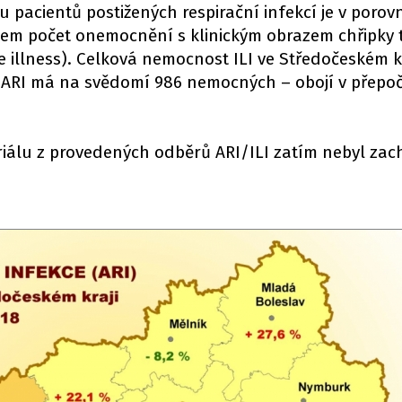
u pacientů postižených respirační infekcí je v porov
m počet onemocnění s klinickým obrazem chřipky tz
e illness). Celková nemocnost ILI ve Středočeském kr
ARI má na svědomí 986 nemocných – obojí v přepo
riálu z provedených odběrů ARI/ILI zatím nebyl zac