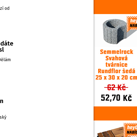
zí od
edáte
sl
„Dělám
en
šský