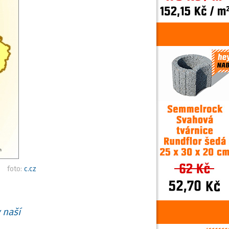
foto:
c.cz
 naší