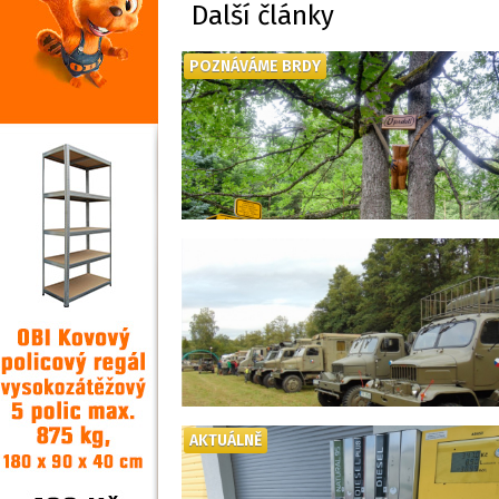
Další články
POZNÁVÁME BRDY
AKTUÁLNĚ