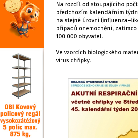
Na rozdíl od stoupajícího počt
předchozím kalendářním týdne
na stejné úrovni (influenza–lik
případů onemocnění, zatímco 
100 000 obyvatel.
Ve vzorcích biologického mate
virus chřipky.