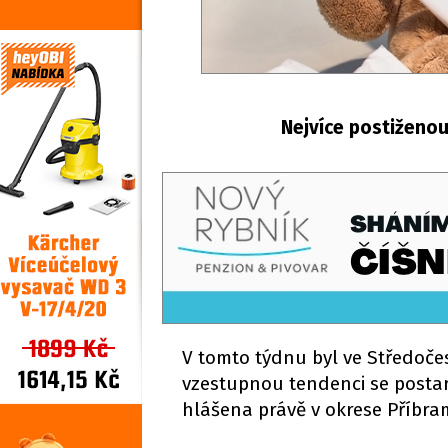
Nejvíce postiženou
V tomto týdnu byl ve Středoč
vzestupnou tendenci se postara
hlášena právě v okrese Příbram