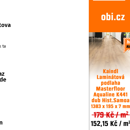
rtova
k ta
az
ude
n