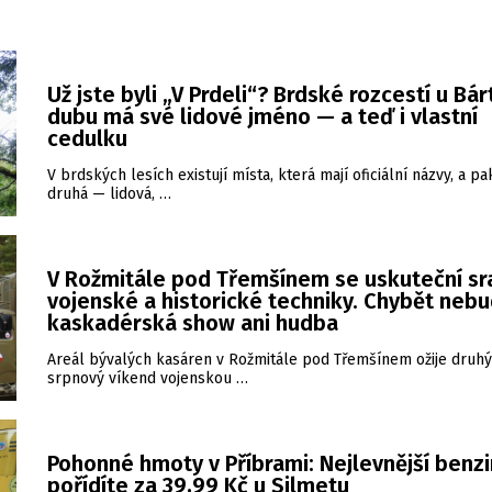
Už jste byli „V Prdeli“? Brdské rozcestí u Bá
dubu má své lidové jméno — a teď i vlastní
cedulku
V brdských lesích existují místa, která mají oficiální názvy, a pa
druhá — lidová, …
V Rožmitále pod Třemšínem se uskuteční sr
vojenské a historické techniky. Chybět neb
kaskadérská show ani hudba
Areál bývalých kasáren v Rožmitále pod Třemšínem ožije druhý
srpnový víkend vojenskou …
Pohonné hmoty v Příbrami: Nejlevnější benzi
pořídíte za 39,99 Kč u Silmetu