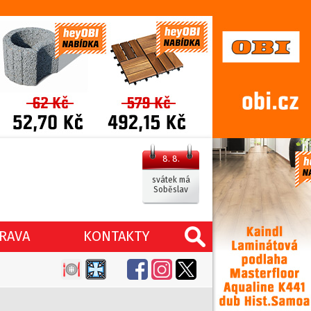
8. 8.
svátek má
Soběslav
RAVA
KONTAKTY