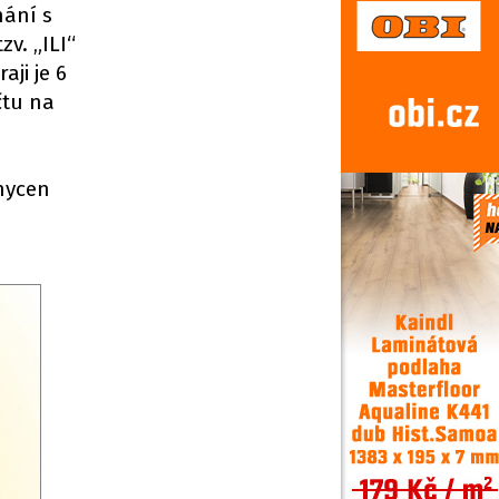
nání s
v. „ILI“
aji je 6
čtu na
hycen