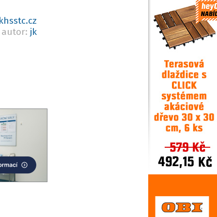
khsstc.cz
autor:
jk