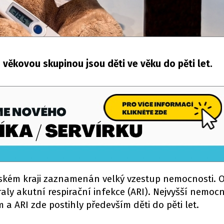
 věkovou skupinou jsou děti ve věku do pěti let.
eském kraji zaznamenán velký vzestup nemocnosti. 
ly akutní respirační infekce (ARI). Nejvyšší nemocn
 a ARI zde postihly především děti do pěti let.