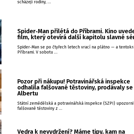
scházejí rodiny, …
Spider‑Man přilétá do Příbrami. Kino uved
film, který otevírá další kapitolu slavné sé
Spider‑Man se po čtyřech letech vrací na plátno — a tentokrá
Příbrami. V sobotu …
Pozor při nákupu! Potravinářská inspekce
odhalila falšované těstoviny, prodávaly se 
Albertu
Státní zemědělská a potravinářská inspekce (SZPI) upozorni
falšované těstoviny z …
Vedra k nevydržení? Máme tipy, kam na