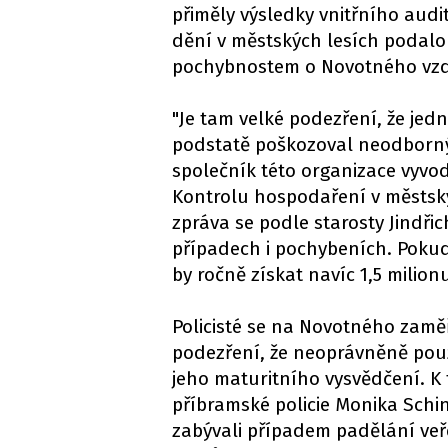
přiměly výsledky vnitřního audi
dění v městských lesích podalo 
pochybnostem o Novotného vzd
"Je tam velké podezření, že jed
podstatě poškozoval neodborný
společník této organizace vyvod
Kontrolu hospodaření v městskýc
zpráva se podle starosty Jindři
případech i pochybeních. Pokud
by ročně získat navíc 1,5 milion
Policisté se na Novotného zaměři
podezření, že neoprávněně použí
jeho maturitního vysvědčení. K 
příbramské policie Monika Schin
zabývali případem padělání veřej