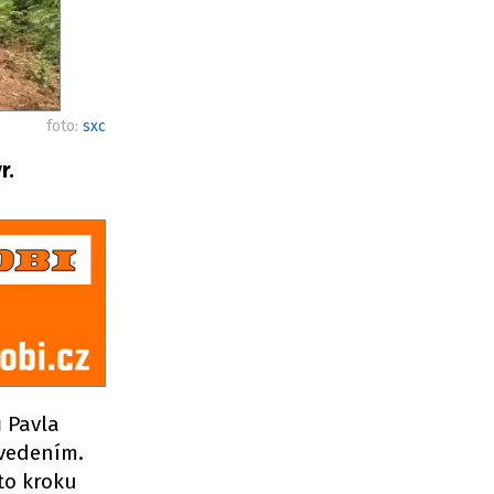
foto:
sxc
r.
 Pavla
vedením.
to kroku