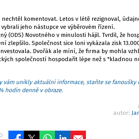
nechtěl komentovat. Letos v létě rezignoval, údajn
vybrali jeho nástupce ve výběrovém řízení.
ný (ODS) Novotného v minulosti hájil. Tvrdil, že ho
í zlepšilo. Společnost sice loni vykázala zisk 13.00
investovala. Dvořák ale míní, že firma by mohla vz
kých společností hospodařit lépe než s "kladnou n
 vám unikly aktuální informace, staňte se fanoušky 
4 hodin denně v obraze.
autor:
Ja