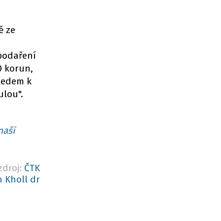
ě ze
spodaření
0 korun,
hledem k
ulou".
naší
zdroj:
ČTK
n Kholl dr