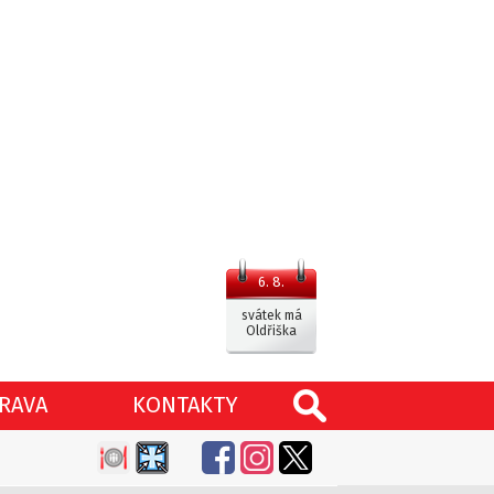
6. 8.
svátek má
Oldřiška
RAVA
KONTAKTY