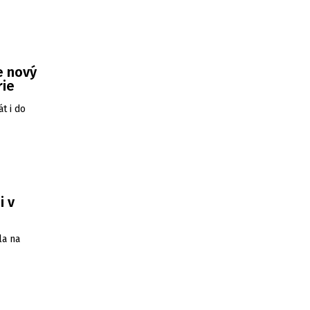
e nový
rie
t i do
i v
la na