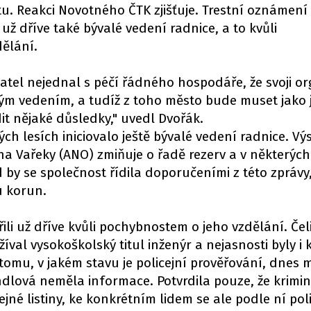
tu. Reakci Novotného ČTK zjišťuje. Trestní oznámení 
už dříve také bývalé vedení radnice, a to kvůli
ělání.
natel nejednal s péčí řádného hospodáře, že svoji or
m vedením, a tudíž z toho město bude muset jako 
it nějaké důsledky," uvedl Dvořák.
h lesích iniciovalo ještě bývalé vedení radnice. V
cha Vařeky (ANO) zmiňuje o řadě rezerv a v některých
 by se společnost řídila doporučeními z této zpráv
u korun.
li už dříve kvůli pochybnostem o jeho vzdělání. Čeli
val vysokoškolský titul inženýr a nejasnosti byly i
tomu, v jakém stavu je policejní prověřování, dnes 
dlová neměla informace. Potvrdila pouze, že krimin
né listiny, ke konkrétním lidem se ale podle ní poli