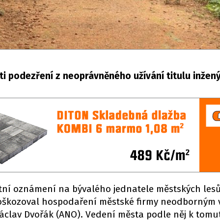
ti podezření z neoprávněného užívání titulu inžený
tní oznámení na bývalého jednatele městských lesů
poškozoval hospodaření městské firmy neodborným 
Václav Dvořák (ANO). Vedení města podle něj k tomu