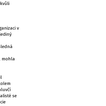
kvůli
ganizaci v
jediný
ýsledná
y, mohla
l
 kolem
mluvčí
alisté se
cie