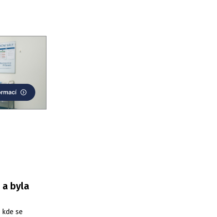
 a byla
, kde se