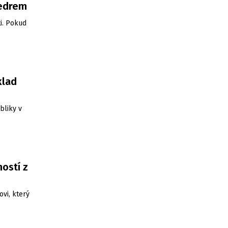
vedrem
i. Pokud
klad
bliky v
ostí z
ovi, který