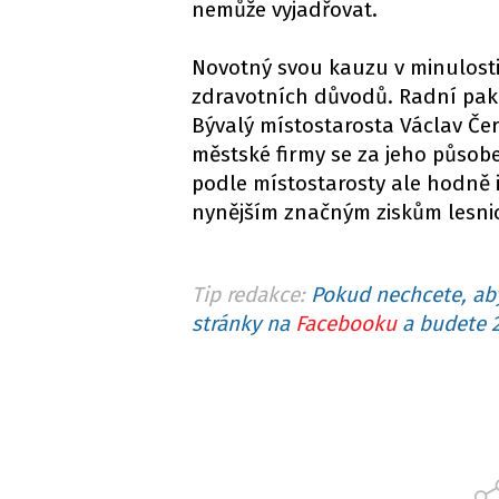
nemůže vyjadřovat.
Novotný svou kauzu v minulosti 
zdravotních důvodů. Radní pak 
Bývalý místostarosta Václav Čer
městské firmy se za jeho působen
podle místostarosty ale hodně 
nynějším značným ziskům lesnic
Tip redakce:
Pokud nechcete, aby
stránky na
Facebooku
a budete 2