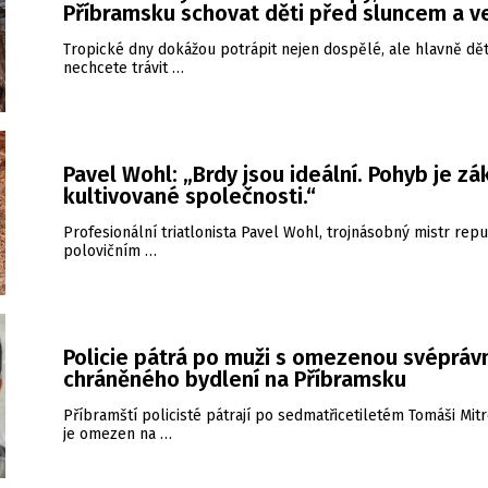
Příbramsku schovat děti před sluncem a 
Tropické dny dokážou potrápit nejen dospělé, ale hlavně dět
nechcete trávit …
Pavel Wohl: „Brdy jsou ideální. Pohyb je zá
kultivované společnosti.“
Profesionální triatlonista Pavel Wohl, trojnásobný mistr repu
polovičním …
Policie pátrá po muži s omezenou svéprávn
chráněného bydlení na Příbramsku
Příbramští policisté pátrají po sedmatřicetiletém Tomáši Mitr
je omezen na …