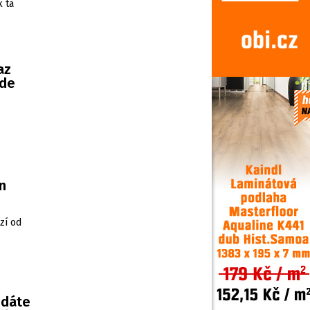
k ta
az
ude
n
zí od
edáte