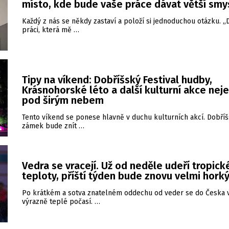
místo, kde bude vaše práce dávat větší smy
Každý z nás se někdy zastaví a položí si jednoduchou otázku. 
práci, která mě …
Tipy na víkend: Dobříšský Festival hudby,
Krásnohorské léto a další kulturní akce nej
pod širým nebem
Tento víkend se ponese hlavně v duchu kulturních akcí. Dobří
zámek bude znít …
Vedra se vracejí. Už od neděle udeří tropick
teploty, příští týden bude znovu velmi hork
Po krátkém a sotva znatelném oddechu od veder se do Česka v
výrazně teplé počasí. …