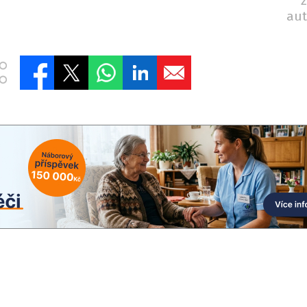
z
aut