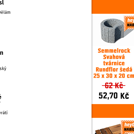
sl
„Dělám
en
šský
é
ý
rátí