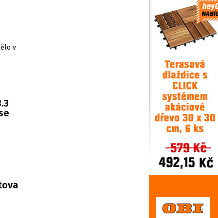
ělo v
.3
 se
rtova