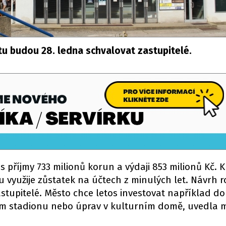
u budou 28. ledna schvalovat zastupitelé.
 příjmy 733 milionů korun a výdaji 853 milionů Kč. K
 využije zůstatek na účtech z minulých let. Návrh 
stupitelé. Město chce letos investovat například do
ím stadionu nebo úprav v kulturním domě, uvedla 