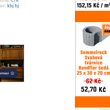
droj:
ČTK
or:
khj hj