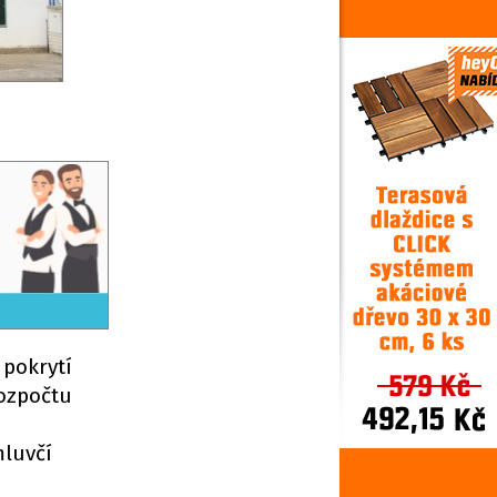
 pokrytí
rozpočtu
mluvčí