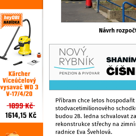
Návrh rozpočt
Příbram chce letos hospodařit s
stodvacetimilionového schodku
budou 28. ledna schvalovat za
rekonstrukce střechy na zimn
radnice Eva Švehlová.