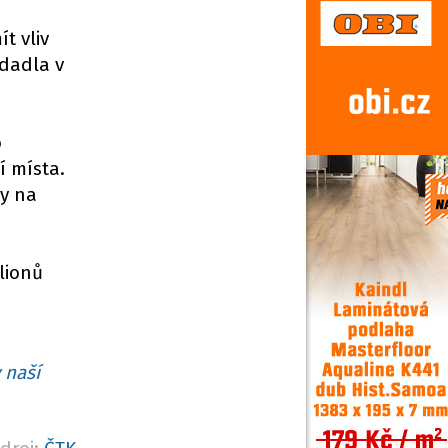
t vliv
dadla v
o
í místa.
vy na
lionů
 naší