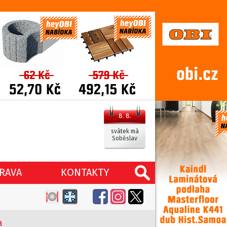
8. 8.
svátek má
Soběslav
RAVA
KONTAKTY
a