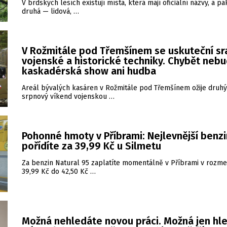
V brdských lesích existují místa, která mají oficiální názvy, a pa
druhá — lidová, …
V Rožmitále pod Třemšínem se uskuteční sr
vojenské a historické techniky. Chybět neb
kaskadérská show ani hudba
Areál bývalých kasáren v Rožmitále pod Třemšínem ožije druhý
srpnový víkend vojenskou …
Pohonné hmoty v Příbrami: Nejlevnější benzi
pořídíte za 39,99 Kč u Silmetu
Za benzin Natural 95 zaplatíte momentálně v Příbrami v rozme
39,99 Kč do 42,50 Kč …
Možná nehledáte novou práci. Možná jen hl