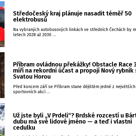
Středočeský kraj plánuje nasadit téměř 50
elektrobusů
Na vybraných autobusových linkách ve středních Čechách by m
letech 2028 až 2030 …
Příbram ovládnou překážky! Obstacle Race 3
míří na rekordní účast a propojí Nový rybník
Svatou Horou
Před koncem září se Příbram stane dějištěm jedné z největších
sportovních akcí …
Už jste byli „V Prdeli“? Brdské rozcestí u Bá
dubu má své lidové jméno — a teď i vlastní
cedulku