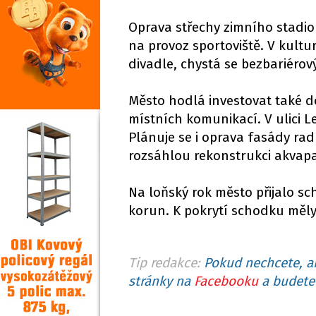
Oprava střechy zimního stadio
na provoz sportoviště. V kult
divadle, chystá se bezbariérov
Město hodlá investovat také do
místních komunikací. V ulici 
Plánuje se i oprava fasády ra
rozsáhlou rekonstrukci akvap
Na loňský rok město přijalo sc
korun. K pokrytí schodku měly 
Tip redakce:
Pokud nechcete, ab
stránky na
Facebooku
a budete 