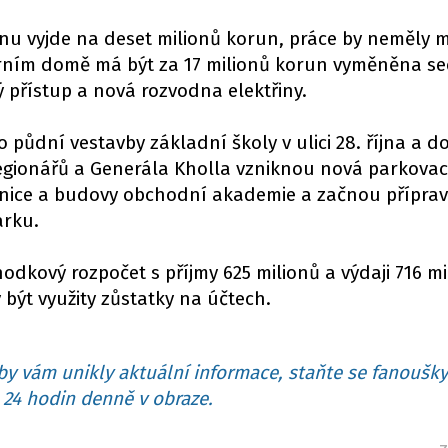
nu vyjde na deset milionů korun, práce by neměly mí
urním domě má být za 17 milionů korun vyměněna se
ý přístup a nová rozvodna elektřiny.
 půdní vestavby základní školy v ulici 28. října a d
Legionářů a Generála Kholla vzniknou nová parkovac
dnice a budovy obchodní akademie a začnou přípra
arku.
hodkový rozpočet s příjmy 625 milionů a výdaji 716 mi
být využity zůstatky na účtech.
y vám unikly aktuální informace, staňte se fanoušky
24 hodin denně v obraze.