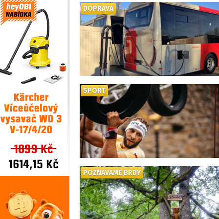
DOPRAVA
SPORT
POZNÁVÁME BRDY