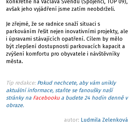
konkrétně na Václava Švendu (Spojenci, TOP 09),
avšak jeho vyjádření jsme zatím neobdrželi.
Je zřejmé, že se radnice snaží situaci s
parkováním řešit nejen inovativními projekty, ale
i úpravami stávajících opatření. Cílem by mělo
být zlepšení dostupnosti parkovacích kapacit a
zvýšení komfortu pro obyvatele i návštěvníky
města.
Tip redakce:
Pokud nechcete, aby vám unikly
aktuální informace, staňte se fanoušky naší
stránky na
Facebooku
a budete 24 hodin denně v
obraze.
autor:
Ludmila Zelenková