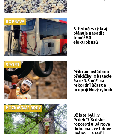
DOPRAVA
Středočeský kraj
plánuje nasadit
téměř 50
elektrobusů
SPORT
Příbram ovládnou
překážky! Obstacle
Race 3.3 míří na
rekordní účast a
propojí Nový rybník
se Svatou Horou
POZNÁVÁME BRDY
Už jste byli „V
Prdeli“? Brdské
rozcestí u Bártova
dubu má své lidové
jméno — a teď i