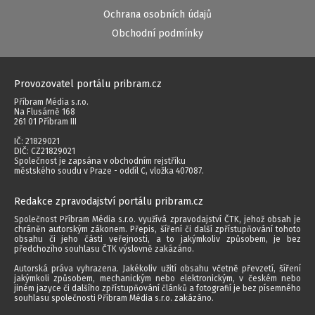
Ochrana osobních údajů
Obchodní podmínky
Provozovatel portálu pribram.cz
Příbram Média s.r.o.
Na Flusárně 168
261 01 Příbram III
IČ: 21829021
DIČ: CZ21829021
Společnost je zapsána v obchodním rejstříku
městského soudu v Praze - oddíl C, vložka 407087.
Redakce zpravodajství portálu pribram.cz
Společnost Příbram Média s.r.o. využívá zpravodajství ČTK, jehož obsah je
chráněn autorským zákonem. Přepis, šíření či další zpřístupňování tohoto
obsahu či jeho části veřejnosti, a to jakýmkoliv způsobem, je bez
předchozího souhlasu ČTK výslovně zakázáno.
Autorská práva vyhrazena. Jakékoliv užití obsahu včetně převzetí, šíření
jakýmkoli způsobem, mechanickým nebo elektronickým, v českém nebo
jiném jazyce či dalšího zpřístupňování článků a fotografií je bez písemného
souhlasu společnosti Příbram Média s.r.o. zakázáno.