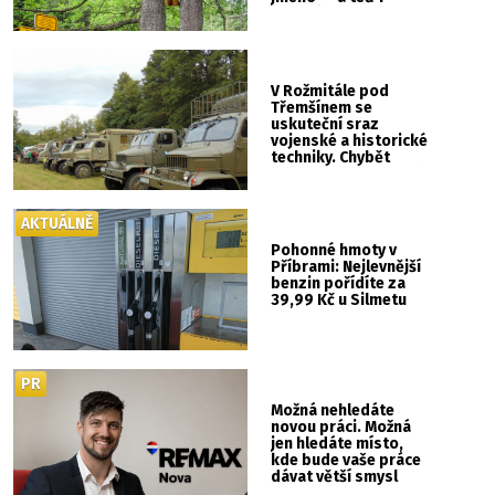
vlastní cedulku
V Rožmitále pod
Třemšínem se
uskuteční sraz
vojenské a historické
techniky. Chybět
nebude kaskadérská
show ani hudba
AKTUÁLNĚ
Pohonné hmoty v
Příbrami: Nejlevnější
benzin pořídíte za
39,99 Kč u Silmetu
PR
Možná nehledáte
novou práci. Možná
jen hledáte místo,
kde bude vaše práce
dávat větší smysl