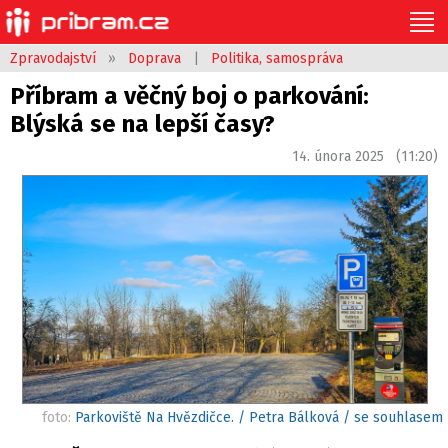
Zpravodajství
»
Doprava
|
Politika, samospráva
Příbram a věčný boj o parkování:
Blýská se na lepší časy?
14. února 2025 (11:20)
foto:
Parkoviště Na Hvězdičce. / Petra Bálková / se souhlasem