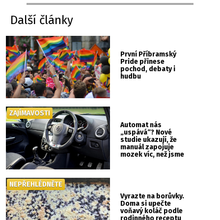
Další články
První Příbramský
Pride přinese
pochod, debaty i
hudbu
ZAJÍMAVOSTI
Automat nás
„uspává“? Nové
studie ukazují, že
manuál zapojuje
mozek víc, než jsme
si mysleli
NEPŘEHLÉDNĚTE
Vyrazte na borůvky.
Doma si upečte
voňavý koláč podle
rodinného receptu