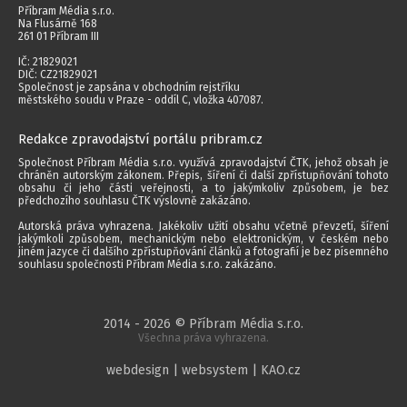
Příbram Média s.r.o.
Na Flusárně 168
261 01 Příbram III
IČ: 21829021
DIČ: CZ21829021
Společnost je zapsána v obchodním rejstříku
městského soudu v Praze - oddíl C, vložka 407087.
Redakce zpravodajství portálu pribram.cz
Společnost Příbram Média s.r.o. využívá zpravodajství ČTK, jehož obsah je
chráněn autorským zákonem. Přepis, šíření či další zpřístupňování tohoto
obsahu či jeho části veřejnosti, a to jakýmkoliv způsobem, je bez
předchozího souhlasu ČTK výslovně zakázáno.
Autorská práva vyhrazena. Jakékoliv užití obsahu včetně převzetí, šíření
jakýmkoli způsobem, mechanickým nebo elektronickým, v českém nebo
jiném jazyce či dalšího zpřístupňování článků a fotografií je bez písemného
souhlasu společnosti Příbram Média s.r.o. zakázáno.
2014 - 2026 © Příbram Média s.r.o.
Všechna práva vyhrazena.
webdesign | websystem | KAO.cz