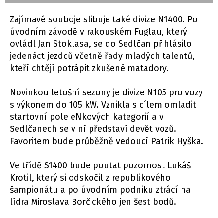
Zajímavé souboje slibuje také divize N1400. Po
úvodním závodě v rakouském Fuglau, který
ovládl Jan Stoklasa, se do Sedlčan přihlásilo
jedenáct jezdců včetně řady mladých talentů,
kteří chtějí potrápit zkušené matadory.
Novinkou letošní sezony je divize N105 pro vozy
s výkonem do 105 kW. Vznikla s cílem omladit
startovní pole eNkových kategorií a v
Sedlčanech se v ní představí devět vozů.
Favoritem bude průběžně vedoucí Patrik Hyška.
Ve třídě S1400 bude poutat pozornost Lukáš
Krotil, který si odskočil z republikového
šampionátu a po úvodním podniku ztrácí na
lídra Miroslava Borčického jen šest bodů.