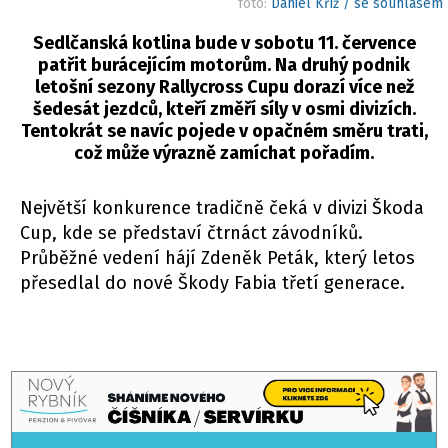
foto:
Daniel Kříž / se souhlasem
Sedlčanská kotlina bude v sobotu 11. července
patřit burácejícím motorům. Na druhý podnik
letošní sezony Rallycross Cupu dorazí více než
šedesát jezdců, kteří změří síly v osmi divizích.
Tentokrát se navíc pojede v opačném směru trati,
což může výrazně zamíchat pořadím.
Největší konkurence tradičně čeká v divizi Škoda
Cup, kde se představí čtrnáct závodníků.
Průběžné vedení hájí Zdeněk Peták, který letos
přesedlal do nové Škody Fabia třetí generace.