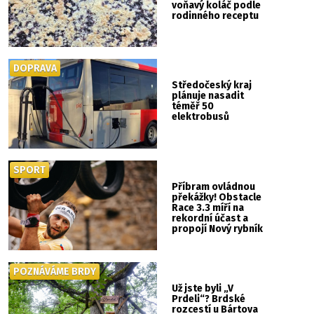
voňavý koláč podle
rodinného receptu
DOPRAVA
Středočeský kraj
plánuje nasadit
téměř 50
elektrobusů
SPORT
Příbram ovládnou
překážky! Obstacle
Race 3.3 míří na
rekordní účast a
propojí Nový rybník
se Svatou Horou
POZNÁVÁME BRDY
Už jste byli „V
Prdeli“? Brdské
rozcestí u Bártova