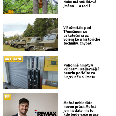
dubu má své lidové
jméno — a teď i
vlastní cedulku
V Rožmitále pod
Třemšínem se
uskuteční sraz
vojenské a historické
techniky. Chybět
nebude kaskadérská
show ani hudba
AKTUÁLNĚ
Pohonné hmoty v
Příbrami: Nejlevnější
benzin pořídíte za
39,99 Kč u Silmetu
PR
Možná nehledáte
novou práci. Možná
jen hledáte místo,
kde bude vaše práce