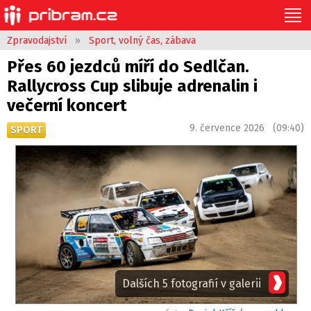
Zpravodajství
»
Sport, volný čas, zábava
Přes 60 jezdců míří do Sedlčan.
Rallycross Cup slibuje adrenalin i
večerní koncert
9. července 2026 (09:40)
SPORT
Dalších 5 fotografií v galerii