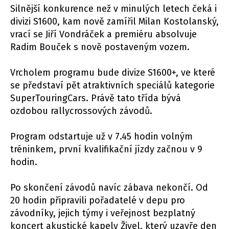
Silnější konkurence než v minulých letech čeká i
divizi S1600, kam nově zamířil Milan Kostolanský,
vrací se Jiří Vondráček a premiéru absolvuje
Radim Bouček s nově postaveným vozem.
Vrcholem programu bude divize S1600+, ve které
se představí pět atraktivních speciálů kategorie
SuperTouringCars. Právě tato třída bývá
ozdobou rallycrossových závodů.
Program odstartuje už v 7.45 hodin volným
tréninkem, první kvalifikační jízdy začnou v 9
hodin.
Po skončení závodů navíc zábava nekončí. Od
20 hodin připravili pořadatelé v depu pro
závodníky, jejich týmy i veřejnost bezplatný
koncert akustické kapely Živel, který uzavře den