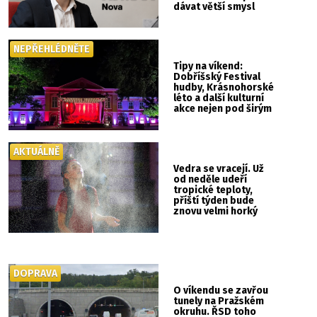
dávat větší smysl
NEPŘEHLÉDNĚTE
Tipy na víkend:
Dobříšský Festival
hudby, Krásnohorské
léto a další kulturní
akce nejen pod širým
nebem
AKTUÁLNĚ
Vedra se vracejí. Už
od neděle udeří
tropické teploty,
příští týden bude
znovu velmi horký
DOPRAVA
O víkendu se zavřou
tunely na Pražském
okruhu. ŘSD toho