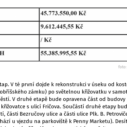
foto
ap. V té první dojde k rekonstrukci v úseku od kost
ti dobříšského zámku) po světelnou křižovatku v sam
stí. V druhé etapě bude opravena část od budovy 
 křižovatce s ulicí Fričova. Součástí druhé etapy bu
 části Bezručovy ulice a části ulice Plk. B. Petrovič
chází u vjezdu na parkoviště k Penny Marketu). Desít