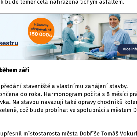
ak bude téměř celá nahrazena tichým asfaltem.
během září
 předání staveniště a vlastnímu zahájení stavby.
ončena do roka. Harmonogram počítá s 8 měsíci prá
ávka. Na stavbu navazují také opravy chodníků kol
eleně, což bude probíhat ve spolupráci s městem D
přesnil místostarosta města Dobříše Tomáš Vokurk