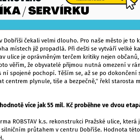
v Dobříši čekali velmi dlouho. Pro naše město je to k
a místech již propadlá. Při dešti se vytváří velké ka
v ulice je oprávněným terčem kritiky nejen občanů, 
to věřím, že obyvatelé přijmou nutná omezení v rám
s ní spojené pochopí. Těším se, až se po dokončení 
t centrem plynule, tiše a bezpečně,“ řekl starosta 
hodnotě více jak 55 mil. Kč proběhne ve dvou etap
ma ROBSTAV k.s. rekonstrukci Pražské ulice, která 
 silničním průtahem v centru Dobříše. Hodnota této
H.