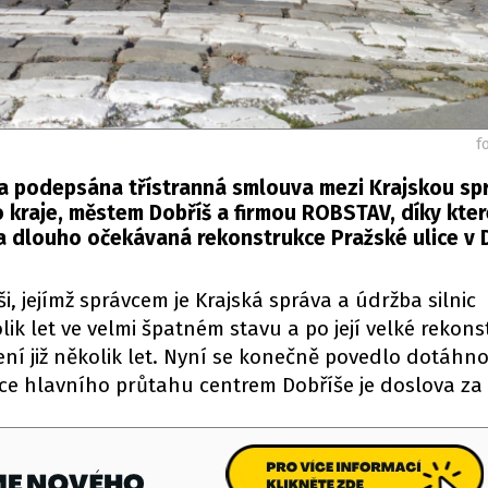
f
la podepsána třístranná smlouva mezi Krajskou sp
 kraje, městem Dobříš a firmou ROBSTAV, díky kter
 dlouho očekávaná rekonstrukce Pražské ulice v D
ši, jejímž správcem je Krajská správa a údržba silnic
olik let ve velmi špatném stavu a po její velké rekons
ení již několik let. Nyní se konečně povedlo dotáhno
e hlavního průtahu centrem Dobříše je doslova za 