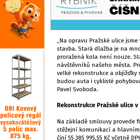
„Na opravu Pražské ulice jsme 
stavba. Stará dlažba je na mnoh
proražená kola není nouze. Sta
návštěvníků našeho města. Pro
velké rekonstrukce a objížďky 
budou auta i cyklisté pohybova
Pavel Svoboda.
Rekonstrukce Pražské ulice v 
Na základě smlouvy provede fir
stěžejní komunikací a hlavním
činí 55 385 995,55 Kč včetně DP