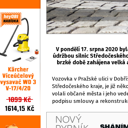
V pondělí 17. srpna 2020 by
údržbou silnic Středočeského
brzké době zahájena velká a
Vozovka v Pražské ulici v Dobří
Středočeského kraje, je již něk
volali občané města i jeho ved
podpisu smlouvy a rekonstrukc