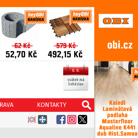
8. 8.
svátek má
Soběslav
RAVA
KONTAKTY