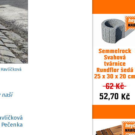
:
Havlíčková
 naší
avlíčková
 Pečenka