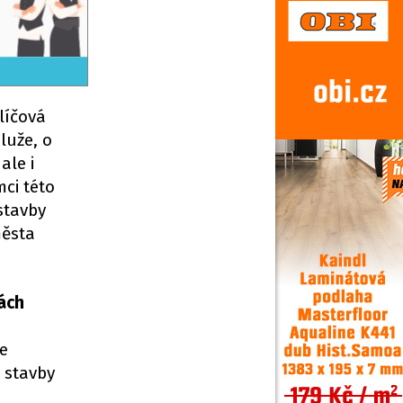
líčová
luže, o
ale i
ci této
stavby
města
ách
je
 stavby