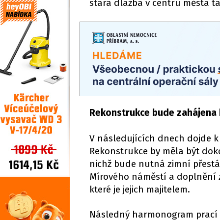
stará dlažba v centru města t
Rekonstrukce bude zahájena 
V následujících dnech dojde k
Rekonstrukce by měla být dok
nichž bude nutná zimní přest
Mírového náměstí a doplnění z
které je jejich majitelem.
Následný harmonogram prací u