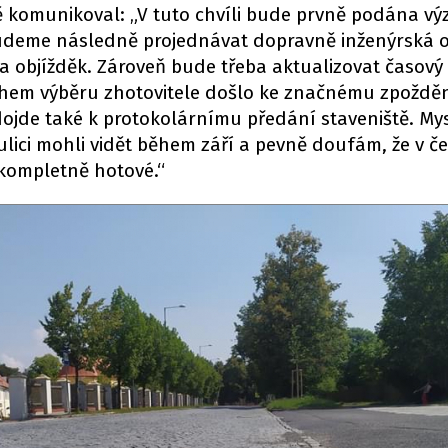
ně komunikoval: „V tuto chvíli bude prvně podána vý
deme následně projednávat dopravně inženýrská o
a objížděk. Zároveň bude třeba aktualizovat časový
ěhem výběru zhotovitele došlo ke značnému zpožděn
jde také k protokolárnímu předání staveniště. Mys
ulici mohli vidět během září a pevně doufám, že v če
kompletně hotové.“