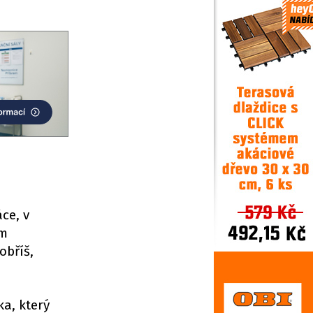
ce, v
em
obříš,
a, který