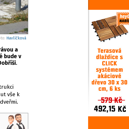
oto:
Havlíčková
rávou a
é bude v
obříši.
trukci
ut vše k
dveřmi.