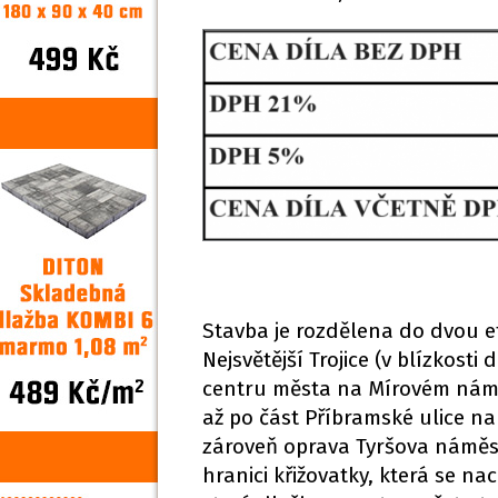
Stavba je rozdělena do dvou et
Nejsvětější Trojice (v blízkos
centru města na Mírovém námě
až po část Příbramské ulice na
zároveň oprava Tyršova náměstí,
hranici křižovatky, která se na