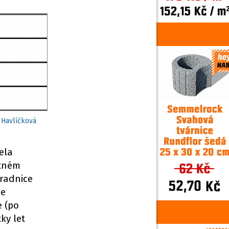
:
Havlíčková
ela
otném
radnice
de
e (po
ky let