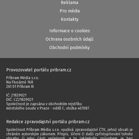
Reklama
Pro média
Kontakty
Informace o cookies
Ochrana osobních údajů
Obchodní podmínky
Provozovatel portálu pribram.cz
Příbram Média s.r.o.
Na Flusárně 168
261 01 Příbram III
IČ: 21829021
DIČ: CZ21829021
Společnost je zapsána v obchodním rejstříku
městského soudu v Praze - oddíl C, vložka 407087.
Redakce zpravodajství portálu pribram.cz
Společnost Příbram Média s.r.o. využívá zpravodajství ČTK, jehož obsah je
chráněn autorským zákonem. Přepis, šíření či další zpřístupňování tohoto
obsahu či jeho části veřejnosti, a to jakýmkoliv způsobem, je bez