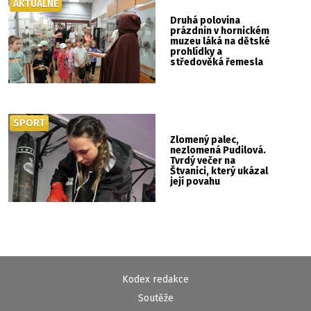
AKTUÁLNĚ
Druhá polovina
prázdnin v hornickém
muzeu láká na dětské
prohlídky a
středověká řemesla
SPORT
Zlomený palec,
nezlomená Pudilová.
Tvrdý večer na
Štvanici, který ukázal
její povahu
Kodex redakce
Soutěže