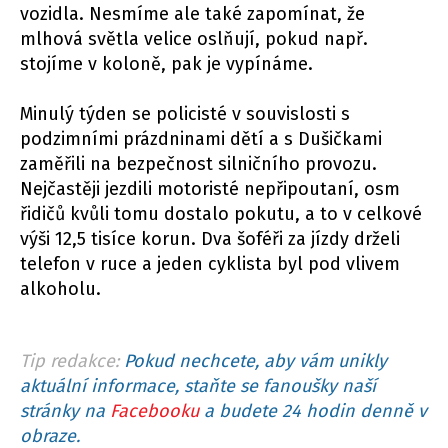
vozidla. Nesmíme ale také zapomínat, že
mlhová světla velice oslňují, pokud např.
stojíme v koloně, pak je vypínáme.
Minulý týden se policisté v souvislosti s
podzimními prázdninami dětí a s Dušičkami
zaměřili na bezpečnost silničního provozu.
Nejčastěji jezdili motoristé nepřipoutaní, osm
řidičů kvůli tomu dostalo pokutu, a to v celkové
výši 12,5 tisíce korun. Dva šoféři za jízdy drželi
telefon v ruce a jeden cyklista byl pod vlivem
alkoholu.
Tip redakce:
Pokud nechcete, aby vám unikly
aktuální informace, staňte se fanoušky naší
stránky na
Facebooku
a budete 24 hodin denně v
obraze.