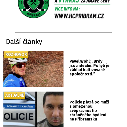
Další články
ROZHOVOR
Pavel Wohl: „Brdy
jsou ideální. Pohyb je
základ kultivované
společnosti.“
AKTUÁLNĚ
Policie pátrá po muži
s omezenou
svéprávností z
chráněného bydlení
na Příbramsku