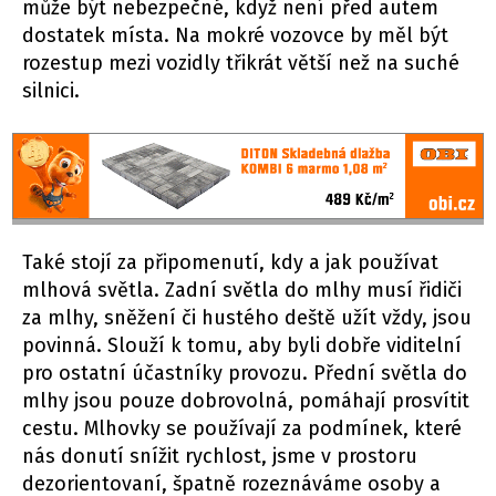
může být nebezpečné, když není před autem
dostatek místa. Na mokré vozovce by měl být
rozestup mezi vozidly třikrát větší než na suché
silnici.
Také stojí za připomenutí, kdy a jak používat
mlhová světla. Zadní světla do mlhy musí řidiči
za mlhy, sněžení či hustého deště užít vždy, jsou
povinná. Slouží k tomu, aby byli dobře viditelní
pro ostatní účastníky provozu. Přední světla do
mlhy jsou pouze dobrovolná, pomáhají prosvítit
cestu. Mlhovky se používají za podmínek, které
nás donutí snížit rychlost, jsme v prostoru
dezorientovaní, špatně rozeznáváme osoby a