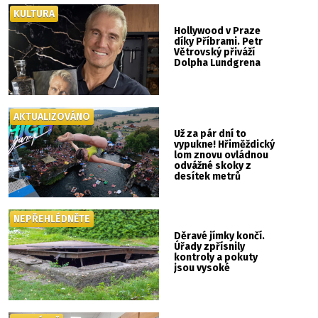
KULTURA
Hollywood v Praze
díky Příbrami. Petr
Větrovský přiváží
Dolpha Lundgrena
AKTUALIZOVÁNO
Už za pár dní to
vypukne! Hřiměždický
lom znovu ovládnou
odvážné skoky z
desítek metrů
NEPŘEHLÉDNĚTE
Děravé jímky končí.
Úřady zpřísnily
kontroly a pokuty
jsou vysoké