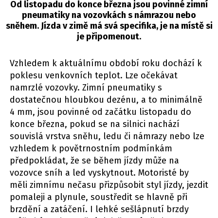
Od listopadu do konce března jsou povinné zimní
pneumatiky na vozovkách s námrazou nebo
sněhem. Jízda v zimě má svá specifika, je na místě si
je připomenout.
Vzhledem k aktuálnímu období roku dochází k
poklesu venkovních teplot. Lze očekávat
namrzlé vozovky. Zimní pneumatiky s
dostatečnou hloubkou dezénu, a to minimálně
4 mm, jsou povinné od začátku listopadu do
konce března, pokud se na silnici nachází
souvislá vrstva sněhu, ledu či námrazy nebo lze
vzhledem k povětrnostním podmínkám
předpokládat, že se během jízdy může na
vozovce sníh a led vyskytnout. Motoristé by
měli zimnímu nečasu přizpůsobit styl jízdy, jezdit
pomaleji a plynule, soustředit se hlavně při
brzdění a zatáčení. I lehké sešlápnutí brzdy