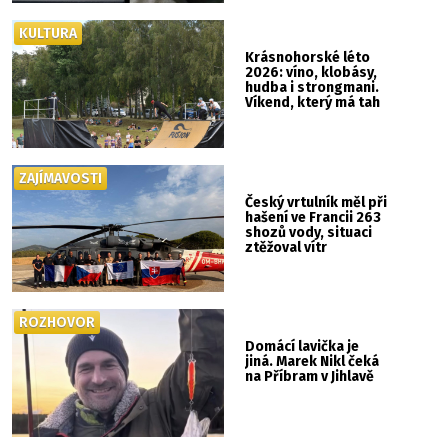
KULTURA
Krásnohorské léto
2026: víno, klobásy,
hudba i strongmani.
Víkend, který má tah
ZAJÍMAVOSTI
Český vrtulník měl při
hašení ve Francii 263
shozů vody, situaci
ztěžoval vítr
ROZHOVOR
Domácí lavička je
jiná. Marek Nikl čeká
na Příbram v Jihlavě