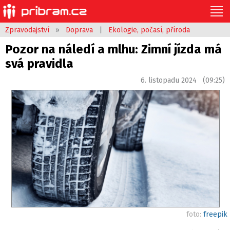
Zpravodajství
»
Doprava
|
Ekologie, počasí, příroda
Pozor na náledí a mlhu: Zimní jízda má
svá pravidla
6. listopadu 2024 (09:25)
foto:
freepik