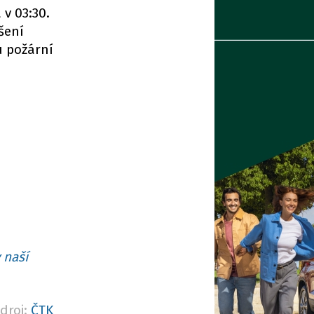
v 03:30.
šení
u požární
 naší
droj:
ČTK