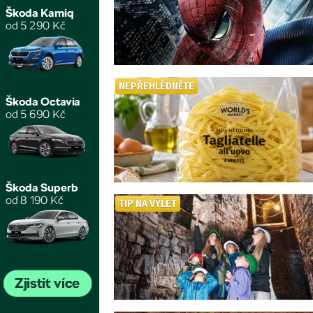
NEPŘEHLÉDNĚTE
TIP NA VÝLET