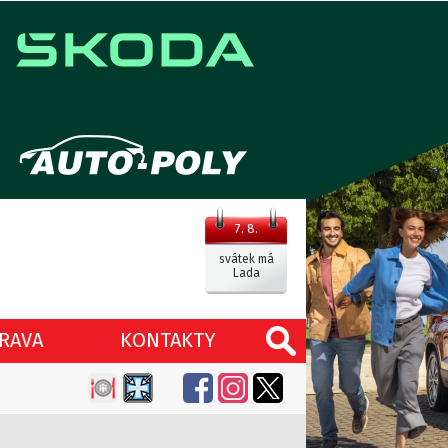
7. 8.
svátek má
Lada
RAVA
KONTAKTY