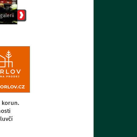
galerii
u korun.
osti
luvčí