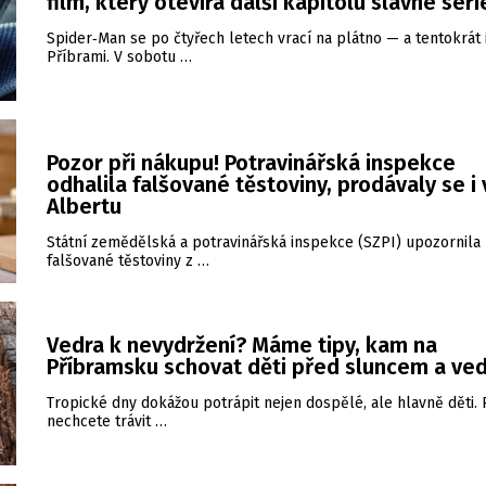
film, který otevírá další kapitolu slavné séri
Spider‑Man se po čtyřech letech vrací na plátno — a tentokrát 
Příbrami. V sobotu …
Pozor při nákupu! Potravinářská inspekce
odhalila falšované těstoviny, prodávaly se i 
Albertu
Státní zemědělská a potravinářská inspekce (SZPI) upozornila
falšované těstoviny z …
Vedra k nevydržení? Máme tipy, kam na
Příbramsku schovat děti před sluncem a ve
Tropické dny dokážou potrápit nejen dospělé, ale hlavně děti.
nechcete trávit …