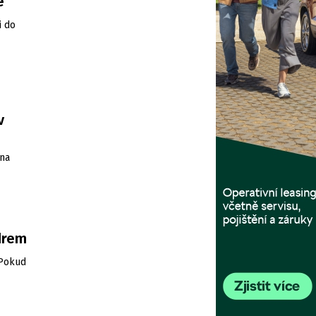
e
i do
v
 na
drem
 Pokud