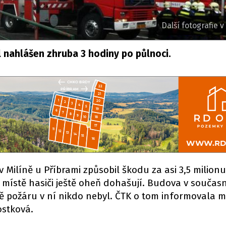
Další fotografie v 
l nahlášen zhruba 3 hodiny po půlnoci.
 Milíně u Příbrami způsobil škodu za asi 3,5 milion
a místě hasiči ještě oheň dohašují. Budova v současn
bě požáru v ní nikdo nebyl. ČTK o tom informovala m
ostková.