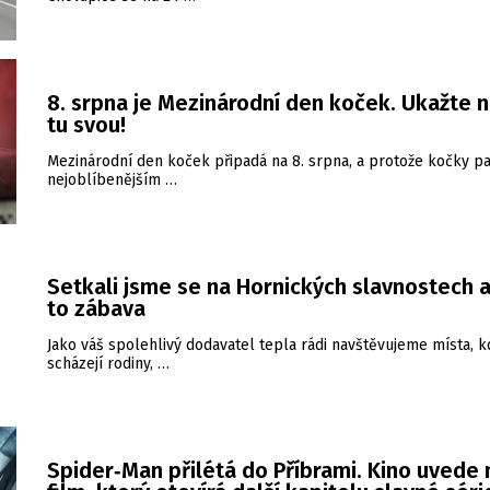
8. srpna je Mezinárodní den koček. Ukažte 
tu svou!
Mezinárodní den koček připadá na 8. srpna, a protože kočky pa
nejoblíbenějším …
Setkali jsme se na Hornických slavnostech a
to zábava
Jako váš spolehlivý dodavatel tepla rádi navštěvujeme místa, k
scházejí rodiny, …
Spider‑Man přilétá do Příbrami. Kino uvede