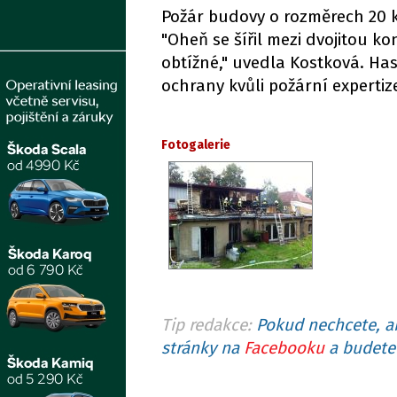
Požár budovy o rozměrech 20 k
"Oheň se šířil mezi dvojitou k
obtížné," uvedla Kostková. Has
ochrany kvůli požární expertize
Fotogalerie
Tip redakce:
Pokud nechcete, ab
stránky na
Facebooku
a budete 