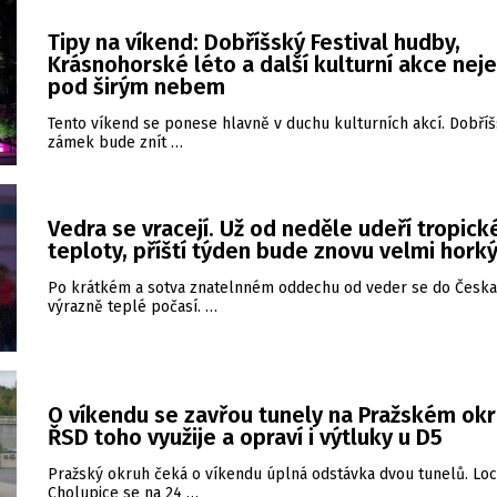
Tipy na víkend: Dobříšský Festival hudby,
Krásnohorské léto a další kulturní akce nej
pod širým nebem
Tento víkend se ponese hlavně v duchu kulturních akcí. Dobří
zámek bude znít …
Vedra se vracejí. Už od neděle udeří tropick
teploty, příští týden bude znovu velmi hork
Po krátkém a sotva znatelnném oddechu od veder se do Česka 
výrazně teplé počasí. …
O víkendu se zavřou tunely na Pražském okr
ŘSD toho využije a opraví i výtluky u D5
Pražský okruh čeká o víkendu úplná odstávka dvou tunelů. Loc
Cholupice se na 24 …