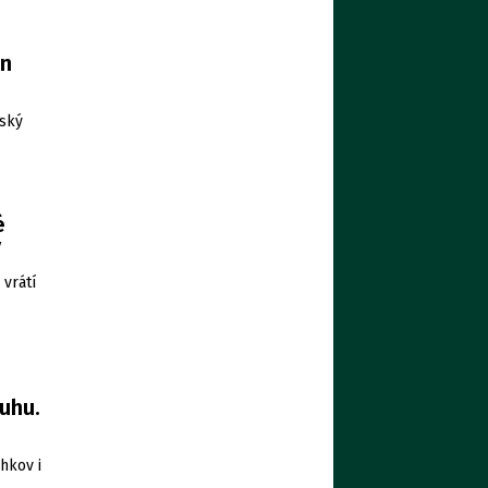
en
šský
é
ý
vrátí
uhu.
hkov i