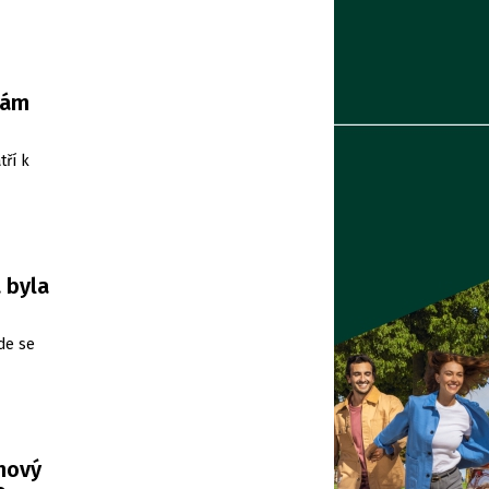
nám
tří k
 byla
de se
 nový