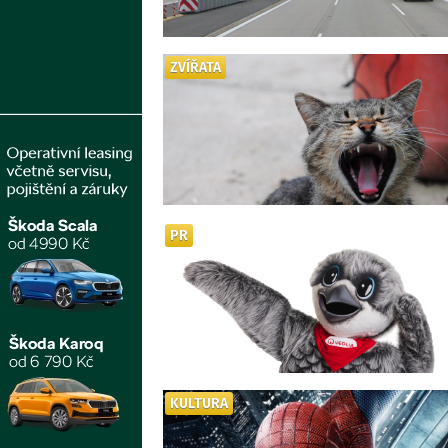
ZVÍŘATA
PR
KULTURA