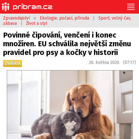
Zpravodajství
»
Ekologie, počasí, příroda
|
Sport, volný čas,
zábava
|
Život a styl
Povinné čipování, venčení i konec
množíren. EU schválila největší změnu
pravidel pro psy a kočky v historii
26. května 2026 (07:17)
ZVÍŘATA