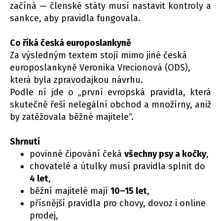
začíná — členské státy musí nastavit kontroly a
sankce, aby pravidla fungovala.
Co říká česká europoslankyně
Za výsledným textem stojí mimo jiné česká
europoslankyně Veronika Vrecionová (ODS),
která byla zpravodajkou návrhu.
Podle ní jde o „první evropská pravidla, která
skutečně řeší nelegální obchod a množírny, aniž
by zatěžovala běžné majitele“.
Shrnutí
povinné čipování čeká
všechny psy a kočky
,
chovatelé a útulky musí pravidla splnit do
4 let
,
běžní majitelé mají
10–15 let
,
přísnější pravidla pro chovy, dovoz i online
prodej,