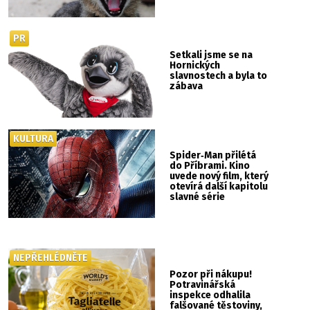
PR
Setkali jsme se na
Hornických
slavnostech a byla to
zábava
KULTURA
Spider‑Man přilétá
do Příbrami. Kino
uvede nový film, který
otevírá další kapitolu
slavné série
NEPŘEHLÉDNĚTE
Pozor při nákupu!
Potravinářská
inspekce odhalila
falšované těstoviny,