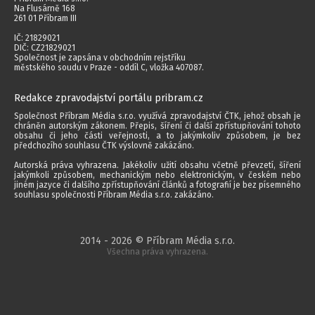
Na Flusárně 168
261 01 Příbram III
IČ: 21829021
DIČ: CZ21829021
Společnost je zapsána v obchodním rejstříku
městského soudu v Praze - oddíl C, vložka 407087.
Redakce zpravodajství portálu pribram.cz
Společnost Příbram Média s.r.o. využívá zpravodajství ČTK, jehož obsah je
chráněn autorským zákonem. Přepis, šíření či další zpřístupňování tohoto
obsahu či jeho části veřejnosti, a to jakýmkoliv způsobem, je bez
předchozího souhlasu ČTK výslovně zakázáno.
Autorská práva vyhrazena. Jakékoliv užití obsahu včetně převzetí, šíření
jakýmkoli způsobem, mechanickým nebo elektronickým, v českém nebo
jiném jazyce či dalšího zpřístupňování článků a fotografií je bez písemného
souhlasu společnosti Příbram Média s.r.o. zakázáno.
2014 - 2026 © Příbram Média s.r.o.
Všechna práva vyhrazena.
webdesign | websystem | KAO.cz