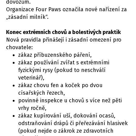
dovozům.
Organizace Four Paws označila nové nařízení za
„zásadní milník“.
Konec extrémních chovů a bolestivých praktik
Nová pravidla přinášejí i zásadní omezení pro
chovatele:
zákaz příbuzenského páření,
zákaz používání zvířat s extrémními
fyzickými rysy (pokud to neschválí
veterinář),
zákaz chovu fen a koček po dvou
císařských řezech,
povinné inspekce u chovů s více než pěti
vrhy ročně,
zákaz kupírování uší, dokování ocasů,
odstraňování drápů či přeřezávání hlasivek
(pokud nejde o zákrok ze zdravotních