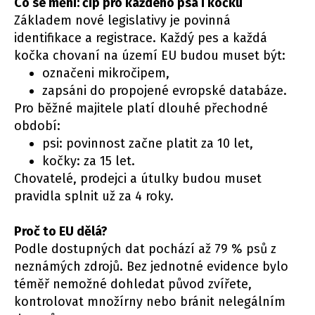
Co se mění: čip pro každého psa i kočku
Základem nové legislativy je povinná
identifikace a registrace. Každý pes a každá
kočka chovaní na území EU budou muset být:
označeni mikročipem,
zapsáni do propojené evropské databáze.
Pro běžné majitele platí dlouhé přechodné
období:
psi: povinnost začne platit za 10 let,
kočky: za 15 let.
Chovatelé, prodejci a útulky budou muset
pravidla splnit už za 4 roky.
Proč to EU dělá?
Podle dostupných dat pochází až 79 % psů z
neznámých zdrojů. Bez jednotné evidence bylo
téměř nemožné dohledat původ zvířete,
kontrolovat množírny nebo bránit nelegálním