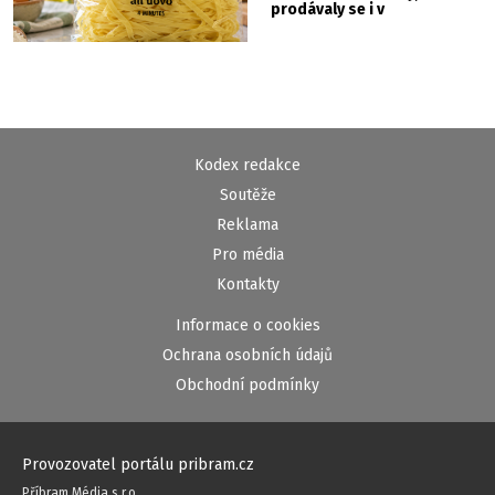
prodávaly se i v
Albertu
Kodex redakce
Soutěže
Reklama
Pro média
Kontakty
Informace o cookies
Ochrana osobních údajů
Obchodní podmínky
Provozovatel portálu pribram.cz
Příbram Média s.r.o.