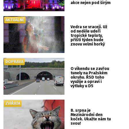
akce nejen pod širým
nebem
AKTUÁLNĚ
Vedra se vracejí. Už
od neděle udeří
tropické teploty,
příští týden bude
znovu velmi horký
DOPRAVA
O víkendu se zavřou
tunely na Pražském
okruhu. ŘSD toho
využije a opraví i
výtluky u D5
ZVÍŘATA
8. srpna je
Mezinárodní den
koček. Ukažte nám tu
svou!