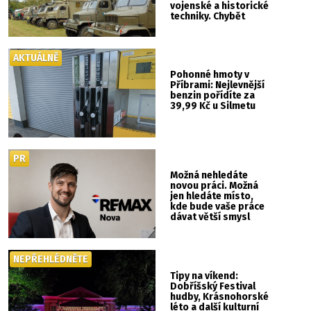
vojenské a historické
techniky. Chybět
nebude kaskadérská
show ani hudba
AKTUÁLNĚ
Pohonné hmoty v
Příbrami: Nejlevnější
benzin pořídíte za
39,99 Kč u Silmetu
PR
Možná nehledáte
novou práci. Možná
jen hledáte místo,
kde bude vaše práce
dávat větší smysl
NEPŘEHLÉDNĚTE
Tipy na víkend:
Dobříšský Festival
hudby, Krásnohorské
léto a další kulturní