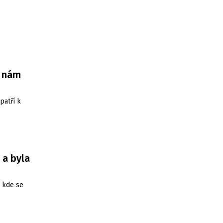
e nám
patří k
 a byla
, kde se