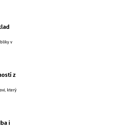
klad
bliky v
ostí z
ovi, který
ba i