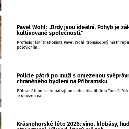
Pavel Wohl: „Brdy jsou ideální. Pohyb je zá
kultivované společnosti.“
Profesionální triatlonista Pavel Wohl, trojnásobný mistr repu
polovičním …
Policie pátrá po muži s omezenou svéprávn
chráněného bydlení na Příbramsku
Příbramští policisté pátrají po sedmatřicetiletém Tomáši Mitr
je omezen na …
Krásnohorské léto 2026: víno, klobásy, hud