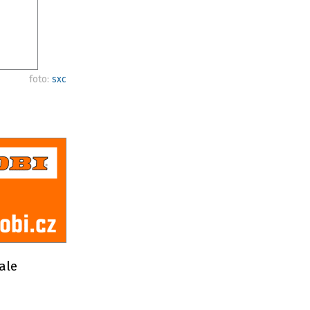
foto:
sxc
vale