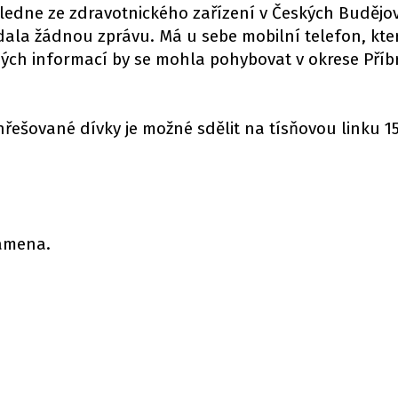
edne ze zdravotnického zařízení v Českých Budějov
la žádnou zprávu. Má u sebe mobilní telefon, kte
ěných informací by se mohla pohybovat v okrese Pří
řešované dívky je možné sdělit na tísňovou linku 1
ramena.