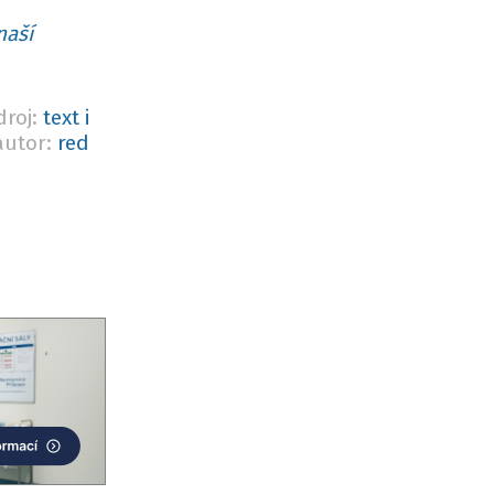
naší
droj:
text i
autor:
red