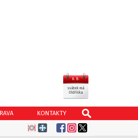
6. 8.
svátek má
Oldřiška
RAVA
KONTAKTY