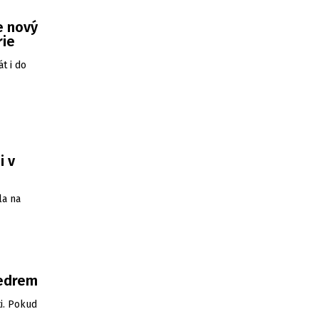
e nový
rie
t i do
i v
la na
vedrem
i. Pokud