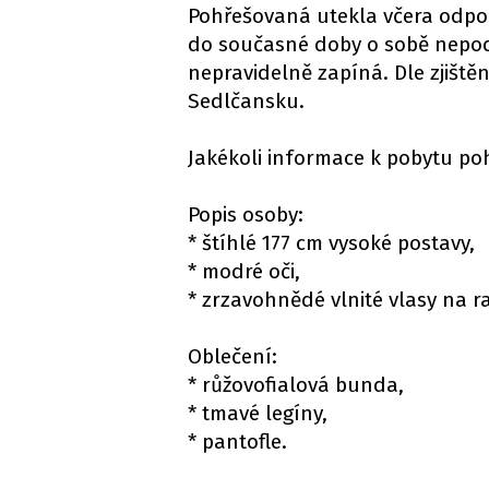
Pohřešovaná utekla včera odpol
do současné doby o sobě nepoda
nepravidelně zapíná. Dle zjišt
Sedlčansku.
Jakékoli informace k pobytu poh
Popis osoby:
* štíhlé 177 cm vysoké postavy,
* modré oči,
* zrzavohnědé vlnité vlasy na 
Oblečení:
* růžovofialová bunda,
* tmavé legíny,
* pantofle.