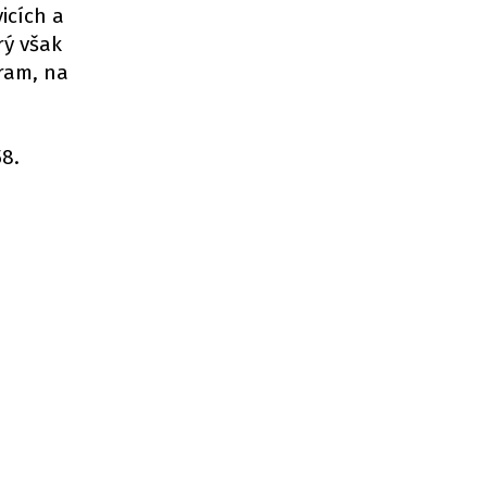
icích a
rý však
bram, na
58.