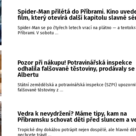
Spider‑Man přilétá do Příbrami. Kino uved
film, který otevírá další kapitolu slavné sé
Spider‑Man se po čtyřech letech vrací na plátno — a tentokrá
Příbrami. V sobotu …
Pozor při nákupu! Potravinářská inspekce
odhalila falšované těstoviny, prodávaly se 
Albertu
Státní zemědělská a potravinářská inspekce (SZPI) upozorni
falšované těstoviny z …
Vedra k nevydržení? Máme tipy, kam na
Příbramsku schovat děti před sluncem a 
Tropické dny dokážou potrápit nejen dospělé, ale hlavně dět
nechcete trávit …