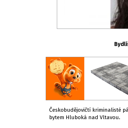
Bydli
Českobudějovičtí kriminalisté pát
bytem Hluboká nad Vltavou.