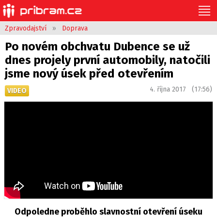
Zpravodajství
»
Doprava
Po novém obchvatu Dubence se už
dnes projely první automobily, natočili
jsme nový úsek před otevřením
4. října 2017 (17:56)
VIDEO
Odpoledne proběhlo slavnostní otevření úseku