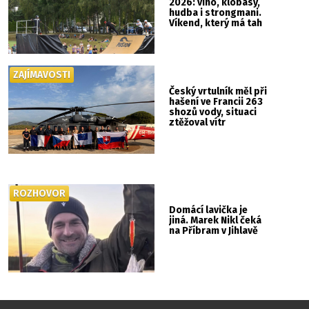
2026: víno, klobásy,
hudba i strongmani.
Víkend, který má tah
ZAJÍMAVOSTI
Český vrtulník měl při
hašení ve Francii 263
shozů vody, situaci
ztěžoval vítr
ROZHOVOR
Domácí lavička je
jiná. Marek Nikl čeká
na Příbram v Jihlavě