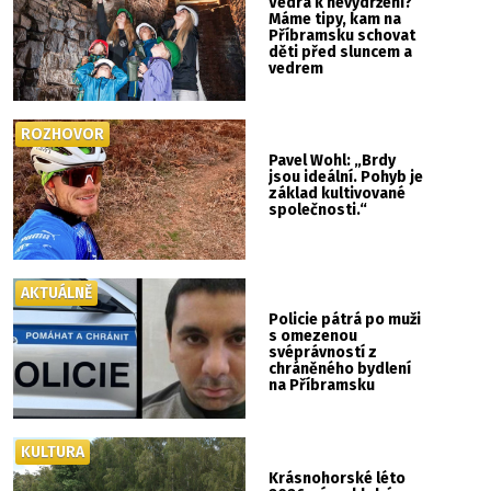
Vedra k nevydržení?
Máme tipy, kam na
Příbramsku schovat
děti před sluncem a
vedrem
ROZHOVOR
Pavel Wohl: „Brdy
jsou ideální. Pohyb je
základ kultivované
společnosti.“
AKTUÁLNĚ
Policie pátrá po muži
s omezenou
svéprávností z
chráněného bydlení
na Příbramsku
KULTURA
Krásnohorské léto