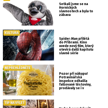
Setkali jsme se na
Hornických
slavnostech a byla to
zábava
KULTURA
Spider‑Man přilétá
do Příbrami. Kino
uvede nový film, který
otevírá další kapitolu
slavné série
NEPŘEHLÉDNĚTE
Pozor při nákupu!
Potravinářská
inspekce odhalila
falšované těstoviny,
prodávaly se i v
Albertu
TIP NA VÝLET