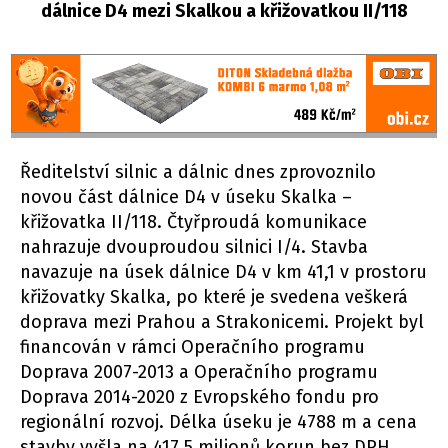
dálnice D4 mezi Skalkou a křižovatkou II/118
Ředitelství silnic a dálnic dnes zprovoznilo
novou část dálnice D4 v úseku Skalka –
křižovatka II/118. Čtyřproudá komunikace
nahrazuje dvouproudou silnici I/4. Stavba
navazuje na úsek dálnice D4 v km 41,1 v prostoru
křižovatky Skalka, po které je svedena veškerá
doprava mezi Prahou a Strakonicemi. Projekt byl
financován v rámci Operačního programu
Doprava 2007-2013 a Operačního programu
Doprava 2014-2020 z Evropského fondu pro
regionální rozvoj. Délka úseku je 4788 m a cena
stavby vyšla na 417,5 milionů korun bez DPH.