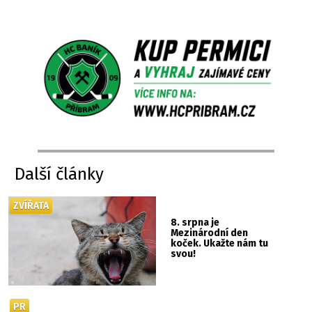
Další články
ZVÍŘATA
8. srpna je
Mezinárodní den
koček. Ukažte nám tu
svou!
PR