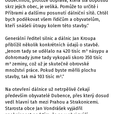
oddechnou, protože doprava, která šla doposud
skrz jejich obec, je veliká. Pomůže to určitě i
Příbrami a dalšímu posunutí dálniční sítě. Chtěl
bych poděkovat všem řidičům a obyvatelům,
kteří snášeli útrapy kolem této stavby.“
Generální ředitel silnic a dálnic Jan Kroupa
přiblížil několik konkrétních údajů o stavbě.
„Jenom tady se udělalo na 420 tisíc m³ násypu a
dohromady jsme tady vykopali skoro 350 tisíc
m³ zeminy, což už je skutečně obrovské
množství práce. Pokud byste měřili plochu
stavby, tak má 103 tisíc m².“
Na otevření dálnice už netrpělivě čekají
především obyvatelé Dubence, přes který dosud
vedl hlavní tah mezi Prahou a Strakonicemi.
Starosta obce Jan Vondrášek vyjádřil