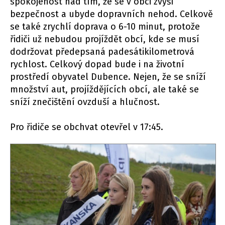
spokojenost nad tím, že se v obci zvýší
bezpečnost a ubyde dopravních nehod. Celkově
se také zrychlí doprava o 6-10 minut, protože
řidiči už nebudou projíždět obcí, kde se musí
dodržovat předepsaná padesátikilometrová
rychlost. Celkový dopad bude i na životní
prostředí obyvatel Dubence. Nejen, že se sníží
množství aut, projíždějících obcí, ale také se
sníží znečištění ovzduší a hlučnost.
Pro řidiče se obchvat otevřel v 17:45.