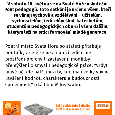
V sobotu 16. května se na Svaté Hoře uskuteční
Pouť pedagogů. Toto setkání je určeno všem, kteří
se věnují výchově a vzdělávání – učitelům,
vychovatelům, ředitelům škol, katechetům,
studentům pedagogických oborů i všem dalším,
kterým leží na srdci formování mladé generace.
Poutní místo Svatá Hora po staletí přitahuje
poutníky z celé země a nabízí jedinečné
prostředí pro chvíli zastavení, modlitby i
přemýšlení o smyslu pedagogické práce. "Vždyť
právě učitelé patří mezi ty, kdo mají velký vliv na
utváření hodnot, charakteru a budoucnosti
společnosti," říká farář Miloš Szabo.