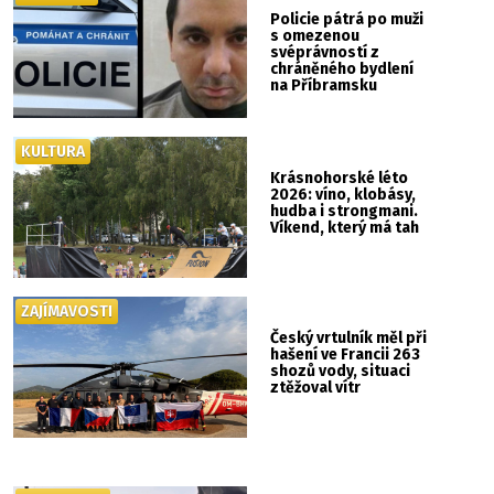
Policie pátrá po muži
s omezenou
svéprávností z
chráněného bydlení
na Příbramsku
KULTURA
Krásnohorské léto
2026: víno, klobásy,
hudba i strongmani.
Víkend, který má tah
ZAJÍMAVOSTI
Český vrtulník měl při
hašení ve Francii 263
shozů vody, situaci
ztěžoval vítr