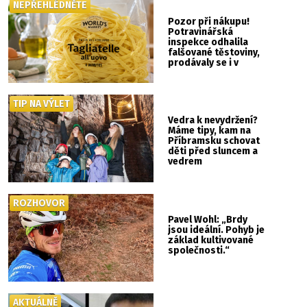
NEPŘEHLÉDNĚTE
Pozor při nákupu!
Potravinářská
inspekce odhalila
falšované těstoviny,
prodávaly se i v
Albertu
TIP NA VÝLET
Vedra k nevydržení?
Máme tipy, kam na
Příbramsku schovat
děti před sluncem a
vedrem
ROZHOVOR
Pavel Wohl: „Brdy
jsou ideální. Pohyb je
základ kultivované
společnosti.“
AKTUÁLNĚ