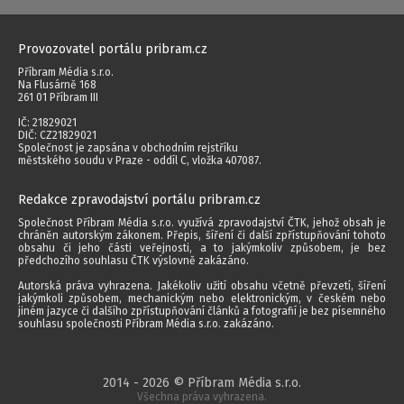
Provozovatel portálu pribram.cz
Příbram Média s.r.o.
Na Flusárně 168
261 01 Příbram III
IČ: 21829021
DIČ: CZ21829021
Společnost je zapsána v obchodním rejstříku
městského soudu v Praze - oddíl C, vložka 407087.
Redakce zpravodajství portálu pribram.cz
Společnost Příbram Média s.r.o. využívá zpravodajství ČTK, jehož obsah je
chráněn autorským zákonem. Přepis, šíření či další zpřístupňování tohoto
obsahu či jeho části veřejnosti, a to jakýmkoliv způsobem, je bez
předchozího souhlasu ČTK výslovně zakázáno.
Autorská práva vyhrazena. Jakékoliv užití obsahu včetně převzetí, šíření
jakýmkoli způsobem, mechanickým nebo elektronickým, v českém nebo
jiném jazyce či dalšího zpřístupňování článků a fotografií je bez písemného
souhlasu společnosti Příbram Média s.r.o. zakázáno.
2014 - 2026 © Příbram Média s.r.o.
Všechna práva vyhrazena.