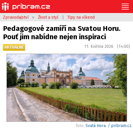
Zpravodajství
»
Život a styl
|
Tipy na víkend
Pedagogové zamíří na Svatou Horu.
Pouť jim nabídne nejen inspiraci
11. května 2026 (14:00)
AKTUÁLNĚ
foto:
Svatá Hora. / pribram.cz