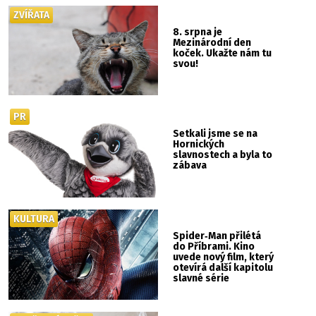
ZVÍŘATA
8. srpna je
Mezinárodní den
koček. Ukažte nám tu
svou!
PR
Setkali jsme se na
Hornických
slavnostech a byla to
zábava
KULTURA
Spider‑Man přilétá
do Příbrami. Kino
uvede nový film, který
otevírá další kapitolu
slavné série