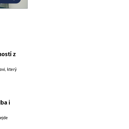
ostí z
ovi, který
ba i
ejde