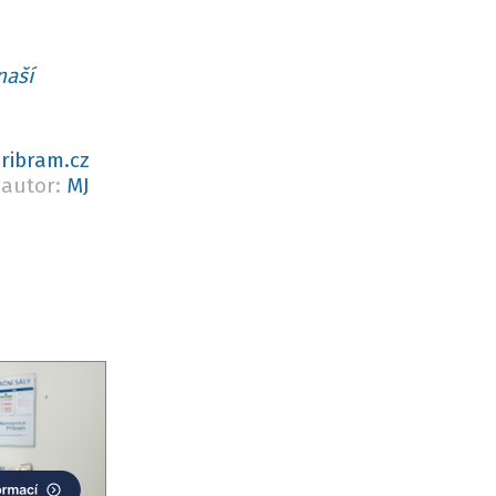
naší
ribram.cz
autor:
MJ