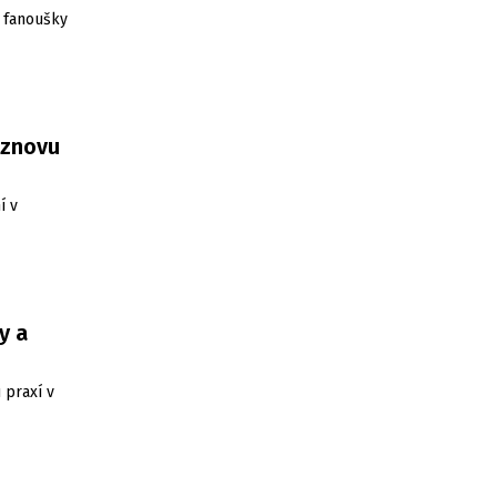
 fanoušky
 znovu
í v
y a
 praxí v