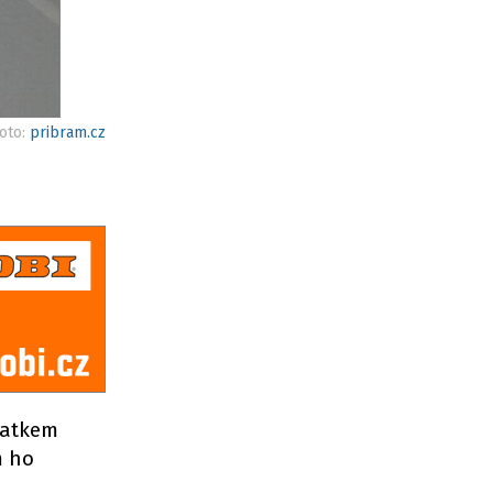
foto:
pribram.cz
tatkem
m ho