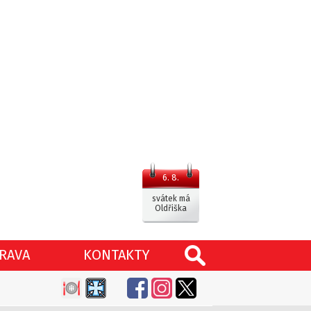
6. 8.
svátek má
Oldřiška
RAVA
KONTAKTY