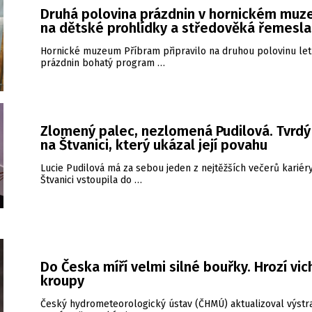
Druhá polovina prázdnin v hornickém muz
na dětské prohlídky a středověká řemesla
Hornické muzeum Příbram připravilo na druhou polovinu let
prázdnin bohatý program …
Zlomený palec, nezlomená Pudilová. Tvrdý
na Štvanici, který ukázal její povahu
Lucie Pudilová má za sebou jeden z nejtěžších večerů kariéry
Štvanici vstoupila do …
Do Česka míří velmi silné bouřky. Hrozí vic
kroupy
Český hydrometeorologický ústav (ČHMÚ) aktualizoval výstr