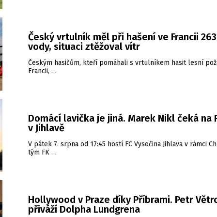
Český vrtulník měl při hašení ve Francii 26
vody, situaci ztěžoval vítr
Českým hasičům, kteří pomáhali s vrtulníkem hasit lesní pož
Francii, …
Domácí lavička je jiná. Marek Nikl čeká na
v Jihlavě
V pátek 7. srpna od 17:45 hostí FC Vysočina Jihlava v rámci Ch
tým FK …
Hollywood v Praze díky Příbrami. Petr Větr
přiváží Dolpha Lundgrena