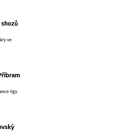
3 shozů
áry ve
 Příbram
ance ligy
ovský