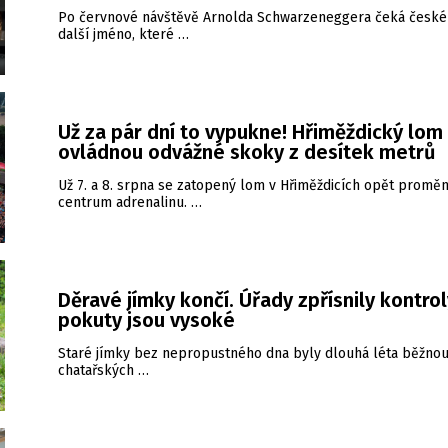
Po červnové návštěvě Arnolda Schwarzeneggera čeká české
další jméno, které …
Už za pár dní to vypukne! Hřiměždický lom
ovládnou odvážné skoky z desítek metrů
Už 7. a 8. srpna se zatopený lom v Hřiměždicích opět proměn
centrum adrenalinu. …
Děravé jímky končí. Úřady zpřísnily kontrol
pokuty jsou vysoké
Staré jímky bez nepropustného dna byly dlouhá léta běžnou
chatařských …