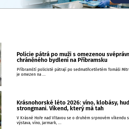
Policie pátrá po muži s omezenou svéprávn
chráněného bydlení na Příbramsku
Příbramští policisté pátrají po sedmatřicetiletém Tomáši Mitr
je omezen na …
Krásnohorské léto 2026: víno, klobásy, hud
strongmani. Víkend, který má tah
V Krásné Hoře nad Vltavou se o druhém srpnovém víkendu s
výstava, víno, jarmark, …