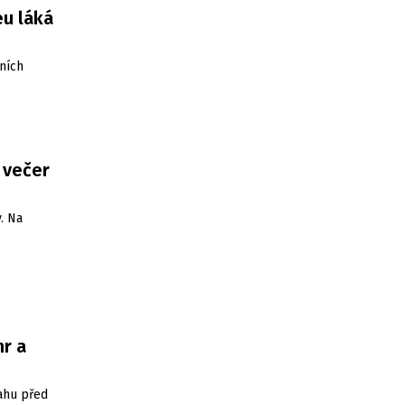
eu láká
ních
 večer
. Na
hr a
ahu před