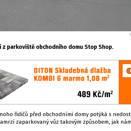
í z parkoviště obchodního domu Stop Shop.
mnoho řidičů před obchodními domy potýká s nedos
k zamrzí zaparkovaný vůz takovým způsobem, jak ná