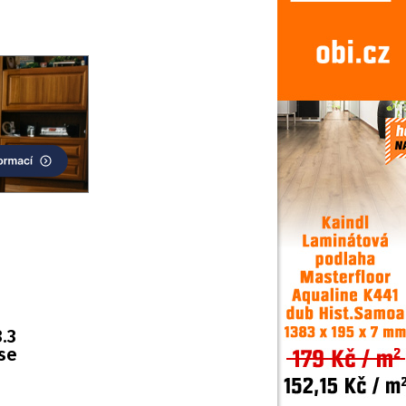
.3
 se