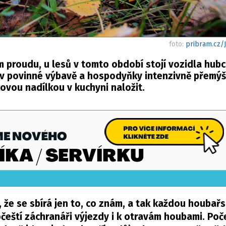
foto:
pribram.cz/
 proudu, u lesů v tomto období stojí vozidla hubc
 v povinné výbavě a hospodyňky intenzivně přemýšle
ovou nadílkou v kuchyni naložit.
a, že se sbírá jen to, co znám, a tak každou houbař
eští záchranáři výjezdy i k otravám houbami. Poč