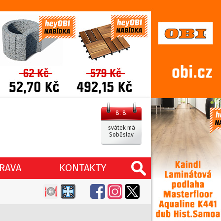
8. 8.
svátek má
Soběslav
RAVA
KONTAKTY