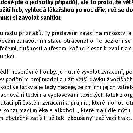
dově jde o jednotky případů), ale to proto, že vět
požití hub, vyhledá lékařskou pomoc dřív, než se d
musí si zavolat sanitku.
 řadu příznaků. Ty především závisí na množství 
celkovém zdravotním stavu otráveného. Po pozření se
řečemi, dušností a třesem. Začne klesat krevní tlak 
unkcí.
nědli nesprávné houby, je nutné vyvolat zvracení, po
ev podáním projímadel a užít větší dávku živočišnéh
dlivé látky a je tedy naděje, že zmírní jejich vstře
plachování ledvin a vyplavování toxických látek z or
ataci při častém zvracení a průjmu, které mohou ot
 konzumaci mléka a alkoholu, které mají dle mýtu 
i zbytečně zatížili už tak „zkoušený“ zažívací trakt. 