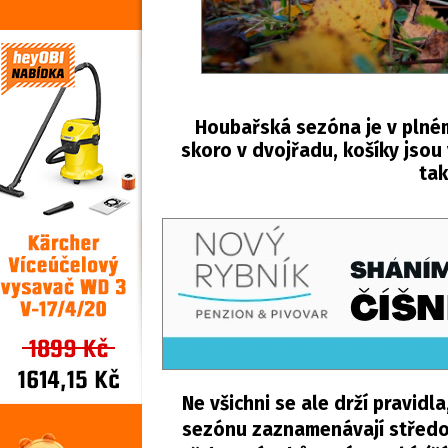
Houbařská sezóna je v plném
skoro v dvojřadu, košíky jsou
tak
Ne všichni se ale drží pravidl
sezónu zaznamenávají středoč