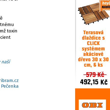
ně
putnému
ěmž toxin
cient
 naší
ribram.cz
 Pečenka