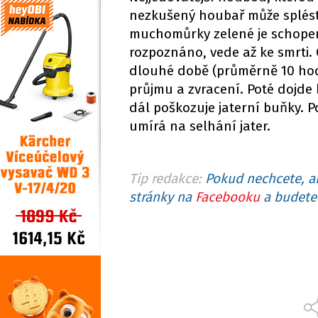
nezkušený houbař může splést
muchomůrky zelené je schopen 
rozpoznáno, vede až ke smrti.
dlouhé době (průměrně 10 hod
průjmu a zvracení. Poté dojde k
dál poškozuje jaterní buňky. 
umírá na selhání jater.
Tip redakce:
Pokud nechcete, ab
stránky na
Facebooku
a budete 