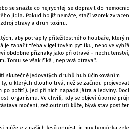
ebo se snažte co nejrychleji se dopravit do nemocnic
ého jídla. Pokud ho již nemáte, stačí vzorek zvracen
it zdroj otravy a druh toxinu.
tých, aby potrápily příležitostného houbaře, který 
je zapařit třeba v igelitovém pytlíku, nebo ve vyhř
jeví obdobné příznaky jako při otravě – nechutenství
jem. Tomu se však říká „nepravá otrava“.
žití skutečně jedovatých druhů hub účinkováním
 ty, u kterých dlouho trvá, než se začnou projevova
n po požití). Jed při nich napadá játra a ledviny. Do
sti organismu. Ve chvíli, kdy se objeví úporné průj
 zástava močení, zežloutnutí kůže, bývá stav postiž
si můžete z našich lesů odnést, je muchomůrka zele