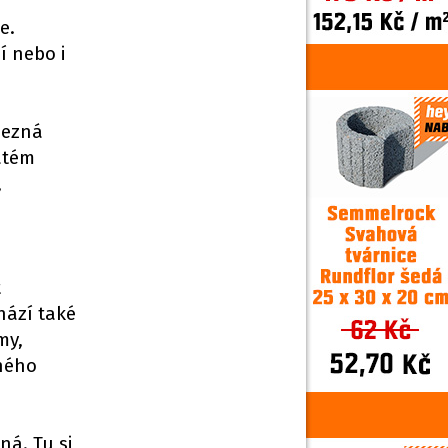
e.
í nebo i
nezná
átém
,
t
chází také
my,
eného
ná. Tu si