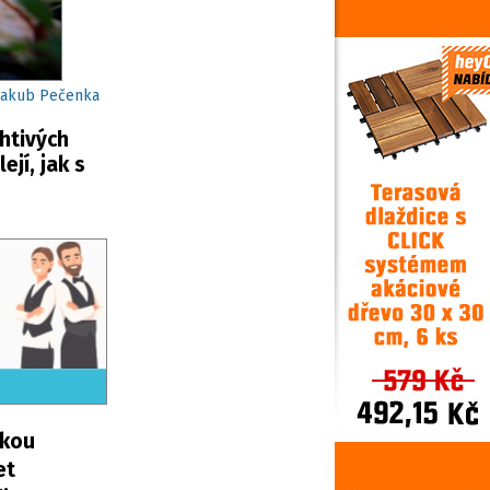
Jakub Pečenka
htivých
jí, jak s
skou
et