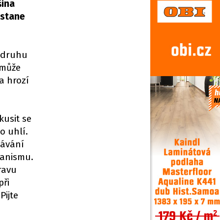
šina
ostane
a druhu
 může
a hrozí
kusit se
o uhlí.
bávání
ganismu.
ravu
při
Pijte