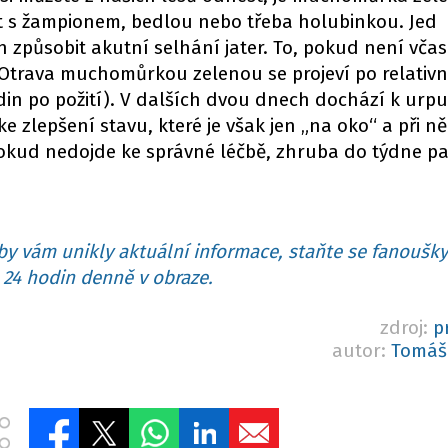
 s žampionem, bedlou nebo třeba holubinkou. Jed
způsobit akutní selhání jater. To, pokud není včas
 Otrava muchomůrkou zelenou se projeví po relativ
in po požití). V dalších dvou dnech dochází k ur
e zlepšení stavu, které je však jen „na oko“ a při n
Pokud nedojde ke správné léčbě, zhruba do týdne pa
y vám unikly aktuální informace, staňte se fanoušky
24 hodin denně v obraze.
zdroj:
p
autor:
Tomáš