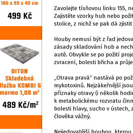
Zavolejte tísňovou linku 155, n
Zajistěte vzorky hub nebo požit
stolice, z nichž se pak dá zjist
Houby nemusí být z řad jedova
zásady skladování hub a nechá 
autě. Obvykle se po požití pro
zvracení, bolesti břicha a prů
„Otrava pravá“ nastává po po
mykotoxinů. Nejzákeřnější jsou
příznaky otravy (i několik hodi
k metabolickému rozvratu činno
bolesti hlavy, sucho v ústech,
člověka vážný.
Nejjedovatější houbou, kterou 