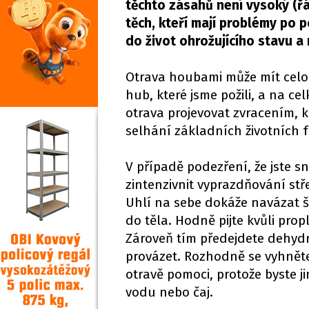
těchto zásahů není vysoký (řá
těch, kteří mají problémy po 
do život ohrožujícího stavu a 
Otrava houbami může mít celou
hub, které jsme požili, a na 
otrava projevovat zvracením, k
selhání základních životních f
V případě podezření, že jste s
zintenzivnit vyprazdňování stř
Uhlí na sebe dokáže navázat ško
do těla. Hodně pijte kvůli pro
Zároveň tím předejdete dehydr
provázet. Rozhodně se vyhněte
otravě pomoci, protože byste jim
vodu nebo čaj.