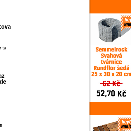
rtova
k ta
az
ude
n