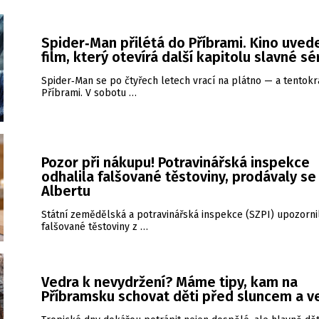
Spider‑Man přilétá do Příbrami. Kino uved
film, který otevírá další kapitolu slavné sé
Spider‑Man se po čtyřech letech vrací na plátno — a tentokrá
Příbrami. V sobotu …
Pozor při nákupu! Potravinářská inspekce
odhalila falšované těstoviny, prodávaly se 
Albertu
Státní zemědělská a potravinářská inspekce (SZPI) upozorni
falšované těstoviny z …
Vedra k nevydržení? Máme tipy, kam na
Příbramsku schovat děti před sluncem a 