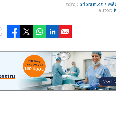
zdroj:
pribram.cz / Mě
autor:
K