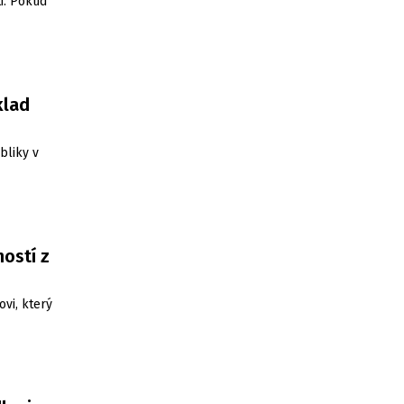
i. Pokud
klad
bliky v
ostí z
ovi, který