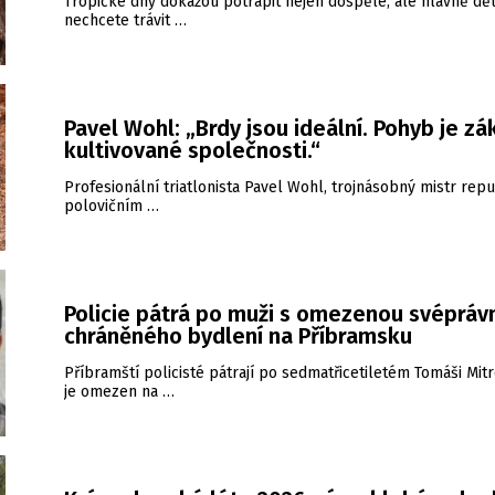
Tropické dny dokážou potrápit nejen dospělé, ale hlavně dět
nechcete trávit …
Pavel Wohl: „Brdy jsou ideální. Pohyb je zá
kultivované společnosti.“
Profesionální triatlonista Pavel Wohl, trojnásobný mistr repu
polovičním …
Policie pátrá po muži s omezenou svéprávn
chráněného bydlení na Příbramsku
Příbramští policisté pátrají po sedmatřicetiletém Tomáši Mitr
je omezen na …