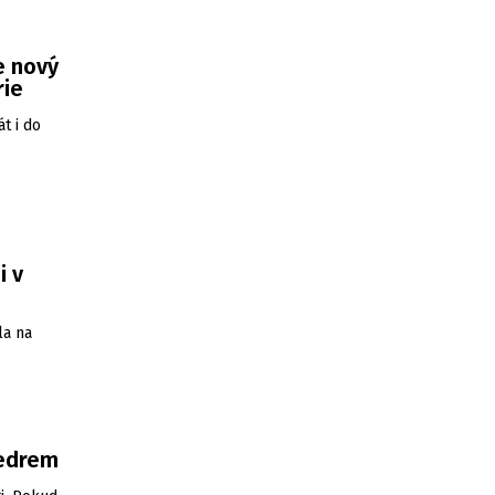
e nový
rie
t i do
i v
la na
vedrem