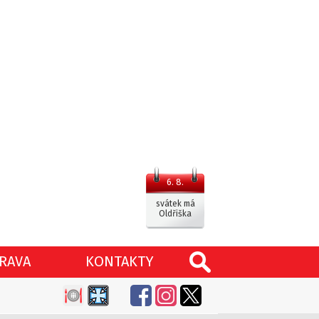
6. 8.
svátek má
Oldřiška
RAVA
KONTAKTY