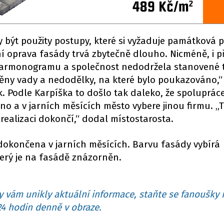
být použity postupy, které si vyžaduje památková pé
í oprava fasády trvá zbytečně dlouho. Nicméně, i p
harmonogramu a společnost nedodržela stanovené 
ěny vady a nedodělky, na které bylo poukazováno,“ 
. Podle Karpíška to došlo tak daleko, že spoluprác
o a v jarních měsících město vybere jinou firmu. „
ealizaci dokončí,“ dodal místostarosta.
okončena v jarních měsících. Barvu fasády vybírá
erý je na fasádě znázorněn.
 vám unikly aktuální informace, staňte se fanoušky 
4 hodin denně v obraze.