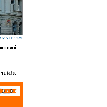
tví v Příbrami.
ami není
,
na jaře.