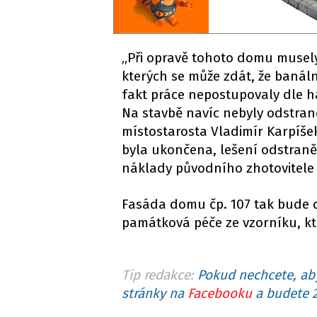
„Při opravě tohoto domu musely 
kterých se může zdát, že banáln
fakt práce nepostupovaly dle 
Na stavbě navíc nebyly odstran
místostarosta Vladimír Karpíšek
byla ukončena, lešení odstraněn
náklady původního zhotovitele r
Fasáda domu čp. 107 tak bude d
památková péče ze vzorníku, kt
Tip redakce:
Pokud nechcete, aby
stránky na
Facebooku
a budete 2