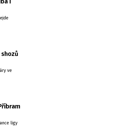
ba i
ejde
3 shozů
áry ve
 Příbram
ance ligy