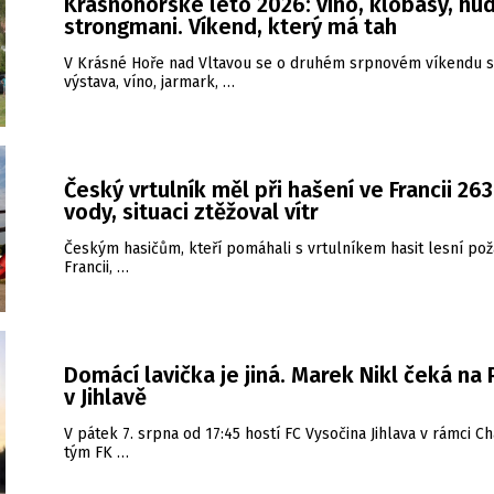
Krásnohorské léto 2026: víno, klobásy, hud
strongmani. Víkend, který má tah
V Krásné Hoře nad Vltavou se o druhém srpnovém víkendu s
výstava, víno, jarmark, …
Český vrtulník měl při hašení ve Francii 26
vody, situaci ztěžoval vítr
Českým hasičům, kteří pomáhali s vrtulníkem hasit lesní pož
Francii, …
Domácí lavička je jiná. Marek Nikl čeká na
v Jihlavě
V pátek 7. srpna od 17:45 hostí FC Vysočina Jihlava v rámci Ch
tým FK …