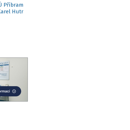
Ú Příbram
arel Hutr