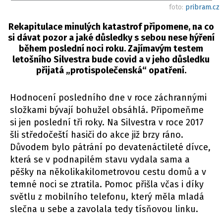
foto:
pribram.cz
Rekapitulace minulých katastrof připomene, na co
si dávat pozor a jaké důsledky s sebou nese hýření
během poslední noci roku. Zajímavým testem
letošního Silvestra bude covid a v jeho důsledku
přijatá „protispolečenská“ opatření.
Hodnocení posledního dne v roce záchrannými
složkami bývají bohužel obsáhlá. Připomeňme
si jen poslední tři roky. Na Silvestra v roce 2017
šli středočeští hasiči do akce již brzy ráno.
Důvodem bylo pátrání po devatenáctileté dívce,
která se v podnapilém stavu vydala sama a
pěšky na několikakilometrovou cestu domů a v
temné noci se ztratila. Pomoc přišla včas i díky
světlu z mobilního telefonu, který měla mladá
slečna u sebe a zavolala tedy tísňovou linku.