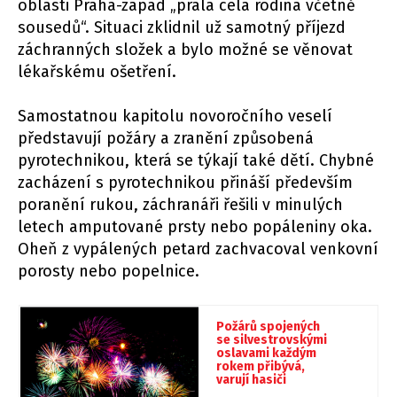
oblasti Praha-západ „prala celá rodina včetně
sousedů“. Situaci zklidnil už samotný příjezd
záchranných složek a bylo možné se věnovat
lékařskému ošetření.
Samostatnou kapitolu novoročního veselí
představují požáry a zranění způsobená
pyrotechnikou, která se týkají také dětí. Chybné
zacházení s pyrotechnikou přináší především
poranění rukou, záchranáři řešili v minulých
letech amputované prsty nebo popáleniny oka.
Oheň z vypálených petard zachvacoval venkovní
porosty nebo popelnice.
Požárů spojených
se silvestrovskými
oslavami každým
rokem přibývá,
varují hasiči