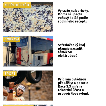
NEPŘEHLÉDNĚTE
Vyrazte na borůvky.
Doma si upečte
voňavý koláč podle
rodinného receptu
DOPRAVA
Středočeský kraj
plánuje nasadit
téměř 50
elektrobusů
SPORT
Příbram ovládnou
překážky! Obstacle
Race 3.3 míří na
rekordní účast a
propojí Nový rybník
se Svatou Horou