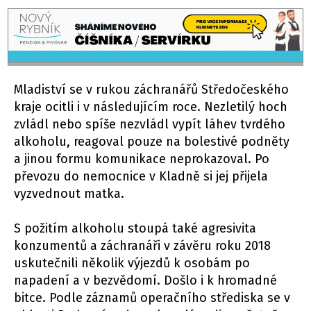
Mladiství se v rukou záchranářů Středočeského
kraje ocitli i v následujícím roce. Nezletilý hoch
zvládl nebo spíše nezvládl vypít láhev tvrdého
alkoholu, reagoval pouze na bolestivé podněty
a jinou formu komunikace neprokazoval. Po
převozu do nemocnice v Kladně si jej přijela
vyzvednout matka.
S požitím alkoholu stoupá také agresivita
konzumentů a záchranáři v závěru roku 2018
uskutečnili několik výjezdů k osobám po
napadení a v bezvědomí. Došlo i k hromadné
bitce. Podle záznamů operačního střediska se v