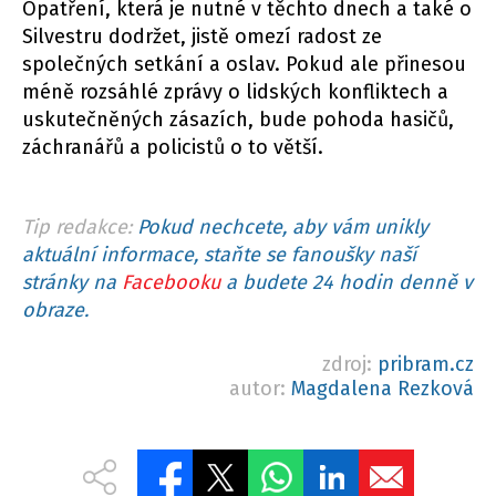
Opatření, která je nutné v těchto dnech a také o
Silvestru dodržet, jistě omezí radost ze
společných setkání a oslav. Pokud ale přinesou
méně rozsáhlé zprávy o lidských konfliktech a
uskutečněných zásazích, bude pohoda hasičů,
záchranářů a policistů o to větší.
Tip redakce:
Pokud nechcete, aby vám unikly
aktuální informace, staňte se fanoušky naší
stránky na
Facebooku
a budete 24 hodin denně v
obraze.
zdroj:
pribram.cz
autor:
Magdalena Rezková