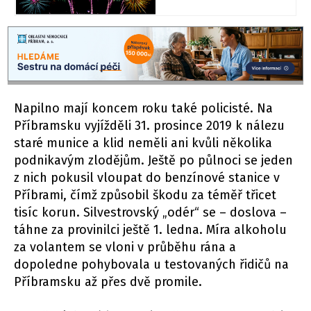
Napilno mají koncem roku také policisté. Na
Příbramsku vyjížděli 31. prosince 2019 k nálezu
staré munice a klid neměli ani kvůli několika
podnikavým zlodějům. Ještě po půlnoci se jeden
z nich pokusil vloupat do benzínové stanice v
Příbrami, čímž způsobil škodu za téměř třicet
tisíc korun. Silvestrovský „odér“ se – doslova –
táhne za provinilci ještě 1. ledna. Míra alkoholu
za volantem se vloni v průběhu rána a
dopoledne pohybovala u testovaných řidičů na
Příbramsku až přes dvě promile.