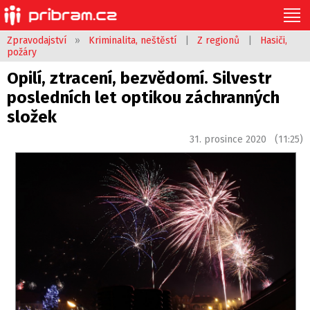
Zpravodajství
»
Kriminalita, neštěstí
|
Z regionů
|
Hasiči,
požáry
Opilí, ztracení, bezvědomí. Silvestr
posledních let optikou záchranných
složek
31. prosince 2020 (11:25)