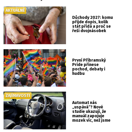
AKTUÁLNĚ
Důchody 2027: komu
přijde dopis, kolik
stát přidá a proč se
řeší dvojnásobek
První Příbramský
Pride přinese
pochod, debaty i
hudbu
ZAJÍMAVOSTI
Automat nás
„uspává“? Nové
studie ukazují, že
manuál zapojuje
mozek víc, než jsme
si mysleli