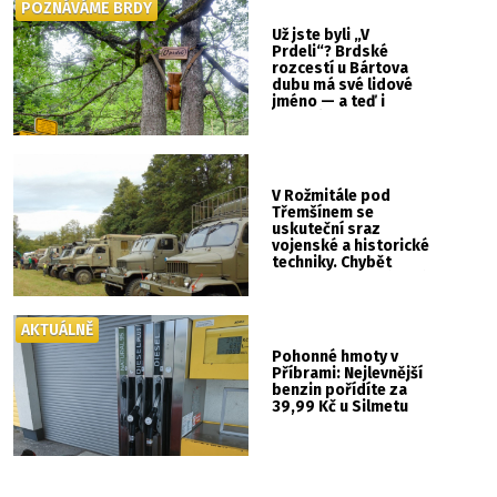
POZNÁVÁME BRDY
Už jste byli „V
Prdeli“? Brdské
rozcestí u Bártova
dubu má své lidové
jméno — a teď i
vlastní cedulku
V Rožmitále pod
Třemšínem se
uskuteční sraz
vojenské a historické
techniky. Chybět
nebude kaskadérská
show ani hudba
AKTUÁLNĚ
Pohonné hmoty v
Příbrami: Nejlevnější
benzin pořídíte za
39,99 Kč u Silmetu