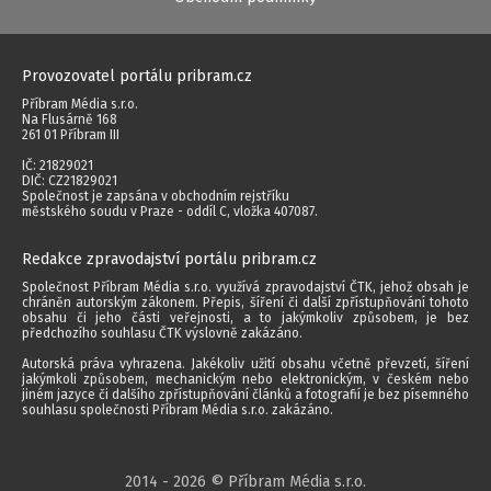
Provozovatel portálu pribram.cz
Příbram Média s.r.o.
Na Flusárně 168
261 01 Příbram III
IČ: 21829021
DIČ: CZ21829021
Společnost je zapsána v obchodním rejstříku
městského soudu v Praze - oddíl C, vložka 407087.
Redakce zpravodajství portálu pribram.cz
Společnost Příbram Média s.r.o. využívá zpravodajství ČTK, jehož obsah je
chráněn autorským zákonem. Přepis, šíření či další zpřístupňování tohoto
obsahu či jeho části veřejnosti, a to jakýmkoliv způsobem, je bez
předchozího souhlasu ČTK výslovně zakázáno.
Autorská práva vyhrazena. Jakékoliv užití obsahu včetně převzetí, šíření
jakýmkoli způsobem, mechanickým nebo elektronickým, v českém nebo
jiném jazyce či dalšího zpřístupňování článků a fotografií je bez písemného
souhlasu společnosti Příbram Média s.r.o. zakázáno.
2014 - 2026 © Příbram Média s.r.o.