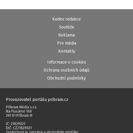
Kodex redakce
Soutěže
Reklama
Pro média
Kontakty
Informace o cookies
Ochrana osobních údajů
Obchodní podmínky
Provozovatel portálu pribram.cz
Příbram Média s.r.o.
Na Flusárně 168
261 01 Příbram III
IČ: 21829021
DIČ: CZ21829021
Společnost je zapsána v obchodním rejstříku