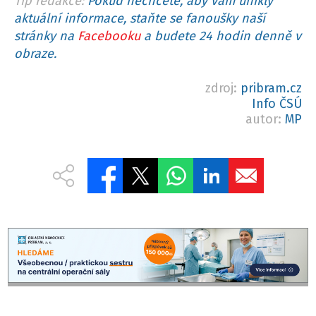
Tip redakce:
Pokud nechcete, aby vám unikly
aktuální informace, staňte se fanoušky naší
stránky na
Facebooku
a budete 24 hodin denně v
obraze.
zdroj:
pribram.cz
Info ČSÚ
autor:
MP