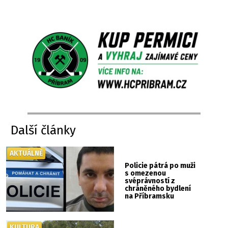
Další články
AKTUÁLNĚ
Policie pátrá po muži
s omezenou
svéprávností z
chráněného bydlení
na Příbramsku
KULTURA