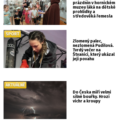
prázdnin v hornickém
muzeu láká na dětské
prohlídky a
středověká řemesla
SPORT
Zlomený palec,
nezlomená Pudilová.
Tvrdý večer na
Štvanici, který ukázal
její povahu
AKTUÁLNĚ
Do Česka míří velmi
silné bouřky. Hrozí
vichr a kroupy