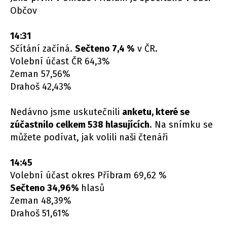
Občov
14:31
Sčítání začíná.
Sečteno 7,4 %
v ČR.
Volební účast ČR 64,3%
Zeman 57,56%
Drahoš 42,43%
Nedávno jsme uskutečnili
anketu, které se
zúčastnilo celkem 538 hlasujících
. Na snímku se
můžete podívat, jak volili naši čtenáři
14:45
Volební účast okres Příbram 69,62 %
Sečteno 34,96%
hlasů
Zeman 48,39%
Drahoš 51,61%