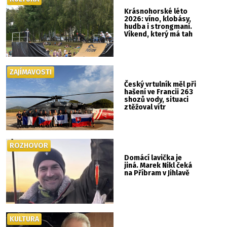
Krásnohorské léto
2026: víno, klobásy,
hudba i strongmani.
Víkend, který má tah
ZAJÍMAVOSTI
Český vrtulník měl při
hašení ve Francii 263
shozů vody, situaci
ztěžoval vítr
ROZHOVOR
Domácí lavička je
jiná. Marek Nikl čeká
na Příbram v Jihlavě
KULTURA