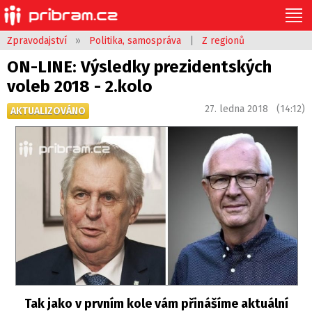
Zpravodajství
»
Politika, samospráva
|
Z regionů
ON-LINE: Výsledky prezidentských
voleb 2018 - 2.kolo
27. ledna 2018 (14:12)
AKTUALIZOVÁNO
Tak jako v prvním kole vám přinášíme aktuální