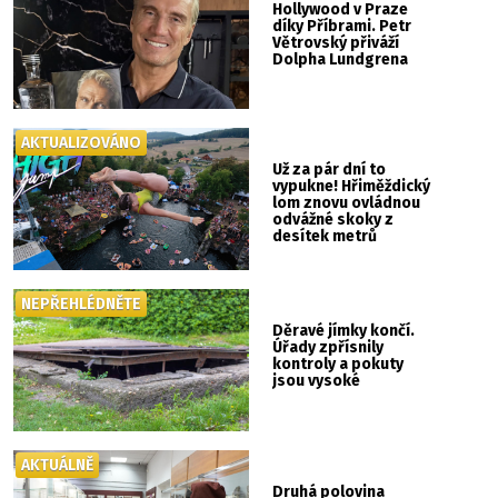
Hollywood v Praze
díky Příbrami. Petr
Větrovský přiváží
Dolpha Lundgrena
AKTUALIZOVÁNO
Už za pár dní to
vypukne! Hřiměždický
lom znovu ovládnou
odvážné skoky z
desítek metrů
NEPŘEHLÉDNĚTE
Děravé jímky končí.
Úřady zpřísnily
kontroly a pokuty
jsou vysoké
AKTUÁLNĚ
Druhá polovina