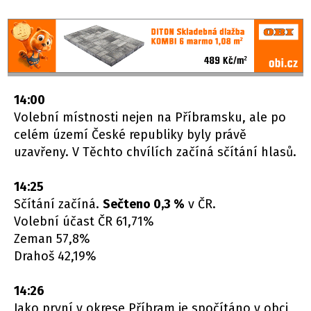
14:00
Volební místnosti nejen na Příbramsku, ale po
celém území České republiky byly právě
uzavřeny. V Těchto chvílích začíná sčítání hlasů.
14:25
Sčítání začíná.
Sečteno 0,3 %
v ČR.
Volební účast ČR 61,71%
Zeman 57,8%
Drahoš 42,19%
14:26
Jako první v okrese Příbram je spočítáno v obci