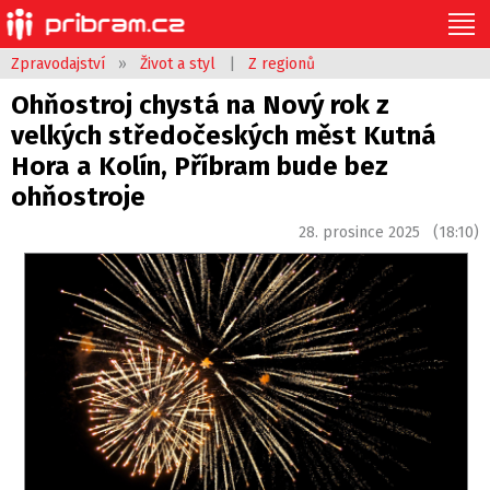
Zpravodajství
»
Život a styl
|
Z regionů
Ohňostroj chystá na Nový rok z
velkých středočeských měst Kutná
Hora a Kolín, Příbram bude bez
ohňostroje
28. prosince 2025 (18:10)