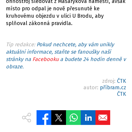
ohňostroj sledovat z Masarykova náměstí, avšak
místo pro odpal je nově přesunuté ke
kruhovému objezdu v ulici U Brodu, aby
splňoval zákonná pravidla.
Tip redakce:
Pokud nechcete, aby vám unikly
aktuální informace, staňte se fanoušky naší
stránky na
Facebooku
a budete 24 hodin denně v
obraze.
zdroj:
ČTK
autor:
příbram.cz
ČTK