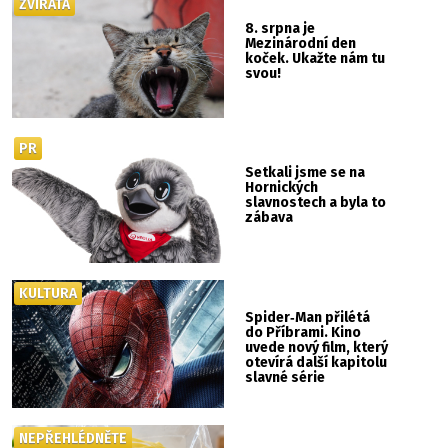
ZVÍŘATA
8. srpna je
Mezinárodní den
koček. Ukažte nám tu
svou!
PR
Setkali jsme se na
Hornických
slavnostech a byla to
zábava
KULTURA
Spider‑Man přilétá
do Příbrami. Kino
uvede nový film, který
otevírá další kapitolu
slavné série
NEPŘEHLÉDNĚTE