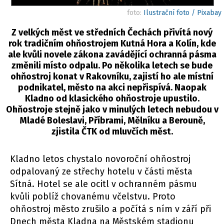
foto:
Ilustrační foto / Pixabay
Z velkých měst ve středních Čechách přivítá nový
rok tradičním ohňostrojem Kutná Hora a Kolín, kde
ale kvůli novele zákona zavádějící ochranná pásma
změnili místo odpalu. Po několika letech se bude
ohňostroj konat v Rakovníku, zajistí ho ale místní
podnikatel, město na akci nepřispívá. Naopak
Kladno od klasického ohňostroje upustilo.
Ohňostroje stejně jako v minulých letech nebudou v
Mladé Boleslavi, Příbrami, Mělníku a Berouně,
zjistila ČTK od mluvčích měst.
Kladno letos chystalo novoroční ohňostroj
odpalovaný ze střechy hotelu v části města
Sítná. Hotel se ale ocitl v ochranném pásmu
kvůli poblíž chovanému včelstvu. Proto
ohňostroj město zrušilo a počítá s ním v září při
Dnech města Kladna na Městském stadionu