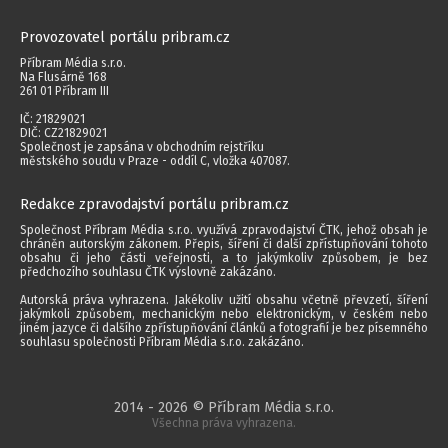
Provozovatel portálu pribram.cz
Příbram Média s.r.o.
Na Flusárně 168
261 01 Příbram III
IČ: 21829021
DIČ: CZ21829021
Společnost je zapsána v obchodním rejstříku
městského soudu v Praze - oddíl C, vložka 407087.
Redakce zpravodajství portálu pribram.cz
Společnost Příbram Média s.r.o. využívá zpravodajství ČTK, jehož obsah je
chráněn autorským zákonem. Přepis, šíření či další zpřístupňování tohoto
obsahu či jeho části veřejnosti, a to jakýmkoliv způsobem, je bez
předchozího souhlasu ČTK výslovně zakázáno.
Autorská práva vyhrazena. Jakékoliv užití obsahu včetně převzetí, šíření
jakýmkoli způsobem, mechanickým nebo elektronickým, v českém nebo
jiném jazyce či dalšího zpřístupňování článků a fotografií je bez písemného
souhlasu společnosti Příbram Média s.r.o. zakázáno.
2014 - 2026 © Příbram Média s.r.o.
Všechna práva vyhrazena.