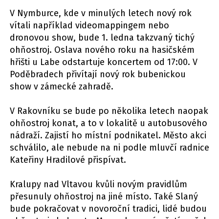
V Nymburce, kde v minulých letech nový rok
vítali například videomappingem nebo
dronovou show, bude 1. ledna takzvaný tichý
ohňostroj. Oslava nového roku na hasičském
hřišti u Labe odstartuje koncertem od 17:00. V
Poděbradech přivítají nový rok bubenickou
show v zámecké zahradě.
V Rakovníku se bude po několika letech naopak
ohňostroj konat, a to v lokalitě u autobusového
nádraží. Zajistí ho místní podnikatel. Město akci
schválilo, ale nebude na ni podle mluvčí radnice
Kateřiny Hradilové přispívat.
Kralupy nad Vltavou kvůli novým pravidlům
přesunuly ohňostroj na jiné místo. Také Slaný
bude pokračovat v novoroční tradici, lidé budou