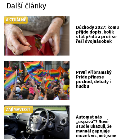
Další články
AKTUÁLNĚ
Důchody 2027: komu
přijde dopis, kolik
stát přidá a proč se
řeší dvojnásobek
První Příbramský
Pride přinese
pochod, debaty i
hudbu
ZAJÍMAVOSTI
Automat nás
„uspává“? Nové
studie ukazují, že
manuál zapojuje
mozek víc, než jsme