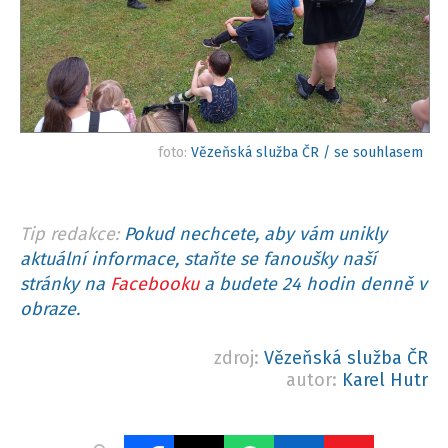
foto:
Vězeňská služba ČR / se souhlasem
Tip redakce:
Pokud nechcete, aby vám unikly
aktuální informace, staňte se fanoušky naší
stránky na
Facebooku
a budete 24 hodin denně v
obraze.
zdroj:
Vězeňská služba ČR
autor:
Karel Hutr