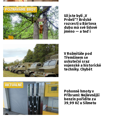
POZNÁVÁME BRDY
Už jste byli „V
Prdeli“? Brdské
rozcestí u Bártova
dubu má své lidové
jméno — a teď i
vlastní cedulku
V Rožmitále pod
Třemšínem se
uskuteční sraz
vojenské a historické
techniky. Chybět
nebude kaskadérská
show ani hudba
AKTUÁLNĚ
Pohonné hmoty v
Příbrami: Nejlevnější
benzin pořídíte za
39,99 Kč u Silmetu