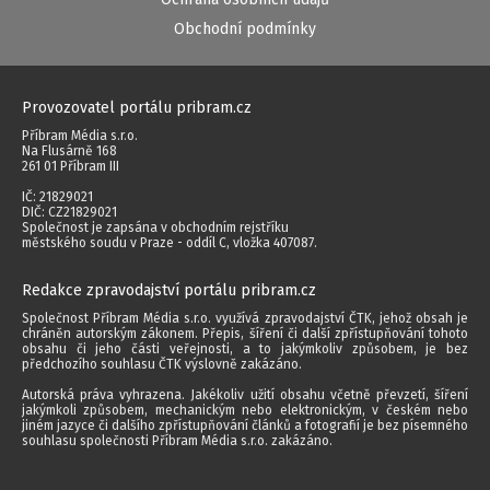
Obchodní podmínky
Provozovatel portálu pribram.cz
Příbram Média s.r.o.
Na Flusárně 168
261 01 Příbram III
IČ: 21829021
DIČ: CZ21829021
Společnost je zapsána v obchodním rejstříku
městského soudu v Praze - oddíl C, vložka 407087.
Redakce zpravodajství portálu pribram.cz
Společnost Příbram Média s.r.o. využívá zpravodajství ČTK, jehož obsah je
chráněn autorským zákonem. Přepis, šíření či další zpřístupňování tohoto
obsahu či jeho části veřejnosti, a to jakýmkoliv způsobem, je bez
předchozího souhlasu ČTK výslovně zakázáno.
Autorská práva vyhrazena. Jakékoliv užití obsahu včetně převzetí, šíření
jakýmkoli způsobem, mechanickým nebo elektronickým, v českém nebo
jiném jazyce či dalšího zpřístupňování článků a fotografií je bez písemného
souhlasu společnosti Příbram Média s.r.o. zakázáno.