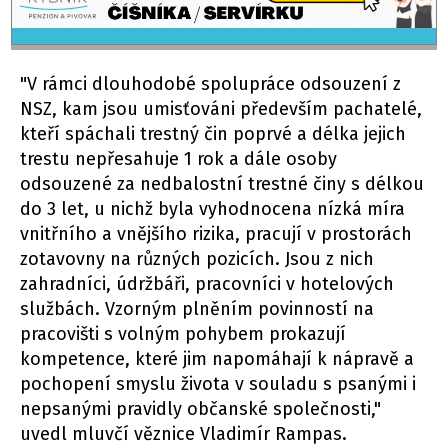
"V rámci dlouhodobé spolupráce odsouzení z
NSZ, kam jsou umisťováni především pachatelé,
kteří spáchali trestný čin poprvé a délka jejich
trestu nepřesahuje 1 rok a dále osoby
odsouzené za nedbalostní trestné činy s délkou
do 3 let, u nichž byla vyhodnocena nízká míra
vnitřního a vnějšího rizika, pracují v prostorách
zotavovny na různých pozicích. Jsou z nich
zahradníci, údržbáři, pracovníci v hotelových
službách. Vzorným plněním povinností na
pracovišti s volným pohybem prokazují
kompetence, které jim napomáhají k nápravě a
pochopení smyslu života v souladu s psanými i
nepsanými pravidly občanské společnosti,"
uvedl mluvčí věznice Vladimír Rampas.