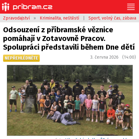
Zpravodajství
»
Kriminalita, neštěstí
|
Sport, volný čas, zábava
Odsouzení z příbramské věznice
pomáhají v Zotavovně Pracov.
Spolupráci představili během Dne dětí
3. června 2026 (14:00)
NEPŘEHLÉDNĚTE