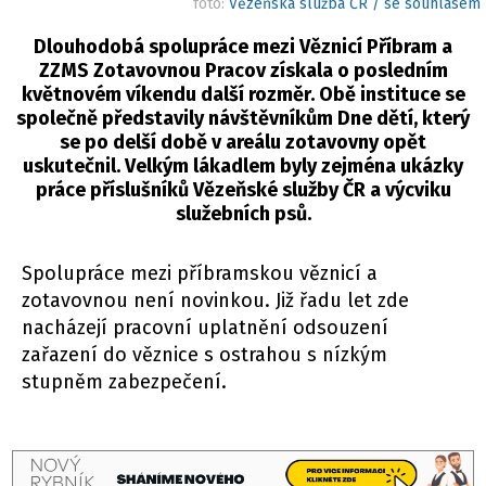
foto:
Vězeňská služba ČR / se souhlasem
Dlouhodobá spolupráce mezi Věznicí Příbram a
ZZMS Zotavovnou Pracov získala o posledním
květnovém víkendu další rozměr. Obě instituce se
společně představily návštěvníkům Dne dětí, který
se po delší době v areálu zotavovny opět
uskutečnil. Velkým lákadlem byly zejména ukázky
práce příslušníků Vězeňské služby ČR a výcviku
služebních psů.
Spolupráce mezi příbramskou věznicí a
zotavovnou není novinkou. Již řadu let zde
nacházejí pracovní uplatnění odsouzení
zařazení do věznice s ostrahou s nízkým
stupněm zabezpečení.