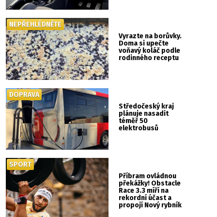
si mysleli
NEPŘEHLÉDNĚTE
Vyrazte na borůvky.
Doma si upečte
voňavý koláč podle
rodinného receptu
DOPRAVA
Středočeský kraj
plánuje nasadit
téměř 50
elektrobusů
SPORT
Příbram ovládnou
překážky! Obstacle
Race 3.3 míří na
rekordní účast a
propojí Nový rybník
se Svatou Horou