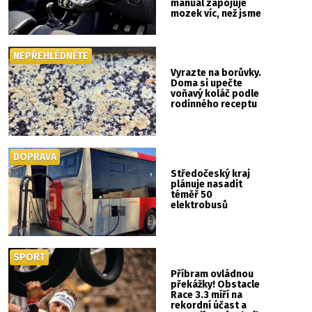
manuál zapojuje
mozek víc, než jsme
si mysleli
NEPŘEHLÉDNĚTE
Vyrazte na borůvky.
Doma si upečte
voňavý koláč podle
rodinného receptu
DOPRAVA
Středočeský kraj
plánuje nasadit
téměř 50
elektrobusů
SPORT
Příbram ovládnou
překážky! Obstacle
Race 3.3 míří na
rekordní účast a