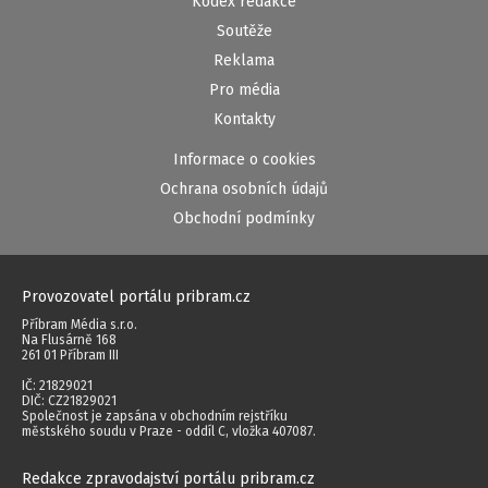
Kodex redakce
Soutěže
Reklama
Pro média
Kontakty
Informace o cookies
Ochrana osobních údajů
Obchodní podmínky
Provozovatel portálu pribram.cz
Příbram Média s.r.o.
Na Flusárně 168
261 01 Příbram III
IČ: 21829021
DIČ: CZ21829021
Společnost je zapsána v obchodním rejstříku
městského soudu v Praze - oddíl C, vložka 407087.
Redakce zpravodajství portálu pribram.cz