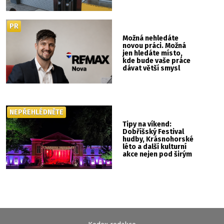
PR
Možná nehledáte
novou práci. Možná
jen hledáte místo,
kde bude vaše práce
dávat větší smysl
NEPŘEHLÉDNĚTE
Tipy na víkend:
Dobříšský Festival
hudby, Krásnohorské
léto a další kulturní
akce nejen pod širým
nebem