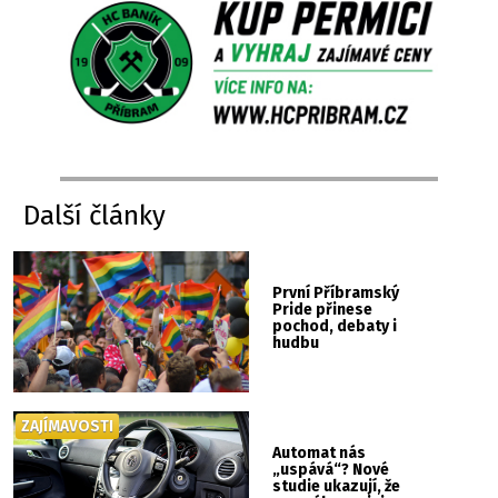
Další články
První Příbramský
Pride přinese
pochod, debaty i
hudbu
ZAJÍMAVOSTI
Automat nás
„uspává“? Nové
studie ukazují, že