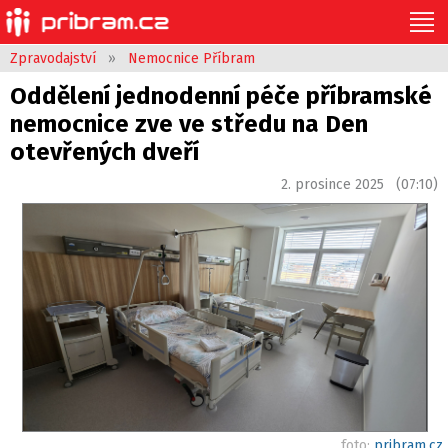
Zpravodajství
»
Nemocnice Příbram
Oddělení jednodenní péče příbramské
nemocnice zve ve středu na Den
otevřených dveří
2. prosince 2025 (07:10)
foto:
pribram.cz