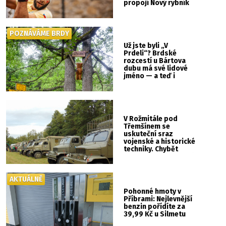
propojí Nový rybník
se Svatou Horou
POZNÁVÁME BRDY
Už jste byli „V
Prdeli“? Brdské
rozcestí u Bártova
dubu má své lidové
jméno — a teď i
vlastní cedulku
V Rožmitále pod
Třemšínem se
uskuteční sraz
vojenské a historické
techniky. Chybět
nebude kaskadérská
show ani hudba
AKTUÁLNĚ
Pohonné hmoty v
Příbrami: Nejlevnější
benzin pořídíte za
39,99 Kč u Silmetu