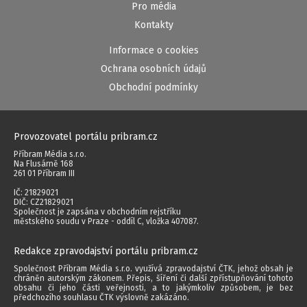
Pro média
Kontakty
Informace o cookies
Ochrana osobních údajů
Obchodní podmínky
Provozovatel portálu pribram.cz
Příbram Média s.r.o.
Na Flusárně 168
261 01 Příbram III
IČ: 21829021
DIČ: CZ21829021
Společnost je zapsána v obchodním rejstříku
městského soudu v Praze - oddíl C, vložka 407087.
Redakce zpravodajství portálu pribram.cz
Společnost Příbram Média s.r.o. využívá zpravodajství ČTK, jehož obsah je
chráněn autorským zákonem. Přepis, šíření či další zpřístupňování tohoto
obsahu či jeho části veřejnosti, a to jakýmkoliv způsobem, je bez
předchozího souhlasu ČTK výslovně zakázáno.