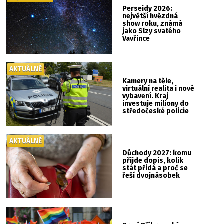
Perseidy 2026:
největší hvězdná
show roku, známá
jako Slzy svatého
Vavřince
AKTUÁLNĚ
Kamery na těle,
virtuální realita i nové
vybavení. Kraj
investuje miliony do
středočeské policie
AKTUÁLNĚ
Důchody 2027: komu
přijde dopis, kolik
stát přidá a proč se
řeší dvojnásobek