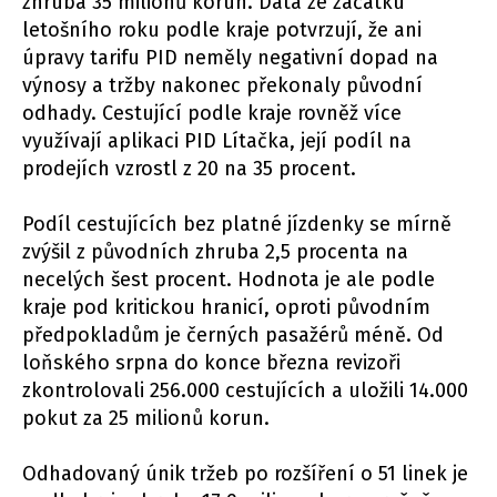
zhruba 35 milionů korun. Data ze začátku
letošního roku podle kraje potvrzují, že ani
úpravy tarifu PID neměly negativní dopad na
výnosy a tržby nakonec překonaly původní
odhady. Cestující podle kraje rovněž více
využívají aplikaci PID Lítačka, její podíl na
prodejích vzrostl z 20 na 35 procent.
Podíl cestujících bez platné jízdenky se mírně
zvýšil z původních zhruba 2,5 procenta na
necelých šest procent. Hodnota je ale podle
kraje pod kritickou hranicí, oproti původním
předpokladům je černých pasažérů méně. Od
loňského srpna do konce března revizoři
zkontrolovali 256.000 cestujících a uložili 14.000
pokut za 25 milionů korun.
Odhadovaný únik tržeb po rozšíření o 51 linek je