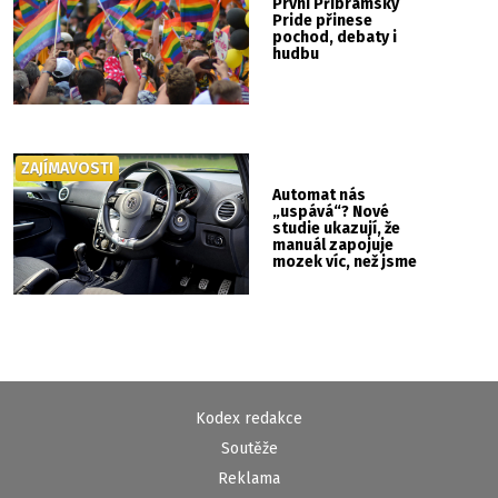
První Příbramský
Pride přinese
pochod, debaty i
hudbu
ZAJÍMAVOSTI
Automat nás
„uspává“? Nové
studie ukazují, že
manuál zapojuje
mozek víc, než jsme
si mysleli
Kodex redakce
Soutěže
Reklama