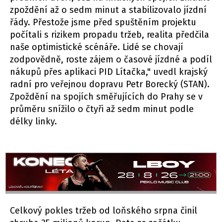
zpoždění až o sedm minut a stabilizovalo jízdní
řády. Přestože jsme před spuštěním projektu
počítali s rizikem propadu tržeb, realita předčila
naše optimistické scénáře. Lidé se chovají
zodpovědně, roste zájem o časové jízdné a podíl
nákupů přes aplikaci PID Lítačka," uvedl krajský
radní pro veřejnou dopravu Petr Borecký (STAN).
Zpoždění na spojích směřujících do Prahy se v
průměru snížilo o čtyři až sedm minut podle
délky linky.
Celkový pokles tržeb od loňského srpna činil