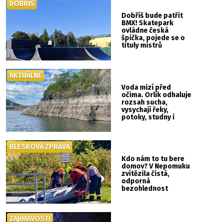
DOBŘÍŠ
Dobříš bude patřit
BMX! Skatepark
ovládne česká
špička, pojede se o
tituly mistrů
republiky
AKTUÁLNĚ
Voda mizí před
očima. Orlík odhaluje
rozsah sucha,
vysychají řeky,
potoky, studny i
mokřady
BLESKOVÁ ZPRÁVA
Kdo nám to tu bere
domov? V Nepomuku
zvítězila čistá,
odporná
bezohlednost
ZAJÍMAVOSTI