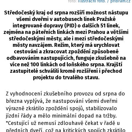
foto:
Ilustrační foto. / pribram.cz
Středočeský kraj od srpna rozšíří možnost nástupu
všemi dveřmi v autobusech linek Pražské
integrované dopravy (PID) o dalších 51 linek,
zejména na páteřních linkách mezi Prahou a většími
středočeskými městy, ale i mezi středočeskými
městy navzájem. Režim, který má urychlovat
cestování a zkracovat zpoždění způsobené
odbavováním nastupujících, funguje zkušebně na
více než 100 linkách od loňského srpna. Krajští
zastupitelé schválili kromě rozšíření i přechod
projektu do trvalého stavu.
Z vyhodnocení zkušebního provozu od srpna do
března vyplývá, že nastupování všemi dveřmi
výrazně zkrátilo zpoždění spojů, stabilizovalo
jízdní řády a mělo minimální dopad na tržby.
"Cestující už nemusí zdlouhavě čekat v řadě u
předních dveří, což na kritických spojích zkrátilo