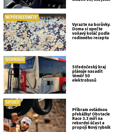
si mysleli
NEPŘEHLÉDNĚTE
Vyrazte na borůvky.
Doma si upečte
voňavý koláč podle
rodinného receptu
DOPRAVA
Středočeský kraj
plánuje nasadit
téměř 50
elektrobusů
SPORT
Příbram ovládnou
překážky! Obstacle
Race 3.3 míří na
rekordní účast a
propojí Nový rybník
se Svatou Horou