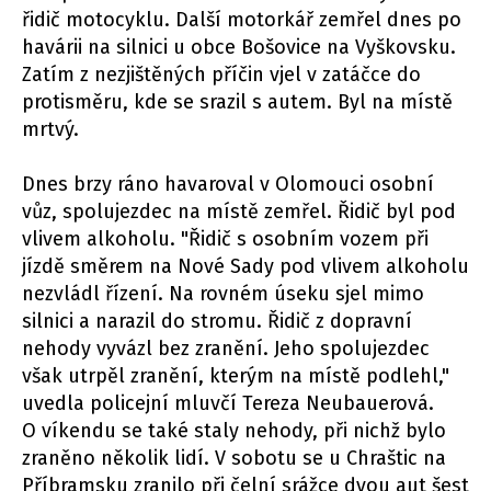
řidič motocyklu. Další motorkář zemřel dnes po
havárii na silnici u obce Bošovice na Vyškovsku.
Zatím z nezjištěných příčin vjel v zatáčce do
protisměru, kde se srazil s autem. Byl na místě
mrtvý.
Dnes brzy ráno havaroval v Olomouci osobní
vůz, spolujezdec na místě zemřel. Řidič byl pod
vlivem alkoholu. "Řidič s osobním vozem při
jízdě směrem na Nové Sady pod vlivem alkoholu
nezvládl řízení. Na rovném úseku sjel mimo
silnici a narazil do stromu. Řidič z dopravní
nehody vyvázl bez zranění. Jeho spolujezdec
však utrpěl zranění, kterým na místě podlehl,"
uvedla policejní mluvčí Tereza Neubauerová.
O víkendu se také staly nehody, při nichž bylo
zraněno několik lidí. V sobotu se u Chraštic na
Příbramsku zranilo při čelní srážce dvou aut šest