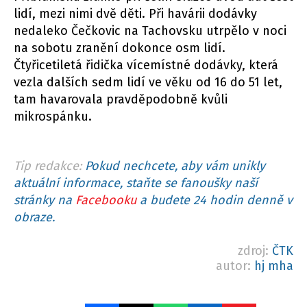
lidí, mezi nimi dvě děti. Při havárii dodávky
nedaleko Čečkovic na Tachovsku utrpělo v noci
na sobotu zranění dokonce osm lidí.
Čtyřicetiletá řidička vícemístné dodávky, která
vezla dalších sedm lidí ve věku od 16 do 51 let,
tam havarovala pravděpodobně kvůli
mikrospánku.
Tip redakce:
Pokud nechcete, aby vám unikly
aktuální informace, staňte se fanoušky naší
stránky na
Facebooku
a budete 24 hodin denně v
obraze.
zdroj:
ČTK
autor:
hj mha