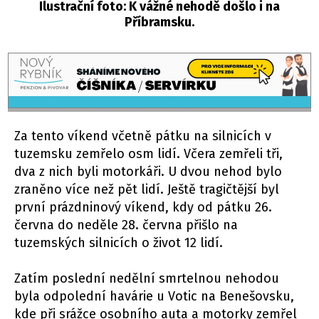
Ilustrační foto: K vážné nehodě došlo i na
Příbramsku.
Za tento víkend včetně pátku na silnicích v
tuzemsku zemřelo osm lidí. Včera zemřeli tři,
dva z nich byli motorkáři. U dvou nehod bylo
zraněno více než pět lidí. Ještě tragičtější byl
první prázdninový víkend, kdy od pátku 26.
června do neděle 28. června přišlo na
tuzemských silnicích o život 12 lidí.
Zatím poslední nedělní smrtelnou nehodou
byla odpolední havárie u Votic na Benešovsku,
kde při srážce osobního auta a motorky zemřel