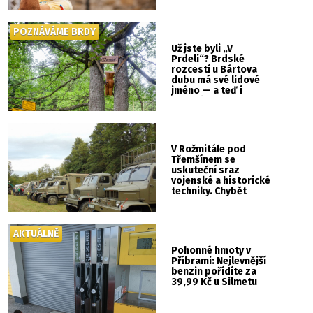
POZNÁVÁME BRDY
Už jste byli „V
Prdeli“? Brdské
rozcestí u Bártova
dubu má své lidové
jméno — a teď i
vlastní cedulku
V Rožmitále pod
Třemšínem se
uskuteční sraz
vojenské a historické
techniky. Chybět
nebude kaskadérská
show ani hudba
AKTUÁLNĚ
Pohonné hmoty v
Příbrami: Nejlevnější
benzin pořídíte za
39,99 Kč u Silmetu