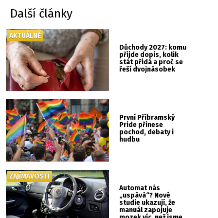
Další články
AKTUÁLNĚ
Důchody 2027: komu
přijde dopis, kolik
stát přidá a proč se
řeší dvojnásobek
První Příbramský
Pride přinese
pochod, debaty i
hudbu
ZAJÍMAVOSTI
Automat nás
„uspává“? Nové
studie ukazují, že
manuál zapojuje
mozek víc, než jsme