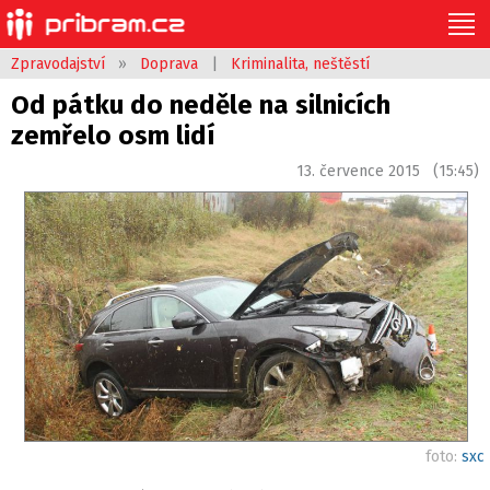
Zpravodajství
»
Doprava
|
Kriminalita, neštěstí
Od pátku do neděle na silnicích
zemřelo osm lidí
13. července 2015 (15:45)
foto:
sxc