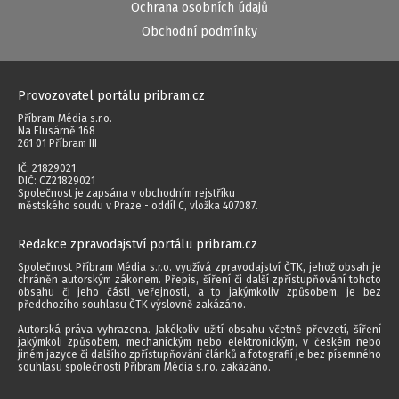
Ochrana osobních údajů
Obchodní podmínky
Provozovatel portálu pribram.cz
Příbram Média s.r.o.
Na Flusárně 168
261 01 Příbram III
IČ: 21829021
DIČ: CZ21829021
Společnost je zapsána v obchodním rejstříku
městského soudu v Praze - oddíl C, vložka 407087.
Redakce zpravodajství portálu pribram.cz
Společnost Příbram Média s.r.o. využívá zpravodajství ČTK, jehož obsah je
chráněn autorským zákonem. Přepis, šíření či další zpřístupňování tohoto
obsahu či jeho části veřejnosti, a to jakýmkoliv způsobem, je bez
předchozího souhlasu ČTK výslovně zakázáno.
Autorská práva vyhrazena. Jakékoliv užití obsahu včetně převzetí, šíření
jakýmkoli způsobem, mechanickým nebo elektronickým, v českém nebo
jiném jazyce či dalšího zpřístupňování článků a fotografií je bez písemného
souhlasu společnosti Příbram Média s.r.o. zakázáno.