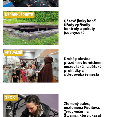
NEPŘEHLÉDNĚTE
Děravé jímky končí.
Úřady zpřísnily
kontroly a pokuty
jsou vysoké
AKTUÁLNĚ
Druhá polovina
prázdnin v hornickém
muzeu láká na dětské
prohlídky a
středověká řemesla
SPORT
Zlomený palec,
nezlomená Pudilová.
Tvrdý večer na
Štvanici, který ukázal