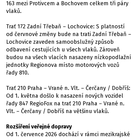
163 mezi Protivcem a Bochovem celkem tři páry
vlaků.
Trať 172 Zadní Třebaň – Lochovice: S platností
od červnové změny bude na trati Zadní Třebaň –
Lochovice zaveden samoobslužný způsob
odbavení cestujících u všech vlaků. Zároveň
budou na všech vlacích nasazeny nízkopodlažní
jednotky Regionova místo motorových vozů
řady 810.
Trať 210 Praha – Vrané n. Vlt. – Čerčany / Dobříš:
Od 1. května došlo k nasazení nových vozidel
řady 847 RegioFox na trať 210 Praha – Vrané n.
Vlt. – Čerčany / Dobříš na většinu vlaků.
Rozšíření veřejné dopravy
Od 1. července 2026 dochází v rámci mezikrajské