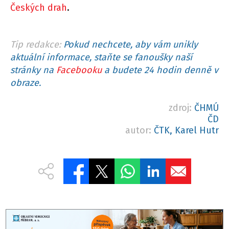
Českých drah
.
Tip redakce:
Pokud nechcete, aby vám unikly
aktuální informace, staňte se fanoušky naší
stránky na
Facebooku
a budete 24 hodin denně v
obraze.
zdroj:
ČHMÚ
ČD
autor:
ČTK, Karel Hutr