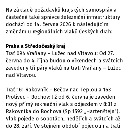
Na základě požadavků krajských samospráv a
částečně také správce železniční infrastruktury
dochází od 14. června 2026 k následujícím
změnám u regionálních vlaků Českých drah:
Praha a Středočeský kraj
Trať 094 Vraňany – Lužec nad Vltavou: Od 27.
června do 4. října budou o víkendech a svátcích
zavedeny tři páry vlaků na trati Vraňany – Lužec
nad Vltavou.
Trať 161 Rakovník – Bečov nad Teplou a 163
Protivec – Bochov: Již od 6. června je zaveden
nový přímý rekreační vlak s odjezdem v 8:31 z
Rakovníka do Bochova (Sp 1592 „Hartenštejn“).
Vlak pojede o sobotách, nedělích a svátcích až
do 28. září. Ve stejném období pojedou na trati