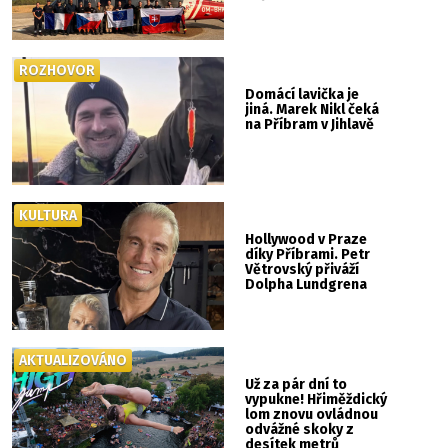
ROZHOVOR
Domácí lavička je
jiná. Marek Nikl čeká
na Příbram v Jihlavě
KULTURA
Hollywood v Praze
díky Příbrami. Petr
Větrovský přiváží
Dolpha Lundgrena
AKTUALIZOVÁNO
Už za pár dní to
vypukne! Hřiměždický
lom znovu ovládnou
odvážné skoky z
desítek metrů