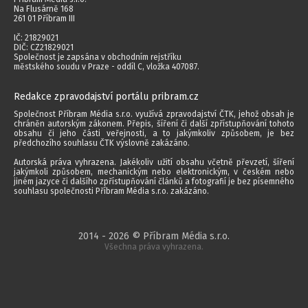
Na Flusárně 168
261 01 Příbram III
IČ: 21829021
DIČ: CZ21829021
Společnost je zapsána v obchodním rejstříku
městského soudu v Praze - oddíl C, vložka 407087.
Redakce zpravodajství portálu pribram.cz
Společnost Příbram Média s.r.o. využívá zpravodajství ČTK, jehož obsah je
chráněn autorským zákonem. Přepis, šíření či další zpřístupňování tohoto
obsahu či jeho části veřejnosti, a to jakýmkoliv způsobem, je bez
předchozího souhlasu ČTK výslovně zakázáno.
Autorská práva vyhrazena. Jakékoliv užití obsahu včetně převzetí, šíření
jakýmkoli způsobem, mechanickým nebo elektronickým, v českém nebo
jiném jazyce či dalšího zpřístupňování článků a fotografií je bez písemného
souhlasu společnosti Příbram Média s.r.o. zakázáno.
2014 - 2026 © Příbram Média s.r.o.
Všechna práva vyhrazena.
webdesign | websystem | KAO.cz