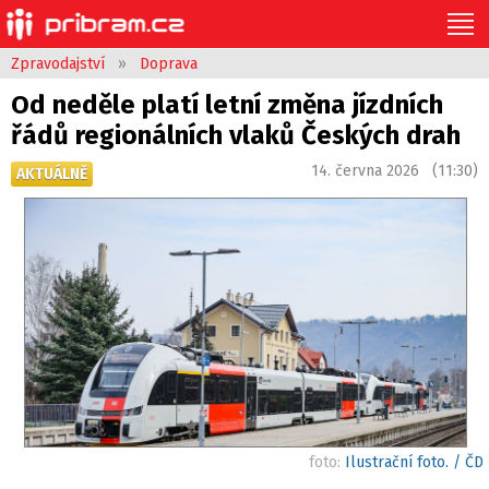
Zpravodajství
»
Doprava
Od neděle platí letní změna jízdních
řádů regionálních vlaků Českých drah
14. června 2026 (11:30)
AKTUÁLNĚ
foto:
Ilustrační foto. / ČD