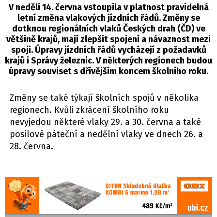
V neděli 14. června vstoupila v platnost pravidelná
letní změna vlakových jízdních řádů. Změny se
dotknou regionálních vlaků Českých drah (ČD) ve
většině krajů, mají zlepšit spojení a návaznost mezi
spoji. Úpravy jízdních řádů vycházejí z požadavků
krajů i Správy železnic. V některých regionech budou
úpravy souviset s dřívějším koncem školního roku.
Změny se také týkají školních spojů v několika
regionech. Kvůli zkrácení školního roku
nevyjedou některé vlaky 29. a 30. června a také
posilové páteční a nedělní vlaky ve dnech 26. a
28. června.