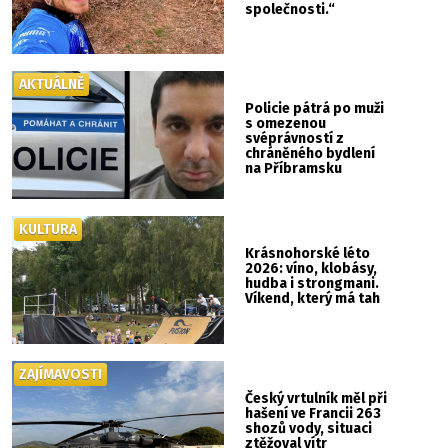
společnosti.“
AKTUÁLNĚ
Policie pátrá po muži
s omezenou
svéprávností z
chráněného bydlení
na Příbramsku
KULTURA
Krásnohorské léto
2026: víno, klobásy,
hudba i strongmani.
Víkend, který má tah
ZAJÍMAVOSTI
Český vrtulník měl při
hašení ve Francii 263
shozů vody, situaci
ztěžoval vítr