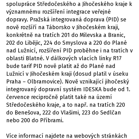
spolupráce Středočeského a Jihočeského kraje k
významnému rozšíření integrace veřejné
dopravy. Pražská integrovaná doprava (PID) se
nově rozšíří na Táborsko v Jihočeském kraji,
konkrétně na tratích 201 do Milevska a Branic,
202 do Libějic, 224 do Smyslova a 220 do Plané
nad Lužnicí, rozšíření PID proběhne i na tratích v
oblasti Blatné. V dálkových vlacích linky R17
bude tarif PID nově platit až do Plané nad
Lužnicí v Jihočeském kraji (dosud platil v úseku
Praha – Olbramovice). Nově vznikající jihočeský
integrovaný dopravní systém IDESKA bude od 1.
července recipročně platit také na území
Středočeského kraje, a to např. na tratích 220
do Benešova, 222 do Vlašimi, 223 do Sedlčan
nebo 200 do Příbrami.
Více informací najdete na webových stránkách