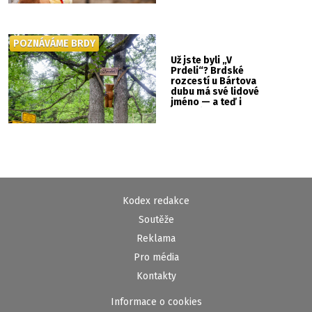
POZNÁVÁME BRDY
Už jste byli „V
Prdeli“? Brdské
rozcestí u Bártova
dubu má své lidové
jméno — a teď i
vlastní cedulku
Kodex redakce
Soutěže
Reklama
Pro média
Kontakty
Informace o cookies