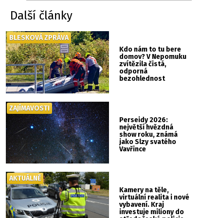
Další články
BLESKOVÁ ZPRÁVA
Kdo nám to tu bere
domov? V Nepomuku
zvítězila čistá,
odporná
bezohlednost
ZAJÍMAVOSTI
Perseidy 2026:
největší hvězdná
show roku, známá
jako Slzy svatého
Vavřince
AKTUÁLNĚ
Kamery na těle,
virtuální realita i nové
vybavení. Kraj
investuje miliony do