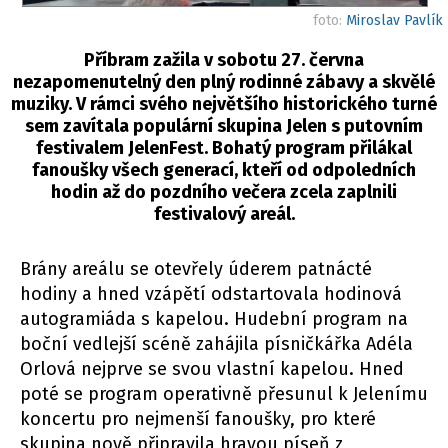
foto:
Miroslav Pavlík
Příbram zažila v sobotu 27. června
nezapomenutelný den plný rodinné zábavy a skvělé
muziky. V rámci svého největšího historického turné
sem zavítala populární skupina Jelen s putovním
festivalem JelenFest. Bohatý program přilákal
fanoušky všech generací, kteří od odpoledních
hodin až do pozdního večera zcela zaplnili
festivalový areál.
Brány areálu se otevřely úderem patnácté
hodiny a hned vzápětí odstartovala hodinová
autogramiáda s kapelou. Hudební program na
boční vedlejší scéně zahájila písničkářka Adéla
Orlová nejprve se svou vlastní kapelou. Hned
poté se program operativně přesunul k Jelenímu
koncertu pro nejmenší fanoušky, pro které
skupina nově připravila hravou píseň z