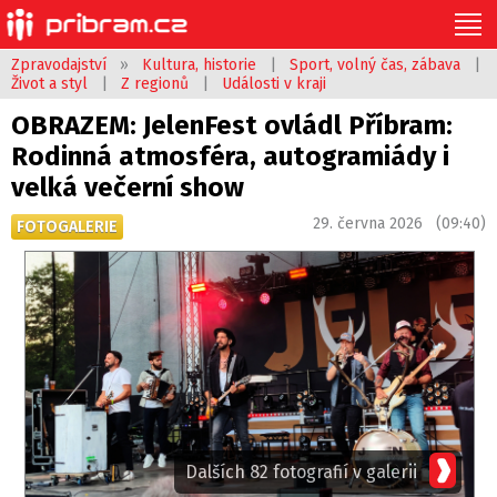
Zpravodajství
»
Kultura, historie
|
Sport, volný čas, zábava
|
Život a styl
|
Z regionů
|
Události v kraji
OBRAZEM: JelenFest ovládl Příbram:
Rodinná atmosféra, autogramiády i
velká večerní show
29. června 2026 (09:40)
FOTOGALERIE
Dalších 82 fotografií v galerii