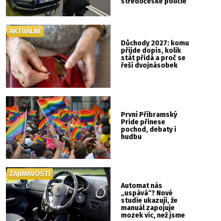
středočeské policie
AKTUÁLNĚ
Důchody 2027: komu
přijde dopis, kolik
stát přidá a proč se
řeší dvojnásobek
První Příbramský
Pride přinese
pochod, debaty i
hudbu
ZAJÍMAVOSTI
Automat nás
„uspává“? Nové
studie ukazují, že
manuál zapojuje
mozek víc, než jsme