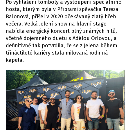
Po vyhlášení tomboly a vystoupení speciálního
hosta, kterým byla v Příbrami zpěvačka Tereza
Balonová, přišel v 20:20 očekávaný zlatý hřeb
večera. Velká Jelení show na hlavní stage
nabídla energický koncert plný známých hitů,
včetně dojemného duetu s Adélou Orlovou, a
definitivně tak potvrdila, že se z Jelena během
třináctileté kariéry stala milovaná rodinná
kapela.