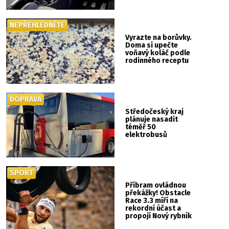
si mysleli
NEPŘEHLÉDNĚTE
Vyrazte na borůvky.
Doma si upečte
voňavý koláč podle
rodinného receptu
DOPRAVA
Středočeský kraj
plánuje nasadit
téměř 50
elektrobusů
SPORT
Příbram ovládnou
překážky! Obstacle
Race 3.3 míří na
rekordní účast a
propojí Nový rybník
se Svatou Horou