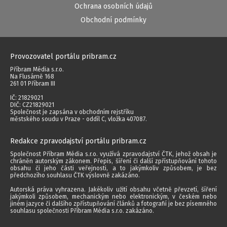
Ochrana osobních údajů
Obchodní podmínky
Provozovatel portálu pribram.cz
Příbram Média s.r.o.
Na Flusárně 168
261 01 Příbram III
IČ: 21829021
DIČ: CZ21829021
Společnost je zapsána v obchodním rejstříku
městského soudu v Praze - oddíl C, vložka 407087.
Redakce zpravodajství portálu pribram.cz
Společnost Příbram Média s.r.o. využívá zpravodajství ČTK, jehož obsah je
chráněn autorským zákonem. Přepis, šíření či další zpřístupňování tohoto
obsahu či jeho části veřejnosti, a to jakýmkoliv způsobem, je bez
předchozího souhlasu ČTK výslovně zakázáno.
Autorská práva vyhrazena. Jakékoliv užití obsahu včetně převzetí, šíření
jakýmkoli způsobem, mechanickým nebo elektronickým, v českém nebo
jiném jazyce či dalšího zpřístupňování článků a fotografií je bez písemného
souhlasu společnosti Příbram Média s.r.o. zakázáno.