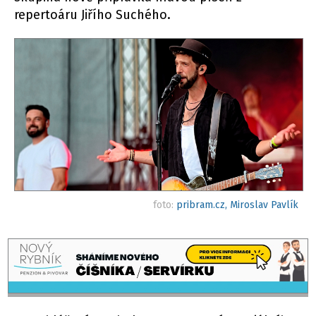
repertoáru Jiřího Suchého.
foto:
pribram.cz, Miroslav Pavlík