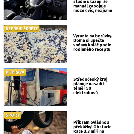
studie ukazují, že
manuál zapojuje
mozek víc, než jsme
si mysleli
NEPŘEHLÉDNĚTE
Vyrazte na borůvky.
Doma si upečte
voňavý koláč podle
rodinného receptu
DOPRAVA
Středočeský kraj
plánuje nasadit
téměř 50
elektrobusů
SPORT
Příbram ovládnou
překážky! Obstacle
Race 3.3 míří na