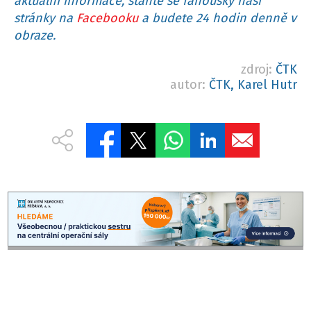
aktuální informace, staňte se fanoušky naší
stránky na
Facebooku
a budete 24 hodin denně v
obraze.
zdroj:
ČTK
autor:
ČTK, Karel Hutr