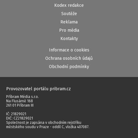
Kodex redakce
Soutěže
Reklama
Pro média
Kontakty
Informace o cookies
Ochrana osobních údajů
Obchodní podmínky
Provozovatel portálu pribram.cz
Příbram Média s.r.o.
Na Flusárně 168
261 01 Příbram III
IČ: 21829021
DIČ: CZ21829021
Společnost je zapsána v obchodním rejstříku
městského soudu v Praze - oddíl C, vložka 407087.