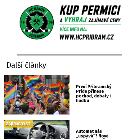
Další články
První Příbramský
Pride přinese
pochod, debaty i
hudbu
ZAJÍMAVOSTI
Automat nás
„uspává“? Nové