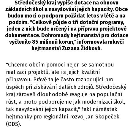
Středočeský kraj vypíše dotace na obnovu
základních škol a navyšování jejich kapacity. Obce
budou moci o podporu požádat letos v létě a na
podzim. "Celkově půjde o tři dotační programy,
jeden z nich bude určený i na přípravu projektové
dokumentace. Dohromady hejtmanství pro dotace
vyčlenilo 85 milionů korun," informovala mluvčí
hejtmanství Zuzana Žídková.
"Chceme obcím pomoci nejen se samotnou
realizací projektů, ale i s jejich kvalitní
přípravou. Právě ta je často rozhodující pro
úspěch při získávání dalších zdrojů. Středočeský
kraj zároveň dlouhodobě reaguje na populační
růst, a proto podporujeme jak modernizaci škol,
tak navyšování jejich kapacit," řekl náměstek
hejtmanky pro regionální rozvoj Jan Skopeček
(ODS).