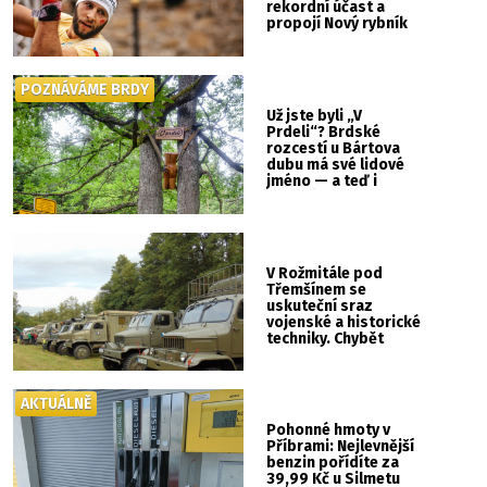
rekordní účast a
propojí Nový rybník
se Svatou Horou
POZNÁVÁME BRDY
Už jste byli „V
Prdeli“? Brdské
rozcestí u Bártova
dubu má své lidové
jméno — a teď i
vlastní cedulku
V Rožmitále pod
Třemšínem se
uskuteční sraz
vojenské a historické
techniky. Chybět
nebude kaskadérská
show ani hudba
AKTUÁLNĚ
Pohonné hmoty v
Příbrami: Nejlevnější
benzin pořídíte za
39,99 Kč u Silmetu