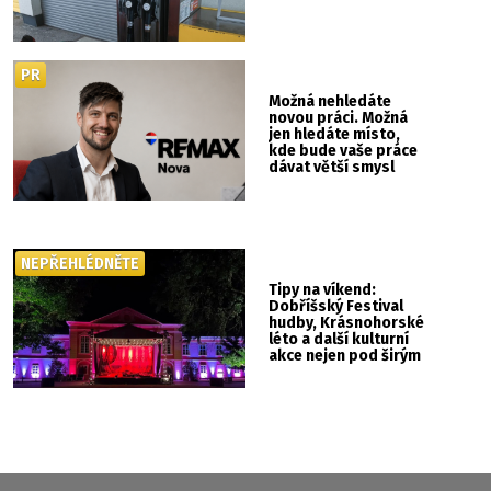
PR
Možná nehledáte
novou práci. Možná
jen hledáte místo,
kde bude vaše práce
dávat větší smysl
NEPŘEHLÉDNĚTE
Tipy na víkend:
Dobříšský Festival
hudby, Krásnohorské
léto a další kulturní
akce nejen pod širým
nebem