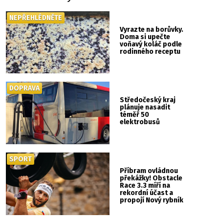
NEPŘEHLÉDNĚTE
Vyrazte na borůvky.
Doma si upečte
voňavý koláč podle
rodinného receptu
DOPRAVA
Středočeský kraj
plánuje nasadit
téměř 50
elektrobusů
SPORT
Příbram ovládnou
překážky! Obstacle
Race 3.3 míří na
rekordní účast a
propojí Nový rybník
se Svatou Horou