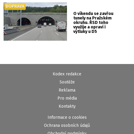
DOPRAVA
O víkendu se zavřou
tunely na Pražském
okruhu. ŘSD toho
využije a opraví i
výtluky u D5
Kodex redakce
Soutěže
Reklama
Pro média
Kontakty
Informace o cookies
Ochrana osobních údajů
Obchodní podmínky