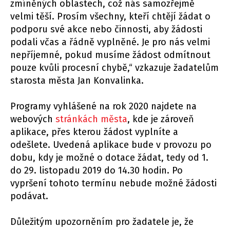
zmíněných oblastech, což nás samozřejmě
velmi těší. Prosím všechny, kteří chtějí žádat o
podporu své akce nebo činnosti, aby žádosti
podali včas a řádně vyplněné. Je pro nás velmi
nepříjemné, pokud musíme žádost odmítnout
pouze kvůli procesní chybě,“ vzkazuje žadatelům
starosta města Jan Konvalinka.
Programy vyhlášené na rok 2020 najdete na
webových
stránkách města
, kde je zároveň
aplikace, přes kterou žádost vyplníte a
odešlete. Uvedená aplikace bude v provozu po
dobu, kdy je možné o dotace žádat, tedy od 1.
do 29. listopadu 2019 do 14.30 hodin. Po
vypršení tohoto termínu nebude možné žádosti
podávat.
Důležitým upozorněním pro žadatele je, že