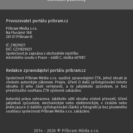
Provozovatel portálu pribram.cz
Příbram Média s.r.o.
Na Flusárně 168
261 01 Příbram III
IČ: 21829021
DIČ: CZ21829021
Společnost je zapsána v obchodním rejstříku
městského soudu v Praze - oddíl C, vložka 407087.
Redakce zpravodajství portálu pribram.cz
Společnost Příbram Média s.r.o. využívá zpravodajství ČTK, jehož obsah je
chráněn autorským zákonem. Přepis, šíření či další zpřístupňování tohoto
obsahu či jeho části veřejnosti, a to jakýmkoliv způsobem, je bez
předchozího souhlasu ČTK výslovně zakázáno.
Autorská práva vyhrazena. Jakékoliv užití obsahu včetně převzetí, šíření
jakýmkoli způsobem, mechanickým nebo elektronickým, v českém nebo
jiném jazyce či dalšího zpřístupňování článků a fotografií je bez písemného
souhlasu společnosti Příbram Média s.r.o. zakázáno.
2014 - 2026 © Příbram Média s.r.o.