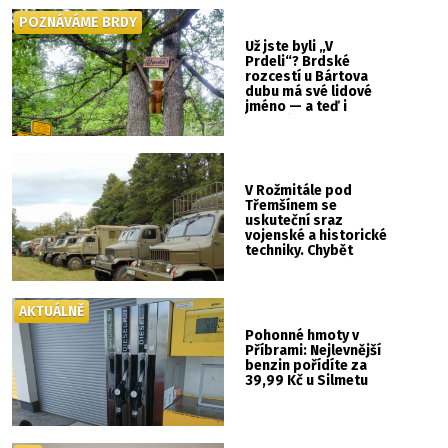
POZNÁVÁME BRDY
Už jste byli „V
Prdeli“? Brdské
rozcestí u Bártova
dubu má své lidové
jméno — a teď i
vlastní cedulku
V Rožmitále pod
Třemšínem se
uskuteční sraz
vojenské a historické
techniky. Chybět
nebude kaskadérská
show ani hudba
AKTUÁLNĚ
Pohonné hmoty v
Příbrami: Nejlevnější
benzin pořídíte za
39,99 Kč u Silmetu