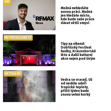
PR
Možná nehledáte
novou práci. Možná
jen hledáte místo,
kde bude vaše práce
dávat větší smysl
NEPŘEHLÉDNĚTE
Tipy na víkend:
Dobříšský Festival
hudby, Krásnohorské
léto a další kulturní
akce nejen pod širým
nebem
AKTUÁLNĚ
Vedra se vracejí. Už
od neděle udeří
tropické teploty,
příští týden bude
znovu velmi horký