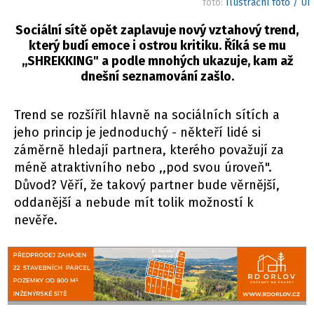
foto:
Ilustrační foto / UI
Sociální sítě opět zaplavuje nový vztahový trend,
který budí emoce i ostrou kritiku. Říká se mu
,,SHREKKING" a podle mnohých ukazuje, kam až
dnešní seznamování zašlo.
Trend se rozšířil hlavně na sociálních sítích a
jeho princip je jednoduchý - někteří lidé si
záměrně hledají partnera, kterého považují za
méně atraktivního nebo ,,pod svou úroveň".
Důvod? Věří, že takový partner bude věrnější,
oddanější a nebude mít tolik možností k
nevěře.