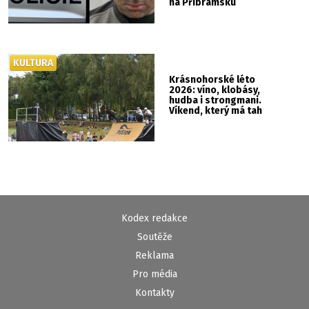
na Příbramsku
KULTURA
Krásnohorské léto
2026: víno, klobásy,
hudba i strongmani.
Víkend, který má tah
Kodex redakce
Soutěže
Reklama
Pro média
Kontakty