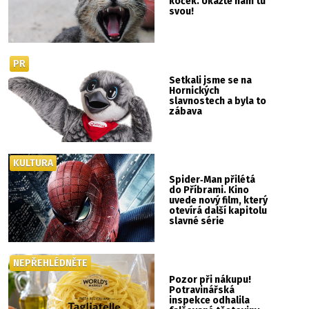
koček. Ukažte nám tu
svou!
PR
Setkali jsme se na
Hornických
slavnostech a byla to
zábava
KULTURA
Spider‑Man přilétá
do Příbrami. Kino
uvede nový film, který
otevírá další kapitolu
slavné série
NEPŘEHLÉDNĚTE
Pozor při nákupu!
Potravinářská
inspekce odhalila