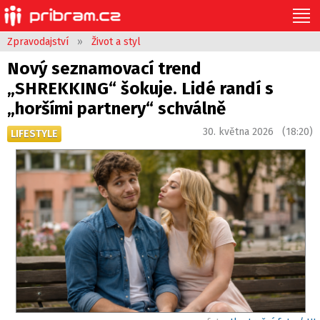
Zpravodajství
»
Život a styl
Nový seznamovací trend
„SHREKKING“ šokuje. Lidé randí s
„horšími partnery“ schválně
30. května 2026 (18:20)
LIFESTYLE