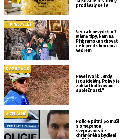
falšované těstoviny,
prodávaly se i v
Albertu
TIP NA VÝLET
Vedra k nevydržení?
Máme tipy, kam na
Příbramsku schovat
děti před sluncem a
vedrem
ROZHOVOR
Pavel Wohl: „Brdy
jsou ideální. Pohyb je
základ kultivované
společnosti.“
AKTUÁLNĚ
Policie pátrá po muži
s omezenou
svéprávností z
chráněného bydlení