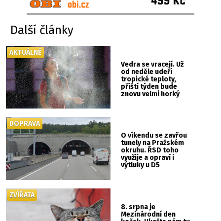
Další články
AKTUÁLNĚ
Vedra se vracejí. Už
od neděle udeří
tropické teploty,
příští týden bude
znovu velmi horký
DOPRAVA
O víkendu se zavřou
tunely na Pražském
okruhu. ŘSD toho
využije a opraví i
výtluky u D5
ZVÍŘATA
8. srpna je
Mezinárodní den