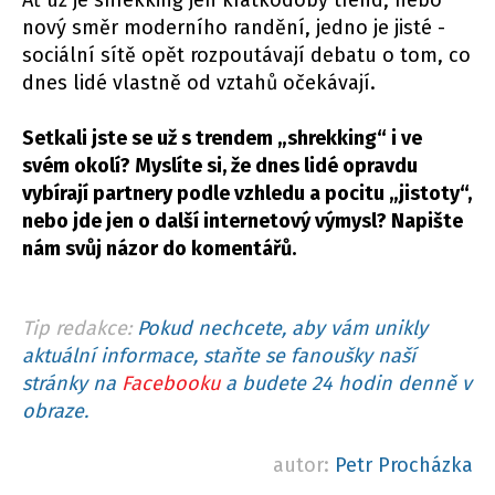
Ať už je shrekking jen krátkodobý trend, nebo
nový směr moderního randění, jedno je jisté -
sociální sítě opět rozpoutávají debatu o tom, co
dnes lidé vlastně od vztahů očekávají.
Setkali jste se už s trendem „shrekking“ i ve
svém okolí? Myslíte si, že dnes lidé opravdu
vybírají partnery podle vzhledu a pocitu „jistoty“,
nebo jde jen o další internetový výmysl? Napište
nám svůj názor do komentářů.
Tip redakce:
Pokud nechcete, aby vám unikly
aktuální informace, staňte se fanoušky naší
stránky na
Facebooku
a budete 24 hodin denně v
obraze.
autor:
Petr Procházka