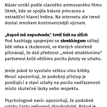
Název vznikl podle slavného animovaného filmu
Shrek, kde se spojila krásná princezna a
netradiční hlavní hrdina. Na internetu ale trend
dostal mnohem kontroverznější význam.
,,Aspoň mě nepodvede," tvrdí lidé na síťích
Pod hashtagy spojenými se
shrekkingem
sdílejí
lidé videa a zkušenosti, ve kterých otevřeně
přiznávají, že dali přednost ,,méně atraktivnímu"
partnerovi kvůli většímu pocitu jistoty ve vztahu.
Jenže právě to vyvolalo velkou vlnu kritiky.
Mnozí upozorňují, že podobný přístup je
ponižující a staví vztahy na pocitu nadřazenosti
místo skutečné lásky nebo respektu.
Psychologové navíc upozorňují, že podobné
vztahy často nefungují dlouhodobě. Pokud je