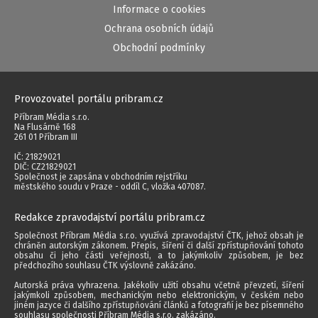
Informace o cookies
Ochrana osobních údajů
Obchodní podmínky
Provozovatel portálu pribram.cz
Příbram Média s.r.o.
Na Flusárně 168
261 01 Příbram III
IČ: 21829021
DIČ: CZ21829021
Společnost je zapsána v obchodním rejstříku
městského soudu v Praze - oddíl C, vložka 407087.
Redakce zpravodajství portálu pribram.cz
Společnost Příbram Média s.r.o. využívá zpravodajství ČTK, jehož obsah je
chráněn autorským zákonem. Přepis, šíření či další zpřístupňování tohoto
obsahu či jeho části veřejnosti, a to jakýmkoliv způsobem, je bez
předchozího souhlasu ČTK výslovně zakázáno.
Autorská práva vyhrazena. Jakékoliv užití obsahu včetně převzetí, šíření
jakýmkoli způsobem, mechanickým nebo elektronickým, v českém nebo
jiném jazyce či dalšího zpřístupňování článků a fotografií je bez písemného
souhlasu společnosti Příbram Média s.r.o. zakázáno.