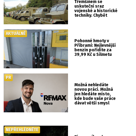
Třemšínem se
uskuteční sraz
vojenské a historické
techniky. Chybět
nebude kaskadérská
show ani hudba
AKTUÁLNĚ
Pohonné hmoty v
Příbrami: Nejlevnější
benzin pořídíte za
39,99 Kč u Silmetu
PR
Možná nehledáte
novou práci. Možná
jen hledáte místo,
kde bude vaše práce
dávat větší smysl
NEPŘEHLÉDNĚTE