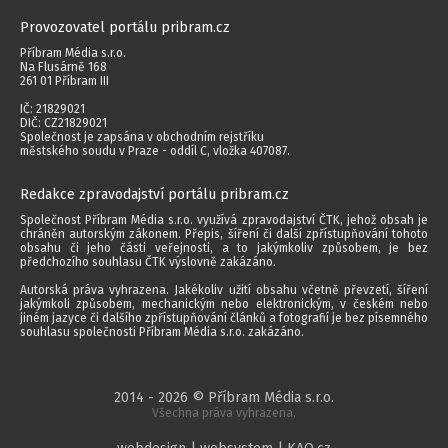
Provozovatel portálu pribram.cz
Příbram Média s.r.o.
Na Flusárně 168
261 01 Příbram III
IČ: 21829021
DIČ: CZ21829021
Společnost je zapsána v obchodním rejstříku
městského soudu v Praze - oddíl C, vložka 407087.
Redakce zpravodajství portálu pribram.cz
Společnost Příbram Média s.r.o. využívá zpravodajství ČTK, jehož obsah je
chráněn autorským zákonem. Přepis, šíření či další zpřístupňování tohoto
obsahu či jeho části veřejnosti, a to jakýmkoliv způsobem, je bez
předchozího souhlasu ČTK výslovně zakázáno.
Autorská práva vyhrazena. Jakékoliv užití obsahu včetně převzetí, šíření
jakýmkoli způsobem, mechanickým nebo elektronickým, v českém nebo
jiném jazyce či dalšího zpřístupňování článků a fotografií je bez písemného
souhlasu společnosti Příbram Média s.r.o. zakázáno.
2014 - 2026 © Příbram Média s.r.o.
Všechna práva vyhrazena.