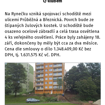
Q-klubem
Na Rynečku vzniká spojovací schodiště mezi
ulicemi Průběžná a Březnická. Povrch bude ze
štípaných žulových kostek. U schodiště bude
osazeno ocelové zábradlí a celá trasa osvětlena
4 ks veřejného osvětlení. Práce byly zahájeny 18.
září, dokončeny by měly být cca za dva měsíce.
Cena dle smlouvy o dílo 1.348.409,00 Kč bez
DPH, tj. 1.631.575 Kč vč. DPH.