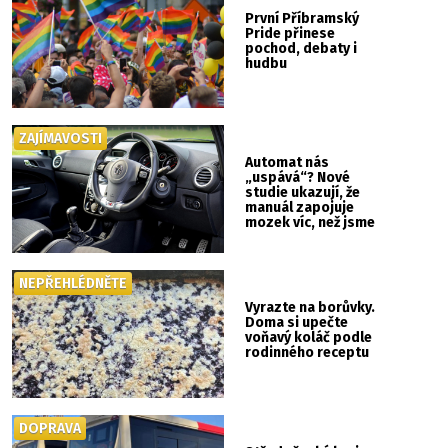
První Příbramský
Pride přinese
pochod, debaty i
hudbu
ZAJÍMAVOSTI
Automat nás
„uspává“? Nové
studie ukazují, že
manuál zapojuje
mozek víc, než jsme
si mysleli
NEPŘEHLÉDNĚTE
Vyrazte na borůvky.
Doma si upečte
voňavý koláč podle
rodinného receptu
DOPRAVA