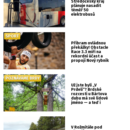
Středočeský kraj
plánuje nasadit
téměř 50
elektrobusů
SPORT
Příbram ovládnou
překážky! Obstacle
Race 3.3 míří na
rekordní účast a
propojí Nový rybník
se Svatou Horou
POZNÁVÁME BRDY
Už jste byli „V
Prdeli“? Brdské
rozcestí u Bártova
dubu má své lidové
jméno — a teď i
vlastní cedulku
V Rožmitále pod